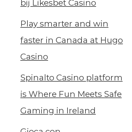
bij Likesbet Casino
Play smarter and win
faster in Canada at Hugo
Casino
Spinalto Casino platform
is Where Fun Meets Safe
Gaming in Ireland
Gioca con