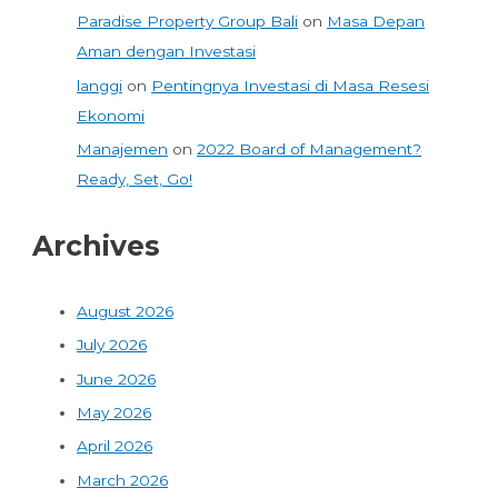
Paradise Property Group Bali
on
Masa Depan
Aman dengan Investasi
langgi
on
Pentingnya Investasi di Masa Resesi
Ekonomi
Manajemen
on
2022 Board of Management?
Ready, Set, Go!
Archives
August 2026
July 2026
June 2026
May 2026
April 2026
March 2026