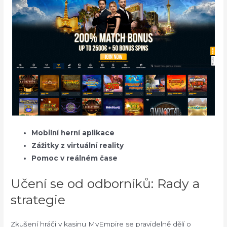
Mobilní herní aplikace
Zážitky z virtuální reality
Pomoc v reálném čase
Učení se od odborníků: Rady a
strategie
Zkušení hráči v kasinu MyEmpire se pravidelně dělí o