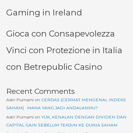
Gaming in Ireland
Gioca con Consapevolezza
Vinci con Protezione in Italia
con Betrepublic Casino
Recent Comments
Astri Purnami
on
CERDAS (CERMAT MENGENAL INDEKS
SAHAM) : MANA YANG JADI ANDALANMU?
Astri Purnami
on
YUK, KENALAN DENGAN DIVIDEN DAN
CAPITAL GAIN SEBELUM TERJUN KE DUNIA SAHAM