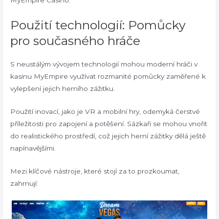
MyEmpire Casino.
Použití technologií: Pomůcky
pro současného hráče
S neustálým vývojem technologií mohou moderní hráči v
kasinu MyEmpire využívat rozmanité pomůcky zaměřené k
vylepšení jejich herního zážitku.
Použití inovací, jako je VR a mobilní hry, odemyká čerstvé
příležitosti pro zapojení a potěšení. Sázkaři se mohou vnořit
do realistického prostředí, což jejich herní zážitky dělá ještě
napínavějšími.
Mezi klíčové nástroje, které stojí za to prozkoumat,
zahrnují: