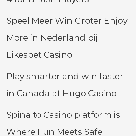
Speel Meer Win Groter Enjoy
More in Nederland bij
Likesbet Casino
Play smarter and win faster
in Canada at Hugo Casino
Spinalto Casino platform is
Where Fun Meets Safe