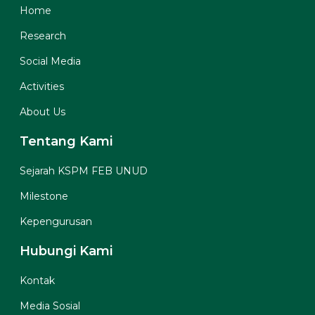
Home
Research
Social Media
Activities
About Us
Tentang Kami
Sejarah KSPM FEB UNUD
Milestone
Kepengurusan
Hubungi Kami
Kontak
Media Sosial