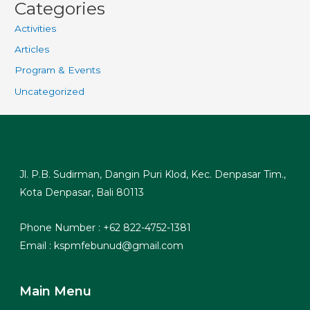
Categories
Activities
Articles
Program & Events
Uncategorized
Jl. P.B. Sudirman, Dangin Puri Klod, Kec. Denpasar Tim.,
Kota Denpasar, Bali 80113
Phone Number : +62 822-4752-1381
Email : kspmfebunud@gmail.com
Main Menu