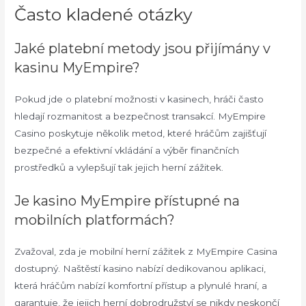
Často kladené otázky
Jaké platební metody jsou přijímány v
kasinu MyEmpire?
Pokud jde o platební možnosti v kasinech, hráči často
hledají rozmanitost a bezpečnost transakcí. MyEmpire
Casino poskytuje několik metod, které hráčům zajišťují
bezpečné a efektivní vkládání a výběr finančních
prostředků a vylepšují tak jejich herní zážitek.
Je kasino MyEmpire přístupné na
mobilních platformách?
Zvažoval, zda je mobilní herní zážitek z MyEmpire Casina
dostupný. Naštěstí kasino nabízí dedikovanou aplikaci,
která hráčům nabízí komfortní přístup a plynulé hraní, a
garantuje, že jejich herní dobrodružství se nikdy neskončí