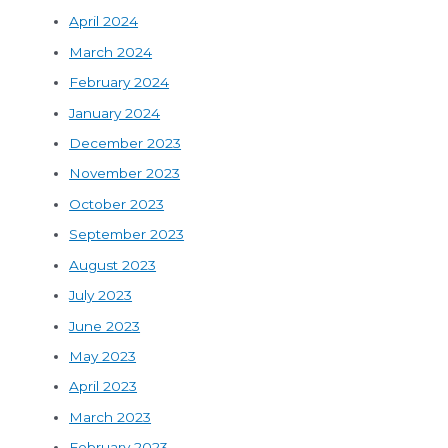
April 2024
March 2024
February 2024
January 2024
December 2023
November 2023
October 2023
September 2023
August 2023
July 2023
June 2023
May 2023
April 2023
March 2023
February 2023