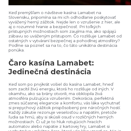
Keď premýšľam o návšteve kasína Lamabet na
Slovensku, pripomína sa mi ich odhodlanie poskytovať
vyvážený herný zážitok. Nejde len o vzrušenie z hier, ale
aj o rozumné hranie a bezpečnosť. Pri toľkých
prístupných možnostiach som zaujíma ma, ako spájajú
zábavu so uváženým prístupom. Čo rozlišuje Lamabet od
ostatných v vytváraní bezpečnej a pohodlnej atmosféry?
Poďme sa pozrieť sa na to, čo táto unikátna destinácia
ponúka.
Čaro kasína Lamabet:
Jedinečná destinácia
Keď som po prvýkrát vošiel do kasína Lamabet, hneď
som zacítil živú energiu, ktorá ho rozlišuje od iných. V
okamihu, ako sa brány otvorili, ma obklopila živá
atmosféra pulzujúca vzrušením. Dekorácia, perfektná
zmes súčasnej elegancie a komfortu, vás láka vychutnať
si prepychový zážitok prispôsobený pre náročných hostí.
Každý zákutie rezonuje veselosťou a napätím, pretože
ľudia sa hrnú, aby si skúsili osud v rozličných herných
možnostiach. Či už je to hluk rotujúcich hracích
automatov alebo napätie z kartovej hry, Lamabet si