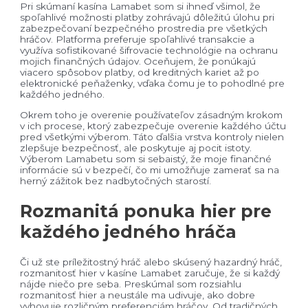
Pri skúmaní kasína Lamabet som si ihneď všimol, že
spoľahlivé možnosti platby zohrávajú dôležitú úlohu pri
zabezpečovaní bezpečného prostredia pre všetkých
hráčov. Platforma preferuje spoľahlivé transakcie a
využíva sofistikované šifrovacie technológie na ochranu
mojich finančných údajov. Oceňujem, že ponúkajú
viacero spôsobov platby, od kreditných kariet až po
elektronické peňaženky, vďaka čomu je to pohodlné pre
každého jedného.
Okrem toho je overenie používateľov zásadným krokom
v ich procese, ktorý zabezpečuje overenie každého účtu
pred všetkými výberom. Táto ďalšia vrstva kontroly nielen
zlepšuje bezpečnosť, ale poskytuje aj pocit istoty.
Výberom Lamabetu som si sebaistý, že moje finančné
informácie sú v bezpečí, čo mi umožňuje zamerať sa na
herný zážitok bez nadbytočných starostí.
Rozmanitá ponuka hier pre
každého jedného hráča
Či už ste príležitostný hráč alebo skúsený hazardný hráč,
rozmanitosť hier v kasíne Lamabet zaručuje, že si každý
nájde niečo pre seba. Preskúmal som rozsiahlu
rozmanitosť hier a neustále ma udivuje, ako dobre
vyhovuje rozličným preferenciám hráčov. Od tradičných