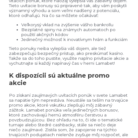
vítacích ponúk, ktoré naozaj vylepšia váš zábavný dojem.
Tieto uvítacie bonusy sú pripravené tak, aby vám poskytli
významný výhodu a som veľmi nadšený z potenciálu,
ktoré odhaľujú. Na čo sa môžete očakávať:
Veľkorysý vklad na zvýšenie vášho bankrollu
Bezplatné spiny na známych automatoch po
použití akčných kódov
Jedinečný možnosť k inovatívnym hrám a funkciám
Tieto ponuky neiba vylepšia váš dojem, ale tiež
zabezpečujú bezpečný prístup, ako preskúmať kasíno.
Takže sa do toho pustite, využite naplno privítacie akcie a
vychutnajte si každý napínavý čas v herni Lamabet!
K dispozícii sú aktuálne promo
akcie
Po získaní zaujímavých uvítacích ponúk v svete Lamabet
sa napätie tým neprestáva. Neustále sa teším na trvajúce
promo akcie, ktoré vskutku zlepšujú môj zábavný
zážitok. Lamabet ponúka veľa jedinečných bonusov,
ktoré zachovávajú hernú atmosféru čerstvou a
povzbudzujúcou. Bez ohľadu na to, či ide o tematické
turnaje alebo štedré cashbacky, stále sa niečo deje
niečo zaujímavé. Zistila som, že zapojenie na týchto
trvajúcich podujatiach nielenže zvyšuje môj rozpočet, ale