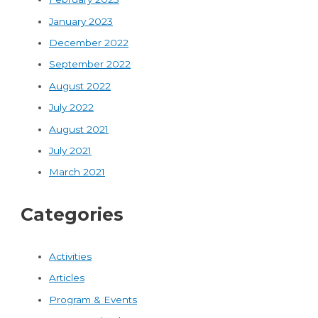
January 2023
December 2022
September 2022
August 2022
July 2022
August 2021
July 2021
March 2021
Categories
Activities
Articles
Program & Events