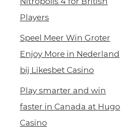
Nitropolis 4 for British
Players
Speel Meer Win Groter
Enjoy More in Nederland
bij Likesbet Casino
Play smarter and win
faster in Canada at Hugo
Casino