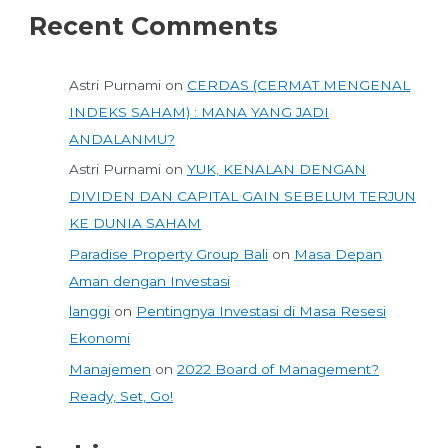
Recent Comments
Astri Purnami
on
CERDAS (CERMAT MENGENAL
INDEKS SAHAM) : MANA YANG JADI
ANDALANMU?
Astri Purnami
on
YUK, KENALAN DENGAN
DIVIDEN DAN CAPITAL GAIN SEBELUM TERJUN
KE DUNIA SAHAM
Paradise Property Group Bali
on
Masa Depan
Aman dengan Investasi
langgi
on
Pentingnya Investasi di Masa Resesi
Ekonomi
Manajemen
on
2022 Board of Management?
Ready, Set, Go!