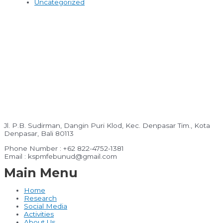
Uncategorized
Jl. P.B. Sudirman, Dangin Puri Klod, Kec. Denpasar Tim., Kota
Denpasar, Bali 80113
Phone Number : +62 822-4752-1381
Email : kspmfebunud@gmail.com
Main Menu
Home
Research
Social Media
Activities
About Us