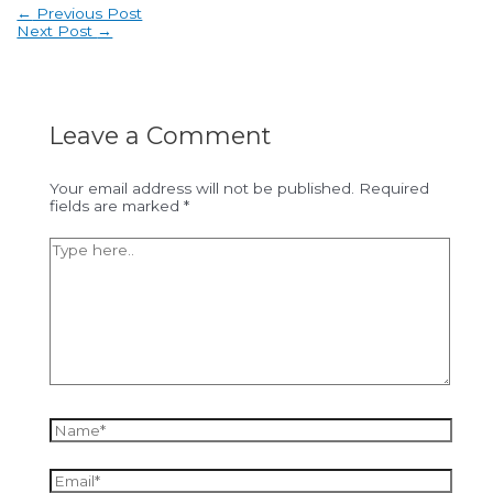
Post
←
Previous Post
navigation
Next Post
→
Leave a Comment
Your email address will not be published.
Required
fields are marked
*
Type
here..
Name*
Email*