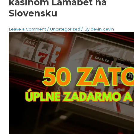
kasínom Lamabet na
Slovensku
Leave a Comment
/
Uncategorized
/ By
devin devin