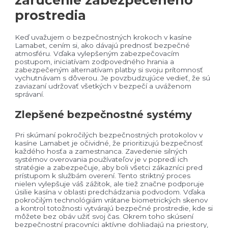
prostredia
Keď uvažujem o bezpečnostných krokoch v kasíne
Lamabet, cením si, ako dávajú prednosť bezpečné
atmosféru. Vďaka vylepšeným zabezpečovacím
postupom, iniciatívam zodpovedného hrania a
zabezpečeným alternatívam platby si svoju prítomnosť
vychutnávam s dôverou. Je povzbudzujúce vedieť, že sú
zaviazaní udržovať všetkých v bezpečí a uváženom
správaní.
Zlepšené bezpečnostné systémy
Pri skúmaní pokročilých bezpečnostných protokolov v
kasíne Lamabet je očividné, že prioritizujú bezpečnosť
každého hosťa a zamestnanca. Zavedenie silných
systémov overovania používateľov je v popredí ich
stratégie a zabezpečuje, aby boli všetci zákazníci pred
prístupom k službám overení. Tento striktný proces
nielen vylepšuje váš zážitok, ale tiež značne podporuje
úsilie kasína v oblasti predchádzania podvodom. Vďaka
pokročilým technológiám vrátane biometrických skenov
a kontrol totožnosti vytvárajú bezpečné prostredie, kde si
môžete bez obáv užiť svoj čas. Okrem toho skúsení
bezpečnostní pracovníci aktívne dohliadajú na priestory,