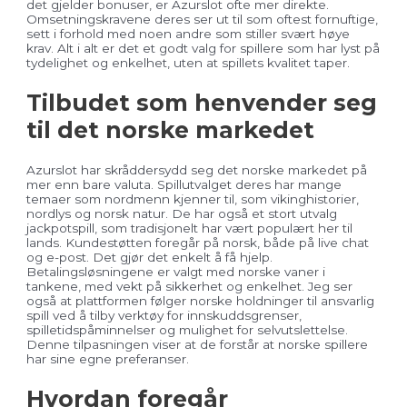
det gjelder bonuser, er Azurslot ofte mer direkte.
Omsetningskravene deres ser ut til som oftest fornuftige,
sett i forhold med noen andre som stiller svært høye
krav. Alt i alt er det et godt valg for spillere som har lyst på
tydelighet og enkelhet, uten at spillets kvalitet taper.
Tilbudet som henvender seg
til det norske markedet
Azurslot har skråddersydd seg det norske markedet på
mer enn bare valuta. Spillutvalget deres har mange
temaer som nordmenn kjenner til, som vikinghistorier,
nordlys og norsk natur. De har også et stort utvalg
jackpotspill, som tradisjonelt har vært populært her til
lands. Kundestøtten foregår på norsk, både på live chat
og e-post. Det gjør det enkelt å få hjelp.
Betalingsløsningene er valgt med norske vaner i
tankene, med vekt på sikkerhet og enkelhet. Jeg ser
også at plattformen følger norske holdninger til ansvarlig
spill ved å tilby verktøy for innskuddsgrenser,
spilletidspåminnelser og mulighet for selvutslettelse.
Denne tilpasningen viser at de forstår at norske spillere
har sine egne preferanser.
Hvordan foregår