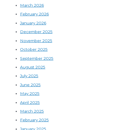
March 2026
February 2026
January 2026
December 2025
November 2025
October 2025
September 2025
August 2025
July 2025
June 2025
May 2025
April 2025
March 2025
February 2025
January 2025