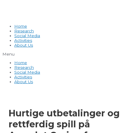
Home
Research
Social Media
Activities
About Us
Menu
Home
Research
Social Media
Activities
About Us
Hurtige utbetalinger og
rettferdig spill på