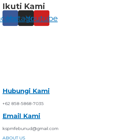
Ikuti Kami
Skip
to
content
acebook
Instagram
Youtube
Hubungi Kami
+62 858-5868-7035
Email Kami
kspmfebunud@gmail.com
ABOUT US