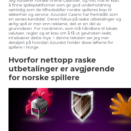
Jeg vurderer norske online casinoer, og mitt mål er klart:
å finne spilleplattformer som gir god underholdning
samtidig som de tilfredsstiller norske spilleres krav til
sikkerhet og service. Azurslot Casino har fremstått som
en seriøs kandidat. Deres fokus på raske utbetalinger og
ærlig spill er mer enn reklame; det er en del av
grunnideen. For nordmenn, som må håndtere til lokale
valutaer, regler og et krav om å få ut gevinsten raskt,
innebærer dette mye. I denne teksten ser jeg mer
detaljert på hvordan Azurslot holder disse løftene for
spillere i Norge.
Hvorfor nettopp raske
utbetalinger er avgjørende
for norske spillere