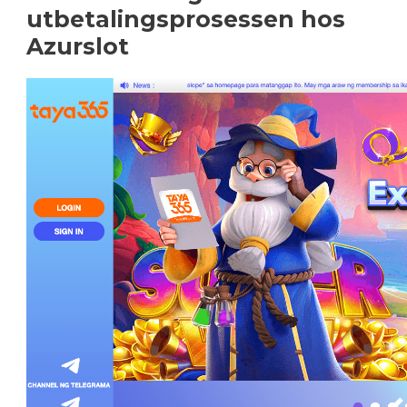
utbetalingsprosessen hos
Azurslot