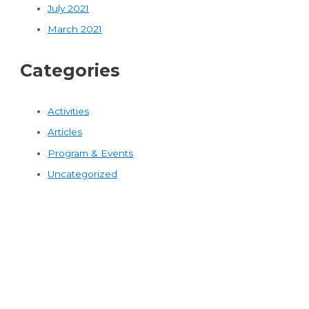
July 2021
March 2021
Categories
Activities
Articles
Program & Events
Uncategorized