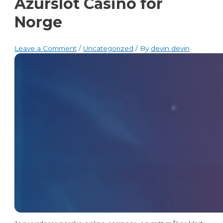
Azurslot Casino for
Norge
Leave a Comment
/
Uncategorized
/ By
devin devin