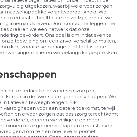
charitatieve organisaties om onze impact in de
orgvuldig uitgekozen, waarbij we ervoor zorgen
ar maatschappelijke verantwoordelijkheid. We
n op educatie, healthcare en welzijn, omdat we
ring in iemands leven. Door contact te leggen met
isaties creëren we een netwerk dat onze
dering bevordert. Ons doel is om initiatieven te
onze toewijding om een zinvol verschil te maken,
uiken, zodat elke bijdrage leidt tot tastbare
enwerkingen initiëren we belangrijke gesprekken
eenschappen
 richt op educatie, gezondheidszorg en
leven komen in de kwetsbare gemeenschappen. We
 initiatieven teweegbrengen. Elk
vaardigheden voor een betere toekomst, terwijl
oeften en ervoor zorgen dat basiszorg terechtkomt
te bevorderen, creëren we veiligere en meer
cht binnen deze gemeenschappen te versterken
vredigend om te zien hoe levens positief