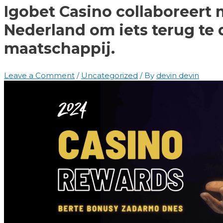
Igobet Casino collaboreert
Nederland om iets terug te
maatschappij.
Leave a Comment
/
Uncategorized
/ By
devin devin