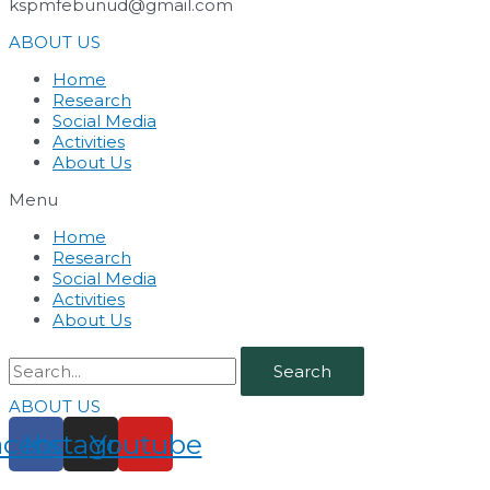
kspmfebunud@gmail.com
ABOUT US
Home
Research
Social Media
Activities
About Us
Menu
Home
Research
Social Media
Activities
About Us
Search
ABOUT US
acebook
Instagram
Youtube