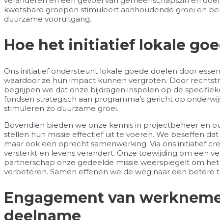
veranderen en een gevoel van gemeenschapszin en doelge
kwetsbare groepen stimuleert aanhoudende groei en be
duurzame vooruitgang.
Hoe het initiatief lokale g
Ons initiatief ondersteunt lokale goede doelen door essen
waardoor ze hun impact kunnen vergroten. Door rechtstr
begrijpen we dat onze bijdragen inspelen op de specifi
fondsen strategisch aan programma’s gericht op onderwijs
stimuleren zo duurzame groei.
Bovendien bieden we onze kennis in projectbeheer en ou
stellen hun missie effectief uit te voeren. We beseffen dat 
maar ook een oprecht samenwerking. Via ons initiatief 
versterkt en levens verandert. Onze toewijding om een ve
partnerschap onze gedeelde missie weerspiegelt om h
verbeteren. Samen effenen we de weg naar een betere 
Engagement van werknemer
deelname