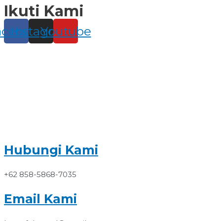
Ikuti Kami
Skip
to
content
acebook
Instagram
Youtube
Hubungi Kami
+62 858-5868-7035
Email Kami