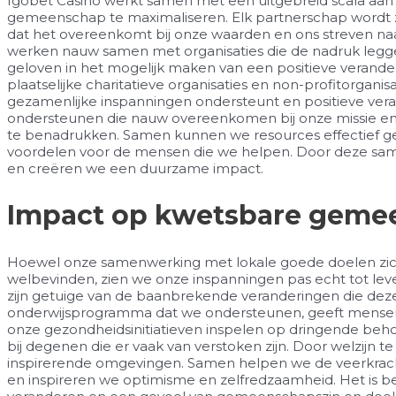
Igobet Casino werkt samen met een uitgebreid scala aan 
gemeenschap te maximaliseren. Elk partnerschap wordt z
dat het overeenkomt bij onze waarden en ons streven na
werken nauw samen met organisaties die de nadruk legge
geloven in het mogelijk maken van een positieve verande
plaatselijke charitatieve organisaties en non-profitorgan
gezamenlijke inspanningen ondersteunt en positieve veran
ondersteunen die nauw overeenkomen bij onze missie en 
te benadrukken. Samen kunnen we resources effectief gebr
voordelen voor de mensen die we helpen. Door deze sam
en creëren we een duurzame impact.
Impact op kwetsbare gem
Hoewel onze samenwerking met lokale goede doelen zich
welbevinden, zien we onze inspanningen pas echt tot 
zijn getuige van de baanbrekende veranderingen die deze
onderwijsprogramma dat we ondersteunen, geeft mensen 
onze gezondheidsinitiatieven inspelen op dringende beh
bij degenen die er vaak van verstoken zijn. Door welzijn 
inspirerende omgevingen. Samen helpen we de veerkra
en inspireren we optimisme en zelfredzaamheid. Het is be