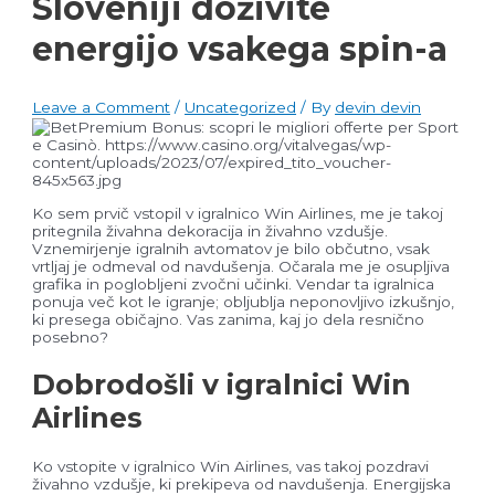
Sloveniji doživite
energijo vsakega spin-a
Leave a Comment
/
Uncategorized
/ By
devin devin
Ko sem prvič vstopil v igralnico Win Airlines, me je takoj
pritegnila živahna dekoracija in živahno vzdušje.
Vznemirjenje igralnih avtomatov je bilo občutno, vsak
vrtljaj je odmeval od navdušenja. Očarala me je osupljiva
grafika in poglobljeni zvočni učinki. Vendar ta igralnica
ponuja več kot le igranje; obljublja neponovljivo izkušnjo,
ki presega običajno. Vas zanima, kaj jo dela resnično
posebno?
Dobrodošli v igralnici Win
Airlines
Ko vstopite v igralnico Win Airlines, vas takoj pozdravi
živahno vzdušje, ki prekipeva od navdušenja. Energijska