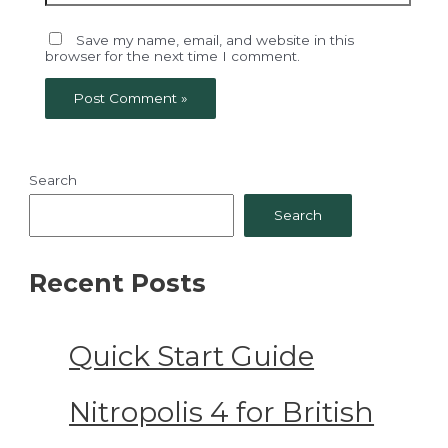
Save my name, email, and website in this
browser for the next time I comment.
Search
Search
Recent Posts
Quick Start Guide
Nitropolis 4 for British