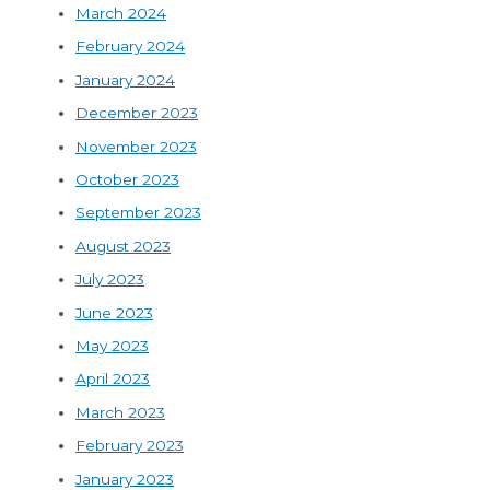
March 2024
February 2024
January 2024
December 2023
November 2023
October 2023
September 2023
August 2023
July 2023
June 2023
May 2023
April 2023
March 2023
February 2023
January 2023