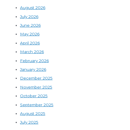
August 2026
July 2026
June 2026
May 2026
April 2026
March 2026
February 2026
January 2026
December 2025
November 2025
October 2025
September 2025
August 2025
July 2025