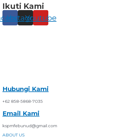
Ikuti Kami
Skip
to
content
acebook
Instagram
Youtube
Hubungi Kami
+62 858-5868-7035
Email Kami
kspmfebunud@gmail.com
ABOUT US