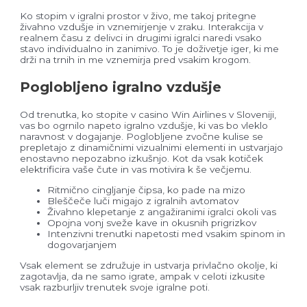
Ko stopim v igralni prostor v živo, me takoj pritegne
živahno vzdušje in vznemirjenje v zraku. Interakcija v
realnem času z delivci in drugimi igralci naredi vsako
stavo individualno in zanimivo. To je doživetje iger, ki me
drži na trnih in me vznemirja pred vsakim krogom.
Poglobljeno igralno vzdušje
Od trenutka, ko stopite v casino Win Airlines v Sloveniji,
vas bo ogrnilo napeto igralno vzdušje, ki vas bo vleklo
naravnost v dogajanje. Poglobljene zvočne kulise se
prepletajo z dinamičnimi vizualnimi elementi in ustvarjajo
enostavno nepozabno izkušnjo. Kot da vsak kotiček
elektrificira vaše čute in vas motivira k še večjemu.
Ritmično cingljanje čipsa, ko pade na mizo
Bleščeče luči migajo z igralnih avtomatov
Živahno klepetanje z angažiranimi igralci okoli vas
Opojna vonj sveže kave in okusnih prigrizkov
Intenzivni trenutki napetosti med vsakim spinom in
dogovarjanjem
Vsak element se združuje in ustvarja privlačno okolje, ki
zagotavlja, da ne samo igrate, ampak v celoti izkusite
vsak razburljiv trenutek svoje igralne poti.