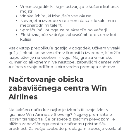
Vrhunski jedilniki, ki jih ustvarjajo izkušeni kuharski
mojstri
Vinske izbire, ki izboljšajo vse okuse
Neverjetni izvedbe v realnem času z lokalnimi in
mednarodnimi talenti
Sproščujoči lounge za relaksacijo po večerji
Elektrizirajoče vzdušje zabaviščnih prostorov kot
kulisa
Vsak vstop preoblikuje gostijo v dogodek. Uživam v vsaki
grižljaj, hkrati ko se veselim v čudovitih izvedbah, ki držijo
razpoloženje na visokem nivoju. Naj gre za vrhunsko
kulinariko ali vznemirljive nastope, zabaviščni center Win
Airlines s svojo odlično izbiro vedno premaga zahteve.
Načrtovanje obiska
zabaviščnega centra Win
Airlines
Na kakšen način kar najbolje izkoristiti svoje izlet v
igralnico Win Airlines v Sloveniji? Najprej premislite o
izbirah transporta. Če prispete z zračnim prevozom, je
bližina zabaviščnega centra zračnemu pristanišču
prednost. Za večjo svobodo predlagam izposojo vozila ali