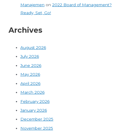
Manajemen
on
2022 Board of Management?
Ready, Set, Go!
Archives
August 2026
July 2026
June 2026
May 2026
April 2026
March 2026
February 2026
January 2026
December 2025
November 2025