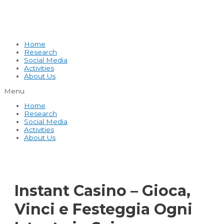
Home
Research
Social Media
Activities
About Us
Menu
Home
Research
Social Media
Activities
About Us
Instant Casino – Gioca,
Vinci e Festeggia Ogni