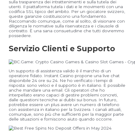
sulla trasparenza dei intrattenimenti e sulla tutela dei
utenti. Il piattaforma tutela i dati e le movimenti con una
codifica SSL tipico del ambito. Per un giocatore svizzero,
queste garanzie costituiscono una fondamento.
Raccomando comunque, come al solito, di visionare con
diligenza le normative sulla riservatezza e i clausole di
contratto. È una sana consuetudine che tutti dovremmo
possedere.
Servizio Clienti e Supporto
Un supporto di assistenza valido è il marchio di un
operatore fidato. Instant Casino propone una live chat
disponibile 24 ore su 24. Ne ho verificato i tempi di
risposta: sono veloci e il supporto è in italiano. È possibile
anche mandare una email. Gli operatori che ho
interpellato erano capaci di gestire problemi concreti,
dalle questioni tecniche ai dubbi sui bonus. In futuro,
potrebbe essere un plus avere un numero di telefono
con assistenza in italiano per la Svizzera. I canali attuali,
comunque, sono più che sufficienti per la maggior parte
delle situazioni e forniscono aiuto quando occorre.