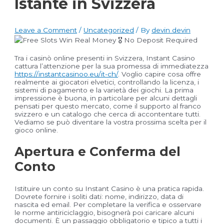
Istante in Svizzera
Leave a Comment
/
Uncategorized
/ By
devin devin
Tra i casinò online presenti in Svizzera, Instant Casino
cattura l’attenzione per la sua promessa di immediatezza
https://instantcasinoo.eu/it-ch/
. Voglio capire cosa offre
realmente ai giocatori elvetici, controllando la licenza, i
sistemi di pagamento e la varietà dei giochi. La prima
impressione è buona, in particolare per alcuni dettagli
pensati per questo mercato, come il supporto al franco
svizzero e un catalogo che cerca di accontentare tutti.
Vediamo se può diventare la vostra prossima scelta per il
gioco online.
Apertura e Conferma del
Conto
Istituire un conto su Instant Casino è una pratica rapida.
Dovrete fornire i soliti dati: nome, indirizzo, data di
nascita ed email. Per completare la verifica e osservare
le norme antiriciclaggio, bisognerà poi caricare alcuni
documenti. È un passaggio obbligatorio e tipico a tutti i