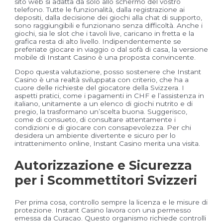
sito web si adatta da solo allo schermo del vostro
telefono. Tutte le funzionalità, dalla registrazione ai
depositi, dalla decisione dei giochi alla chat di supporto,
sono raggiungibili e funzionano senza difficoltà. Anche i
giochi, sia le slot che i tavoli live, caricano in fretta e la
grafica resta di alto livello. Indipendentemente se
preferiate giocare in viaggio o dal sofà di casa, la versione
mobile di Instant Casino è una proposta convincente.
Dopo questa valutazione, posso sostenere che Instant
Casino è una realtà sviluppata con criterio, che ha a
cuore delle richieste del giocatore della Svizzera. I
aspetti pratici, come i pagamenti in CHF e l’assistenza in
italiano, unitamente a un elenco di giochi nutrito e di
pregio, la trasformano un’scelta buona. Suggerisco,
come di consueto, di consultare attentamente i
condizioni e di giocare con consapevolezza. Per chi
desidera un ambiente divertente e sicuro per lo
intrattenimento online, Instant Casino merita una visita.
Autorizzazione e Sicurezza
per i Scommettitori Svizzeri
Per prima cosa, controllo sempre la licenza e le misure di
protezione. Instant Casino lavora con una permesso
emessa da Curacao. Questo organismo richiede controlli