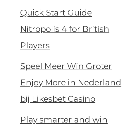
Quick Start Guide
Nitropolis 4 for British
Players
Speel Meer Win Groter
Enjoy More in Nederland
bij Likesbet Casino
Play smarter and win