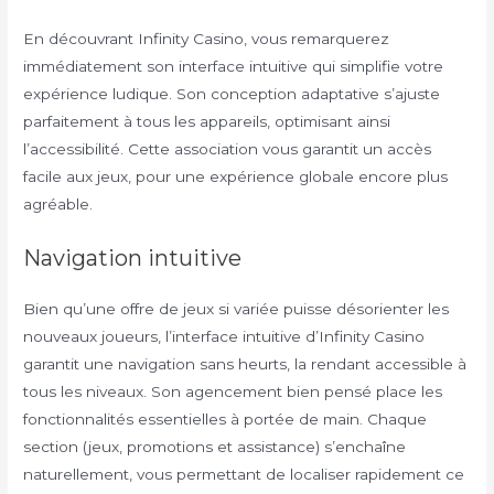
En découvrant Infinity Casino, vous remarquerez
immédiatement son interface intuitive qui simplifie votre
expérience ludique. Son conception adaptative s’ajuste
parfaitement à tous les appareils, optimisant ainsi
l’accessibilité. Cette association vous garantit un accès
facile aux jeux, pour une expérience globale encore plus
agréable.
Navigation intuitive
Bien qu’une offre de jeux si variée puisse désorienter les
nouveaux joueurs, l’interface intuitive d’Infinity Casino
garantit une navigation sans heurts, la rendant accessible à
tous les niveaux. Son agencement bien pensé place les
fonctionnalités essentielles à portée de main. Chaque
section (jeux, promotions et assistance) s’enchaîne
naturellement, vous permettant de localiser rapidement ce