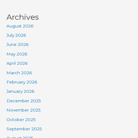
Archives
August 2026
July 2026
June 2026
May 2026
April 2026
March 2026
February 2026
January 2026
December 2025
November 2025
October 2025
September 2025