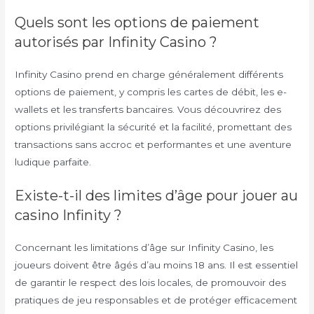
Quels sont les options de paiement
autorisés par Infinity Casino ?
Infinity Casino prend en charge généralement différents
options de paiement, y compris les cartes de débit, les e-
wallets et les transferts bancaires. Vous découvrirez des
options privilégiant la sécurité et la facilité, promettant des
transactions sans accroc et performantes et une aventure
ludique parfaite.
Existe-t-il des limites d’âge pour jouer au
casino Infinity ?
Concernant les limitations d’âge sur Infinity Casino, les
joueurs doivent être âgés d’au moins 18 ans. Il est essentiel
de garantir le respect des lois locales, de promouvoir des
pratiques de jeu responsables et de protéger efficacement