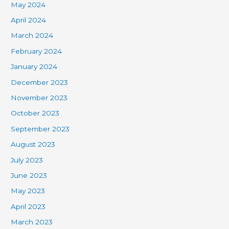
May 2024
April 2024
March 2024
February 2024
January 2024
December 2023
November 2023
October 2023
September 2023
August 2023
July 2023
June 2023
May 2023
April 2023
March 2023