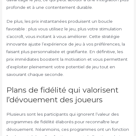
profonde et à une contentement durable.
De plus, les prix instantanées produisent un boucle
favorable : plus vous utilisez le jeu, plus votre stimulation
s’accroît, vous incitant à vous améliorer. Cette stratégie
innovante ajuste l’expérience de jeu à vos préférences, la
faisant plus personnalisée et gratifiante. En définitive, les
prix immédiates boostent la motivation et vous permettent
d’exploiter pleinement votre potentiel de jeu tout en
savourant chaque seconde.
Plans de fidélité qui valorisent
l’dévouement des joueurs
Plusieurs sont les participants qui ignorent l’valeur des
programmes de fidélité élaborés pour reconnaître leur
dévouement. Néanmoins, ces programmes ont un fonction