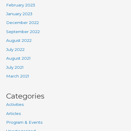
February 2023
January 2023
December 2022
September 2022
August 2022
July 2022
August 2021
July 2021
March 2021
Categories
Activities
Articles
Program & Events