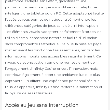
plateforme s’adapte sans effort, garantissant une
performance maximale que vous utilisiez un téléphone
intelligent, une tablette ou un PC. Cette adaptabilité facilite
l’accès et vous permet de naviguer aisément entre les
différentes catégories de jeux, sans délai ni interruption.
Les éléments visuels s’adaptent parfaitement à toutes les
tailles d’écran, conservant netteté et facilité d’utilisation
sans compromettre l’esthétique. De plus, la mise en page
met en avant les fonctionnalités essentielles, rendant les
informations importantes accessibles instantanément. Ce
niveau de sophistication témoigne non seulement de
l’engagement d’Infinity Casino envers l’innovation, mais
contribue également à créer une ambiance ludique plus
captivante. En offrant une expérience personnalisée sur
tous les appareils, Infinity Casino renforce la satisfaction et
la loyauté de ses utilisateurs.
Accès au jeu sans interruption