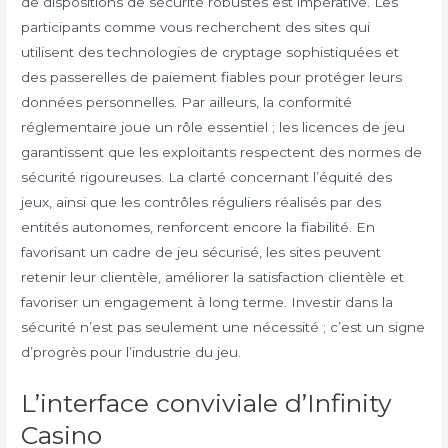
de dispositions de sécurité robustes est impérative. Les
participants comme vous recherchent des sites qui
utilisent des technologies de cryptage sophistiquées et
des passerelles de paiement fiables pour protéger leurs
données personnelles. Par ailleurs, la conformité
réglementaire joue un rôle essentiel ; les licences de jeu
garantissent que les exploitants respectent des normes de
sécurité rigoureuses. La clarté concernant l’équité des
jeux, ainsi que les contrôles réguliers réalisés par des
entités autonomes, renforcent encore la fiabilité. En
favorisant un cadre de jeu sécurisé, les sites peuvent
retenir leur clientèle, améliorer la satisfaction clientèle et
favoriser un engagement à long terme. Investir dans la
sécurité n’est pas seulement une nécessité ; c’est un signe
d’progrès pour l’industrie du jeu.
L’interface conviviale d’Infinity
Casino