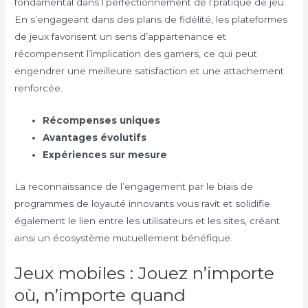
fondamental dans l’perfectionnement de l’pratique de jeu.
En s’engageant dans des plans de fidélité, les plateformes
de jeux favorisent un sens d’appartenance et
récompensent l’implication des gamers, ce qui peut
engendrer une meilleure satisfaction et une attachement
renforcée.
Récompenses uniques
Avantages évolutifs
Expériences sur mesure
La reconnaissance de l’engagement par le biais de
programmes de loyauté innovants vous ravit et solidifie
également le lien entre les utilisateurs et les sites, créant
ainsi un écosystème mutuellement bénéfique.
Jeux mobiles : Jouez n’importe
où, n’importe quand