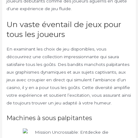
joueurs débutants comme des joueurs aguerris en quête
d’une expérience de jeu fluide.
Un vaste éventail de jeux pour
tous les joueurs
En examinant les choix de jeu disponibles, vous
découvrirez une collection impressionnante qui saura
satisfaire tous les goûts. Des bandits manchots palpitantes
aux graphismes dynamiques et aux sujets captivants, aux
jeux avec croupier en direct qui simulent l’ambiance d’un
casino, il y en a pour tous les goûts. Cette diversité amplifie
votre expérience et soutient l’excitation, vous assurant ainsi
de toujours trouver un jeu adapté à votre humeur.
Machines à sous palpitantes