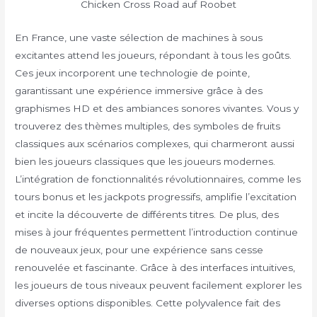
En France, une vaste sélection de machines à sous
excitantes attend les joueurs, répondant à tous les goûts.
Ces jeux incorporent une technologie de pointe,
garantissant une expérience immersive grâce à des
graphismes HD et des ambiances sonores vivantes. Vous y
trouverez des thèmes multiples, des symboles de fruits
classiques aux scénarios complexes, qui charmeront aussi
bien les joueurs classiques que les joueurs modernes.
L’intégration de fonctionnalités révolutionnaires, comme les
tours bonus et les jackpots progressifs, amplifie l’excitation
et incite la découverte de différents titres. De plus, des
mises à jour fréquentes permettent l’introduction continue
de nouveaux jeux, pour une expérience sans cesse
renouvelée et fascinante. Grâce à des interfaces intuitives,
les joueurs de tous niveaux peuvent facilement explorer les
diverses options disponibles. Cette polyvalence fait des