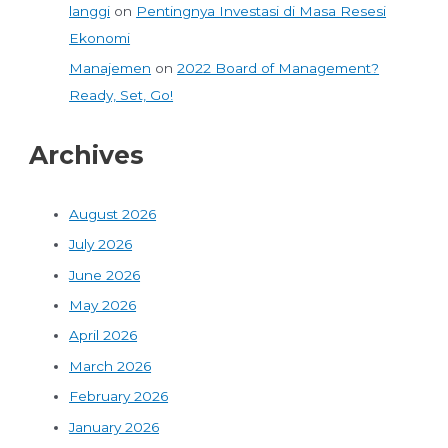
langgi
on
Pentingnya Investasi di Masa Resesi
Ekonomi
Manajemen
on
2022 Board of Management?
Ready, Set, Go!
Archives
August 2026
July 2026
June 2026
May 2026
April 2026
March 2026
February 2026
January 2026