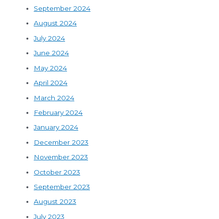
September 2024
August 2024
July 2024
June 2024
May 2024
April 2024
March 2024
February 2024
January 2024
December 2023
November 2023
October 2023
September 2023
August 2023
July 2023