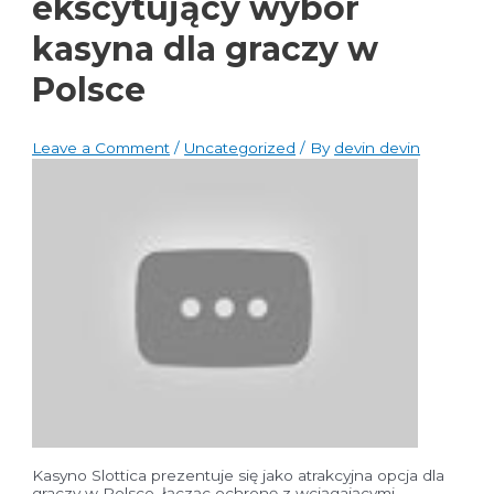
ekscytujący wybór
kasyna dla graczy w
Polsce
Leave a Comment
/
Uncategorized
/ By
devin devin
Kasyno Slottica prezentuje się jako atrakcyjna opcja dla
graczy w Polsce, łącząc ochronę z wciągającymi