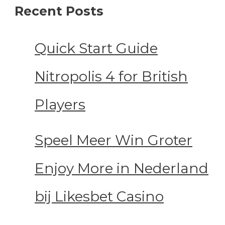
Recent Posts
Quick Start Guide
Nitropolis 4 for British
Players
Speel Meer Win Groter
Enjoy More in Nederland
bij Likesbet Casino