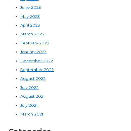
June 2023
May 2023
April 2023
March 2023
February 2023
January 2023
December 2022
September 2022
August 2022
July 2022
August 2021
July 2021
March 2021