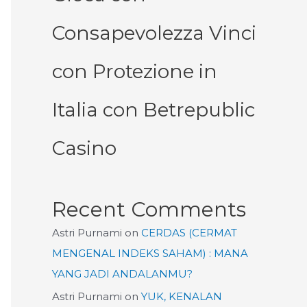
Consapevolezza Vinci
con Protezione in
Italia con Betrepublic
Casino
Recent Comments
Astri Purnami
on
CERDAS (CERMAT
MENGENAL INDEKS SAHAM) : MANA
YANG JADI ANDALANMU?
Astri Purnami
on
YUK, KENALAN