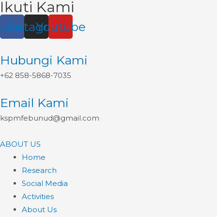
Ikuti Kami
Skip
to
cebook
Instagram
Youtube
content
Hubungi Kami
+62 858-5868-7035
Email Kami
kspmfebunud@gmail.com
ABOUT US
Home
Research
Social Media
Activities
About Us