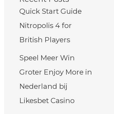
Quick Start Guide
Nitropolis 4 for
British Players
Speel Meer Win
Groter Enjoy More in
Nederland bij
Likesbet Casino