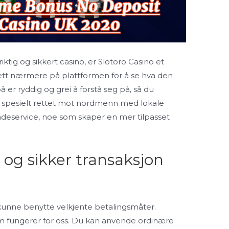
iktig og sikkert casino, er Slotoro Casino et
 sett nærmere på plattformen for å se hva den
å er ryddig og grei å forstå seg på, så du
r spesielt rettet mot nordmenn med lokale
ndeservice, noe som skaper en mer tilpasset
 og sikker transaksjon
unne benytte velkjente betalingsmåter.
som fungerer for oss. Du kan anvende ordinære