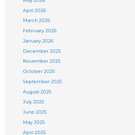
May 2026
April 2026
March 2026
February 2026
January 2026
December 2025
November 2025
October 2025
September 2025
August 2025
July 2025
June 2025
May 2025
April 2025