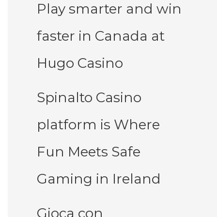
Play smarter and win
faster in Canada at
Hugo Casino
Spinalto Casino
platform is Where
Fun Meets Safe
Gaming in Ireland
Gioca con