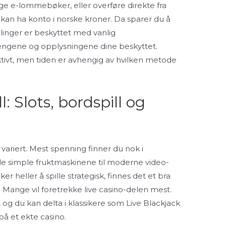
lige e-lommebøker, eller overføre direkte fra
 kan ha konto i norske kroner. Da sparer du å
linger er beskyttet med vanlig
pengene og opplysningene dine beskyttet.
ktivt, men tiden er avhengig av hvilken metode
: Slots, bordspill og
 variert. Mest spenning finner du nok i
de simple fruktmaskinene til moderne video-
er heller å spille strategisk, finnes det et bra
t. Mange vil foretrekke live casino-delen mest.
 og du kan delta i klassikere som Live Blackjack
å et ekte casino.