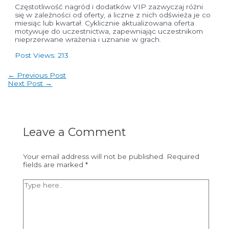
Częstotliwość nagród i dodatków VIP zazwyczaj różni
się w zależności od oferty, a liczne z nich odświeża je co
miesiąc lub kwartał. Cyklicznie aktualizowana oferta
motywuje do uczestnictwa, zapewniając uczestnikom
nieprzerwane wrażenia i uznanie w grach.
Post Views:
213
Post
←
Previous Post
navigation
Next Post
→
Leave a Comment
Your email address will not be published.
Required
fields are marked
*
Type
here..