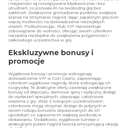
i niejasności są rozwiązywane błyskawicznie i bez
utrudnień, co pozwala im na swobodną grę bez
zakłóceń. Zwiększone gromadzenie punktów zwiększa
szanse na otrzymanie nagród, dając zapalonym graczom
więcej możliwości na doświadczenie niezwykłych
wrażeń. Podsumowując, Klub VIP reprezentuje
zobowiązanie do wolności, oferując swoim członkom
narzędzia niezbędne do zwiększenia przyjemności i
całkowitego uczestnictwa w grę.
Ekskluzywne bonusy i
promocje
Wyjątkowe bonusy i promocje wzbogacają
doświadczenie VIP w Coin Casino, zapewniając
członkom wyjątkowe nagrody, które wzbogacają ich
rozgrywkę. Te atrakcyjne oferty zawierają zwiększone
bonusy od depozytu, darmowe spiny i wyłączny dostęp
do wydarzeń specjalnych, ulepszając całościowe
wrażenia z gry. Wraz z rosnącym uczestnictwem,
członkowie mogą otrzymać dostęp do jedynych w
swoim rodzaju bonusów dopasowanych do ich
upodobań, co zapewnia im większą swobodę w
obstawianiu. Dodatkowo, wyjątkowe turnieje z
atrakcyjnymi pulami nagród tworzą emocjonującą okazję