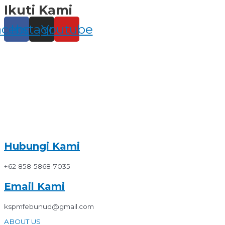
Ikuti Kami
Skip
to
content
acebook
Instagram
Youtube
Hubungi Kami
+62 858-5868-7035
Email Kami
kspmfebunud@gmail.com
ABOUT US