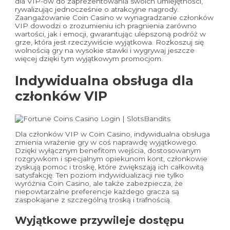
dla VIP-ów do zaprezentowania swoich umiejętności,
rywalizując jednocześnie o atrakcyjne nagrody.
Zaangażowanie Coin Casino w wynagradzanie członków
VIP dowodzi o zrozumieniu ich pragnienia zarówno
wartości, jak i emocji, gwarantując ulepszoną podróż w
grze, która jest rzeczywiście wyjątkowa. Rozkoszuj się
wolnością gry na wysokie stawki i wygrywaj jeszcze
więcej dzięki tym wyjątkowym promocjom.
Indywidualna obsługa dla
członków VIP
Dla członków VIP w Coin Casino, indywidualna obsługa
zmienia wrażenie gry w coś naprawdę wyjątkowego.
Dzięki wyłącznym benefitom wejścia, dostosowanym
rozgrywkom i specjalnym opiekunom kont, członkowie
zyskują pomoc i troskę, które zwiększają ich całkowitą
satysfakcję. Ten poziom indywidualizacji nie tylko
wyróżnia Coin Casino, ale także zabezpiecza, że
niepowtarzalne preferencje każdego gracza są
zaspokajane z szczególną troską i trafnością.
Wyjątkowe przywileje dostępu