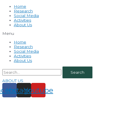
Home
Research
Social Media
Activities
About Us
Menu
Home
Research
Social Media
Activities
About Us
Search
ABOUT US
acebook
Instagram
Youtube