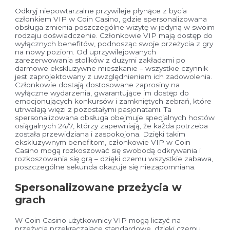
Odkryj niepowtarzalne przywileje płynące z bycia
członkiem VIP w Coin Casino, gdzie spersonalizowana
obsługa zmienia poszczególne wizytę w jedyną w swoim
rodzaju doświadczenie. Członkowie VIP mają dostęp do
wyłącznych benefitów, podnosząc swoje przeżycia z gry
na nowy poziom. Od uprzywilejowanych
zarezerwowania stolików z dużymi zakładami po
darmowe ekskluzywne mieszkanie – wszystkie czynnik
jest zaprojektowany z uwzględnieniem ich zadowolenia.
Członkowie dostają dostosowane zaprosiny na
wyłączne wydarzenia, gwarantujące im dostęp do
emocjonujących konkursów i zamkniętych zebrań, które
utrwalają więzi z pozostałymi pasjonatami. Ta
spersonalizowana obsługa obejmuje specjalnych hostów
osiągalnych 24/7, którzy zapewniają, że każda potrzeba
została przewidziana i zaspokojona. Dzięki takim
ekskluzywnym benefitom, członkowie VIP w Coin
Casino mogą rozkoszować się swobodą odkrywania i
rozkoszowania się grą – dzięki czemu wszystkie zabawa,
poszczególne sekunda okazuje się niezapomniana.
Spersonalizowane przeżycia w
grach
W Coin Casino użytkownicy VIP mogą liczyć na
przeżycia przekraczające standardowe, dzięki czemu