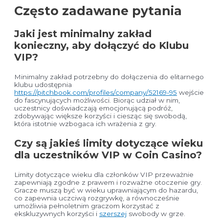
Często zadawane pytania
Jaki jest minimalny zakład
konieczny, aby dołączyć do Klubu
VIP?
Minimalny zakład potrzebny do dołączenia do elitarnego
klubu udostępnia
https://pitchbook.com/profiles/company/52169-95
wejście
do fascynujących możliwości. Biorąc udział w nim,
uczestnicy doświadczają emocjonującą podróż,
zdobywając większe korzyści i ciesząc się swobodą,
która istotnie wzbogaca ich wrażenia z gry.
Czy są jakieś limity dotyczące wieku
dla uczestników VIP w Coin Casino?
Limity dotyczące wieku dla członków VIP przeważnie
zapewniają zgodne z prawem i rozważne otoczenie gry.
Gracze muszą być w wieku uprawniającym do hazardu,
co zapewnia uczciwą rozgrywkę, a równocześnie
umożliwia pełnoletnim graczom korzystać z
ekskluzywnych korzyści i
szerszej
swobody w grze.