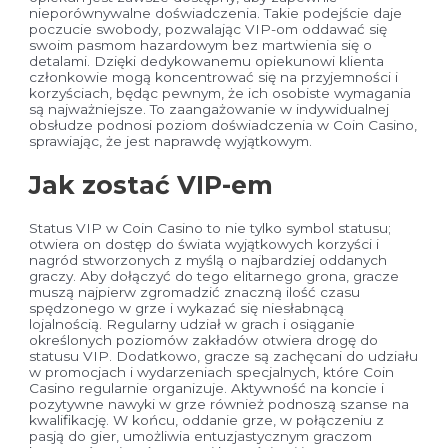
nieporównywalne doświadczenia. Takie podejście daje
poczucie swobody, pozwalając VIP-om oddawać się
swoim pasmom hazardowym bez martwienia się o
detalami. Dzięki dedykowanemu opiekunowi klienta
członkowie mogą koncentrować się na przyjemności i
korzyściach, będąc pewnym, że ich osobiste wymagania
są najważniejsze. To zaangażowanie w indywidualnej
obsłudze podnosi poziom doświadczenia w Coin Casino,
sprawiając, że jest naprawdę wyjątkowym.
Jak zostać VIP-em
Status VIP w Coin Casino to nie tylko symbol statusu;
otwiera on dostęp do świata wyjątkowych korzyści i
nagród stworzonych z myślą o najbardziej oddanych
graczy. Aby dołączyć do tego elitarnego grona, gracze
muszą najpierw zgromadzić znaczną ilość czasu
spędzonego w grze i wykazać się niesłabnącą
lojalnością. Regularny udział w grach i osiąganie
określonych poziomów zakładów otwiera drogę do
statusu VIP. Dodatkowo, gracze są zachęcani do udziału
w promocjach i wydarzeniach specjalnych, które Coin
Casino regularnie organizuje. Aktywność na koncie i
pozytywne nawyki w grze również podnoszą szanse na
kwalifikację. W końcu, oddanie grze, w połączeniu z
pasją do gier, umożliwia entuzjastycznym graczom