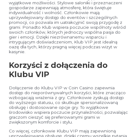
wyjątkowe możliwości. Stylowe saloniki i przeznaczeni
gospodarze zapewniają atmosferę, która świętuje
indywidualność i wolność. Członkowie mają
uprzywilejowany dostęp do eventów i szczególnych
promocji, co pozwala im uatrakcyjnić swoją przygodę z
grami. Ponadto Klub wspiera poczucie wspólnoty wśród
swoich członków, których jednoczy wspólna pasja do
gier i emocji. Dzięki niezrównanemu wsparciu i
intrygującym doświadczeniom, Klub VIP jest idealną
oazę dla tych, którzy pragną więcej podczas wizyt w
kasynie.
Korzyści z dołączenia do
Klubu VIP
Dołączenie do Klubu VIP w Coin Casino zapewnia
dostęp do nieporównywalnych korzyści, które znacząco
wzbogacają wrażenia z gry. Członkowie zyskują dostęp
do wyższego statusu, co skutkuje spersonalizowaną
obsługę i dostosowane opcje gry. To wyjątkowe
środowisko wspiera poczucie przynależności, pozwalając
graczom cieszyć się preferowanymi grami w
zwiększonym komforcie i stylu.
Co więcej, członkowie Klubu VIP mają zapewnioną
uprzywilejowaną obsługę, dzięki czemu wszelkie pytania