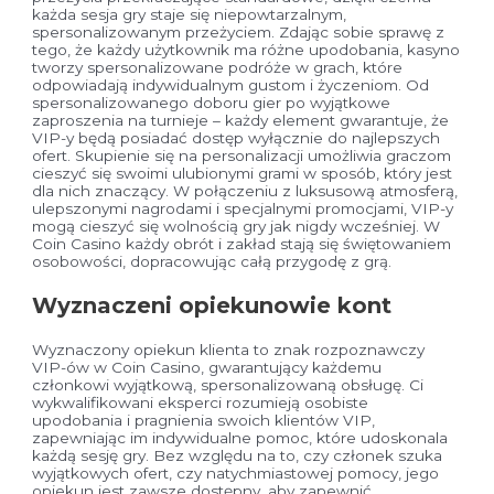
każda sesja gry staje się niepowtarzalnym,
spersonalizowanym przeżyciem. Zdając sobie sprawę z
tego, że każdy użytkownik ma różne upodobania, kasyno
tworzy spersonalizowane podróże w grach, które
odpowiadają indywidualnym gustom i życzeniom. Od
spersonalizowanego doboru gier po wyjątkowe
zaproszenia na turnieje – każdy element gwarantuje, że
VIP-y będą posiadać dostęp wyłącznie do najlepszych
ofert. Skupienie się na personalizacji umożliwia graczom
cieszyć się swoimi ulubionymi grami w sposób, który jest
dla nich znaczący. W połączeniu z luksusową atmosferą,
ulepszonymi nagrodami i specjalnymi promocjami, VIP-y
mogą cieszyć się wolnością gry jak nigdy wcześniej. W
Coin Casino każdy obrót i zakład stają się świętowaniem
osobowości, dopracowując całą przygodę z grą.
Wyznaczeni opiekunowie kont
Wyznaczony opiekun klienta to znak rozpoznawczy
VIP-ów w Coin Casino, gwarantujący każdemu
członkowi wyjątkową, spersonalizowaną obsługę. Ci
wykwalifikowani eksperci rozumieją osobiste
upodobania i pragnienia swoich klientów VIP,
zapewniając im indywidualne pomoc, które udoskonala
każdą sesję gry. Bez względu na to, czy członek szuka
wyjątkowych ofert, czy natychmiastowej pomocy, jego
opiekun jest zawsze dostępny, aby zapewnić