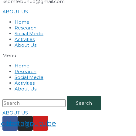
kspmfebunud@gmail.com
ABOUT US
Home
Research
Social Media
Activities
About Us
Menu
Home
Research
Social Media
Activities
About Us
Search
ABOUT US
acebook
Instagram
Youtube