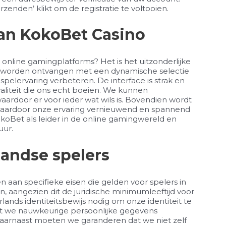
enden’ klikt om de registratie te voltooien.
van KokoBet Casino
online gamingplatforms? Het is het uitzonderlijke
e worden ontvangen met een dynamische selectie
 spelervaring verbeteren. De interface is strak en
kwaliteit die ons echt boeien. We kunnen
rdoor er voor ieder wat wils is. Bovendien wordt
waardoor onze ervaring vernieuwend en spannend
 KokoBet als leider in de online gamingwereld en
uur.
landse spelers
aan specifieke eisen die gelden voor spelers in
, aangezien dit de juridische minimumleeftijd voor
nds identiteitsbewijs nodig om onze identiteit te
k dat we nauwkeurige persoonlijke gegevens
aarnaast moeten we garanderen dat we niet zelf