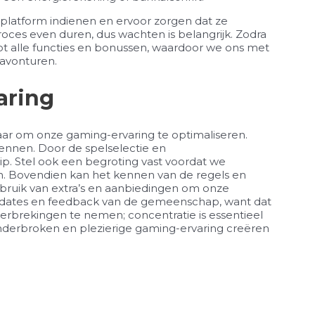
latform indienen en ervoor zorgen dat ze
eproces even duren, dus wachten is belangrijk. Zodra
ot alle functies en bonussen, waardoor we ons met
avonturen.
aring
laar om onze gaming-ervaring te optimaliseren.
kennen. Door de spelselectie en
p. Stel ook een begroting vast voordat we
. Bovendien kan het kennen van de regels en
ebruik van extra’s en aanbiedingen om onze
updates en feedback van de gemeenschap, want dat
erbrekingen te nemen; concentratie is essentieel
nderbroken en plezierige gaming-ervaring creëren