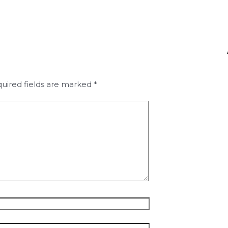
uired fields are marked
*