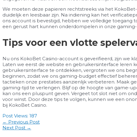
We moeten deze papieren rechtstreeks via het KokoBet-p
duidelijk en leesbaar zijn. Na indiening kan het verificati
ons account is bevestigd, hebben we volledige toegang t
een gerust hart kunnen onderdompelen in onze gaming-
Tips voor een vlotte spelerv
Nu ons KokoBet Casino-account is geverifieerd, zijn we k
Laten we eerst de website en gebruikersinterface leren 
gebruikersinterface te ontdekken, vergroten we ons begri
beginnen, zodat we ons gaming-budget effectief beheren
tactieken onze prestaties aanzienlijk verbeteren. Maak g
gaming-tijd te verlengen. Blijf op de hoogte van game-
kan ons een pluspunt geven. Vergeet tot slot niet om ond
voor winst. Door deze tips te volgen, kunnen we een ono
bij KokoBet Casino.
Post Views:
187
Post
←
Previous Post
navigation
Next Post
→