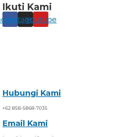
Ikuti Kami
Skip
to
content
acebook
Instagram
Youtube
Hubungi Kami
+62 858-5868-7035
Email Kami