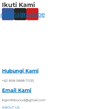
Ikuti Kami
Skip
to
content
acebook
Instagram
Youtube
Hubungi Kami
+62 858-5868-7035
Email Kami
kspmfebunud@gmail.com
ABOUT US