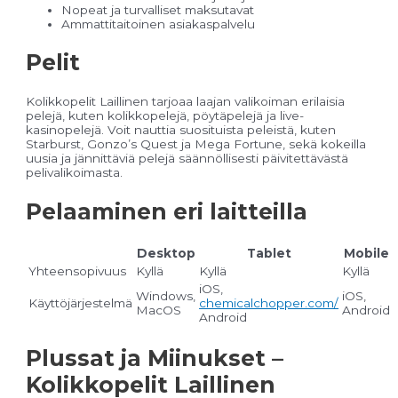
Nopeat ja turvalliset maksutavat
Ammattitaitoinen asiakaspalvelu
Pelit
Kolikkopelit Laillinen tarjoaa laajan valikoiman erilaisia
pelejä, kuten kolikkopelejä, pöytäpelejä ja live-
kasinopelejä. Voit nauttia suosituista peleistä, kuten
Starburst, Gonzo’s Quest ja Mega Fortune, sekä kokeilla
uusia ja jännittäviä pelejä säännöllisesti päivitettävästä
pelivalikoimasta.
Pelaaminen eri laitteilla
Desktop
Tablet
Mobile
Yhteensopivuus
Kyllä
Kyllä
Kyllä
iOS,
Windows,
iOS,
Käyttöjärjestelmä
chemicalchopper.com/
MacOS
Android
Android
Plussat ja Miinukset –
Kolikkopelit Laillinen