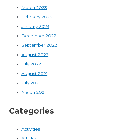
March 2023
February 2023
January 2023
December 2022
September 2022
August 2022
July 2022
August 2021
July 2021
March 2021
Categories
Activities
Articles