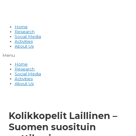
Home
Research
Social Media
Activities
About Us
Menu
Home
Research
Social Media
Activities
About Us
Kolikkopelit Laillinen –
Suomen suosituin