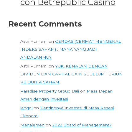
con Betrepublic Casino
Recent Comments
Astri Purnami
on
CERDAS (CERMAT MENGENAL
INDEKS SAHAM) : MANA YANG JADI
ANDALANMU?
Astri Purnami
on
YUK, KENALAN DENGAN
DIVIDEN DAN CAPITAL GAIN SEBELUM TERJUN
KE DUNIA SAHAM
Paradise Property Group Bali
on
Masa Depan
Aman dengan Investasi
langgi
on
Pentingnya Investasi di Masa Resesi
Ekonomi
Manajemen
on
2022 Board of Management?