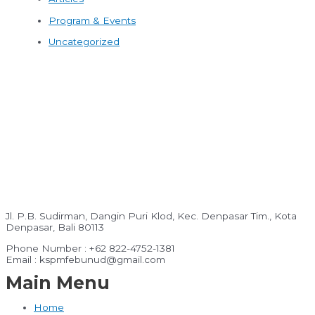
Program & Events
Uncategorized
Jl. P.B. Sudirman, Dangin Puri Klod, Kec. Denpasar Tim., Kota
Denpasar, Bali 80113
Phone Number : +62 822-4752-1381
Email : kspmfebunud@gmail.com
Main Menu
Home