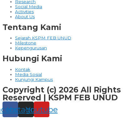
Research
Social Media
Activities
About Us
Tentang Kami
Sejarah KSPM FEB UNUD
Milestone
Kepengurusan
Hubungi Kami
Kontak
Media Sosial
Kunjungi Kampus
Copyright (c) 2026 All Rights
Reserved | KSPM FEB UNUD
acebook
Instagram
Youtube