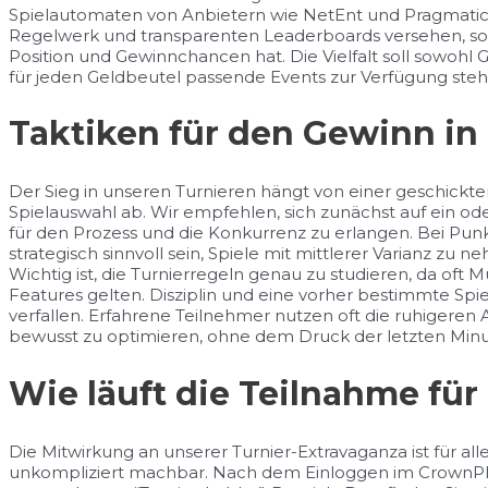
Spielautomaten von Anbietern wie NetEnt und Pragmatic P
Regelwerk und transparenten Leaderboards versehen, soda
Position und Gewinnchancen hat. Die Vielfalt soll sowohl 
für jeden Geldbeutel passende Events zur Verfügung steh
Taktiken für den Gewinn in
Der Sieg in unseren Turnieren hängt von einer geschic
Spielauswahl ab. Wir empfehlen, sich zunächst auf ein od
für den Prozess und die Konkurrenz zu erlangen. Bei Punk
strategisch sinnvoll sein, Spiele mit mittlerer Varianz zu
Wichtig ist, die Turnierregeln genau zu studieren, da oft 
Features gelten. Disziplin und eine vorher bestimmte Spie
verfallen. Erfahrene Teilnehmer nutzen oft die ruhigeren 
bewusst zu optimieren, ohne dem Druck der letzten Minu
Wie läuft die Teilnahme für 
Die Mitwirkung an unserer Turnier-Extravaganza ist für all
unkompliziert machbar. Nach dem Einloggen im CrownPl