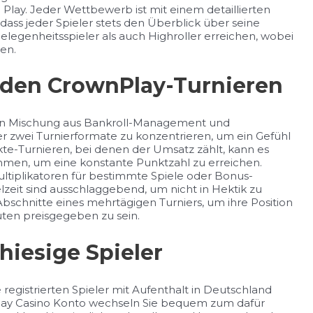
lay. Jeder Wettbewerb ist mit einem detaillierten
ss jeder Spieler stets den Überblick über seine
Gelegenheitsspieler als auch Highroller erreichen, wobei
en.
 den CrownPlay-Turnieren
kten Mischung aus Bankroll-Management und
er zwei Turnierformate zu konzentrieren, um ein Gefühl
te-Turnieren, bei denen der Umsatz zählt, kann es
 nehmen, um eine konstante Punktzahl zu erreichen.
Multiplikatoren für bestimmte Spiele oder Bonus-
lzeit sind ausschlaggebend, um nicht in Hektik zu
Abschnitte eines mehrtägigen Turniers, um ihre Position
ten preisgegeben zu sein.
hiesige Spieler
e registrierten Spieler mit Aufenthalt in Deutschland
ay Casino Konto wechseln Sie bequem zum dafür