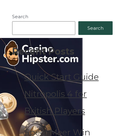
Search
Search
Recent Posts
Quick Start Guide
Nitropolis 4 for
British Players
Speel Meer Win