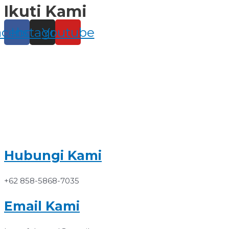
Ikuti Kami
Skip
to
content
acebook
Instagram
Youtube
Hubungi Kami
+62 858-5868-7035
Email Kami