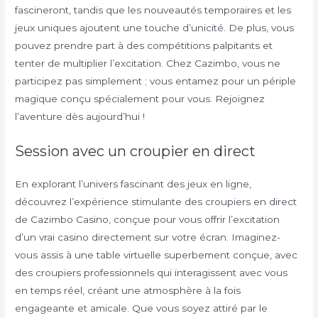
fascineront, tandis que les nouveautés temporaires et les
jeux uniques ajoutent une touche d’unicité. De plus, vous
pouvez prendre part à des compétitions palpitants et
tenter de multiplier l’excitation. Chez Cazimbo, vous ne
participez pas simplement ; vous entamez pour un périple
magique conçu spécialement pour vous. Rejoignez
l’aventure dès aujourd’hui !
Session avec un croupier en direct
En explorant l’univers fascinant des jeux en ligne,
découvrez l’expérience stimulante des croupiers en direct
de Cazimbo Casino, conçue pour vous offrir l’excitation
d’un vrai casino directement sur votre écran. Imaginez-
vous assis à une table virtuelle superbement conçue, avec
des croupiers professionnels qui interagissent avec vous
en temps réel, créant une atmosphère à la fois
engageante et amicale. Que vous soyez attiré par le