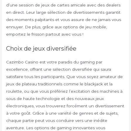
d’une session de jeux de cartes amicale avec des dealers
en direct. Leur large sélection de divertissements garantit
des moments palpitants et vous assure de ne jamais vous
ennuyer. De plus, grâce aux options de jeu mobile,
emportez le frisson partout avec vous !
Choix de jeux diversifiée
Cazimbo Casino est votre paradis du gaming par
excellence, offrant une sélection diversifiée qui saura
satisfaire tous les participants. Que vous soyez amateur de
jeux de plateau traditionnels comme le blackjack et la
roulette, ou que vous préfériez l’excitation des machines à
sous de haute technologie et des nouveaux jeux
électroniques, vous trouverez forcément un divertissement
à votre goût. Grâce à une variété de genres et de sujets,
chaque partie peut vous conduire vers une inédite
aventure. Les options de gaming innovantes vous