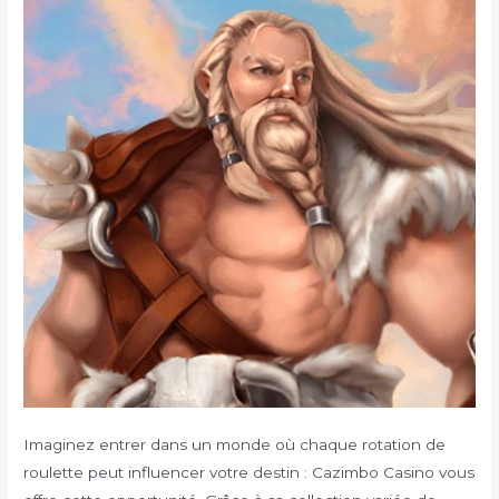
Imaginez entrer dans un monde où chaque rotation de
roulette peut influencer votre destin : Cazimbo Casino vous