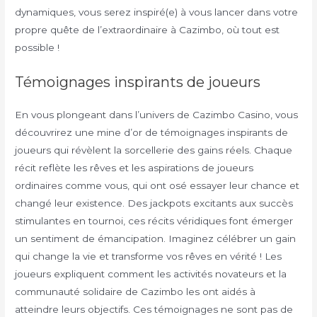
dynamiques, vous serez inspiré(e) à vous lancer dans votre
propre quête de l’extraordinaire à Cazimbo, où tout est
possible !
Témoignages inspirants de joueurs
En vous plongeant dans l’univers de Cazimbo Casino, vous
découvrirez une mine d’or de témoignages inspirants de
joueurs qui révèlent la sorcellerie des gains réels. Chaque
récit reflète les rêves et les aspirations de joueurs
ordinaires comme vous, qui ont osé essayer leur chance et
changé leur existence. Des jackpots excitants aux succès
stimulantes en tournoi, ces récits véridiques font émerger
un sentiment de émancipation. Imaginez célébrer un gain
qui change la vie et transforme vos rêves en vérité ! Les
joueurs expliquent comment les activités novateurs et la
communauté solidaire de Cazimbo les ont aidés à
atteindre leurs objectifs. Ces témoignages ne sont pas de