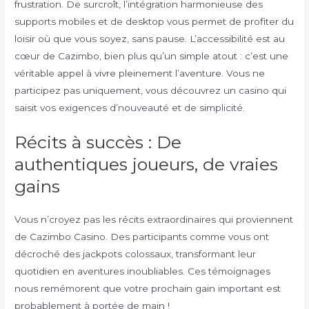
frustration. De surcroît, l’intégration harmonieuse des
supports mobiles et de desktop vous permet de profiter du
loisir où que vous soyez, sans pause. L’accessibilité est au
cœur de Cazimbo, bien plus qu’un simple atout : c’est une
véritable appel à vivre pleinement l’aventure. Vous ne
participez pas uniquement, vous découvrez un casino qui
saisit vos exigences d’nouveauté et de simplicité.
Récits à succès : De
authentiques joueurs, de vraies
gains
Vous n’croyez pas les récits extraordinaires qui proviennent
de Cazimbo Casino. Des participants comme vous ont
décroché des jackpots colossaux, transformant leur
quotidien en aventures inoubliables. Ces témoignages
nous remémorent que votre prochain gain important est
probablement à portée de main !