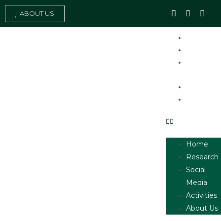
ABOUT US
Home
Research
Social
Media
Activities
About Us
Home
Research
Social
Media
Activities
About Us