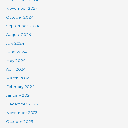
November 2024
October 2024
September 2024
August 2024
July 2024
June 2024
May 2024
April 2024
March 2024
February 2024
January 2024
December 2023
November 2023
October 2023