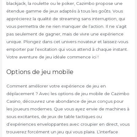
blackjack, la roulette ou le poker, Cazimbo propose une
étendue gamme de jeux adaptés à tous les goûts. Vous
apprécierez la qualité de streaming sans interruption, qui
vous permettra de ne rien manquer de l’action. Il ne s’agit
pas seulement de gagner, mais de vivre une expérience
unique. Plongez dans cet univers novateur et laissez-vous
emporter par l’excitation qui vous attend à chaque instant.
Votre aventure de jeu idéale commence ici !
Options de jeu mobile
Comment améliorer votre expérience de jeu en
déplacement ? Avec les options de jeu mobile de Cazimbo
Casino, découvrez une abondance de jeux conçus pour
les joueurs modernes. Que vous ayez envie de machines à
sous excitantes, de jeux de table tactiques ou
d’expériences enveloppantes avec croupier en direct, vous
trouverez forcément un jeu qui vous plaira. L’interface