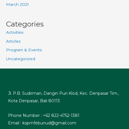
March 2021
Categories
Activities
Articles
Program & Events
Uncategorized
Jl. P.B. Sudirman, Dangin Puri Klod, Kec. Denpasar Tim.,
Kota Denpasar, Bali 80113
Phone Number : +62 822-4752-1381
Email : kspmfebunud@gmail.com