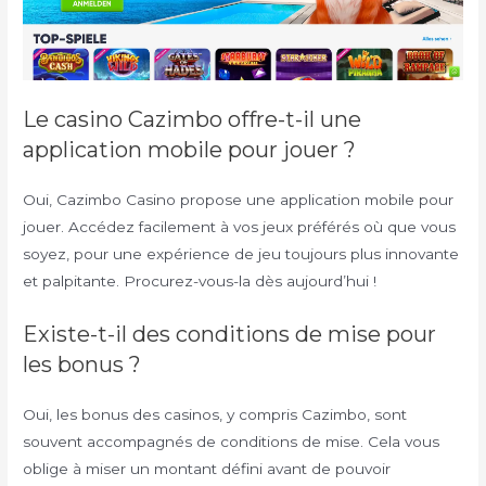
Le casino Cazimbo offre-t-il une
application mobile pour jouer ?
Oui, Cazimbo Casino propose une application mobile pour
jouer. Accédez facilement à vos jeux préférés où que vous
soyez, pour une expérience de jeu toujours plus innovante
et palpitante. Procurez-vous-la dès aujourd’hui !
Existe-t-il des conditions de mise pour
les bonus ?
Oui, les bonus des casinos, y compris Cazimbo, sont
souvent accompagnés de conditions de mise. Cela vous
oblige à miser un montant défini avant de pouvoir