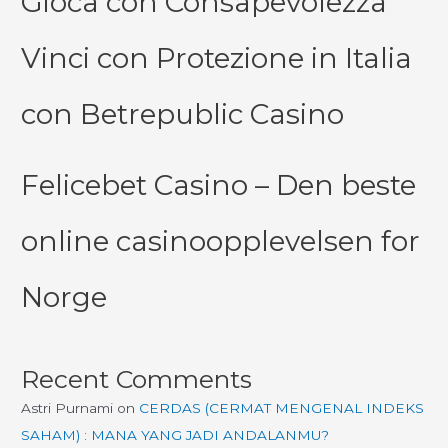
Gioca con Consapevolezza
Vinci con Protezione in Italia
con Betrepublic Casino
Felicebet Casino – Den beste
online casinoopplevelsen for
Norge
Recent Comments
Astri Purnami
on
CERDAS (CERMAT MENGENAL INDEKS
SAHAM) : MANA YANG JADI ANDALANMU?