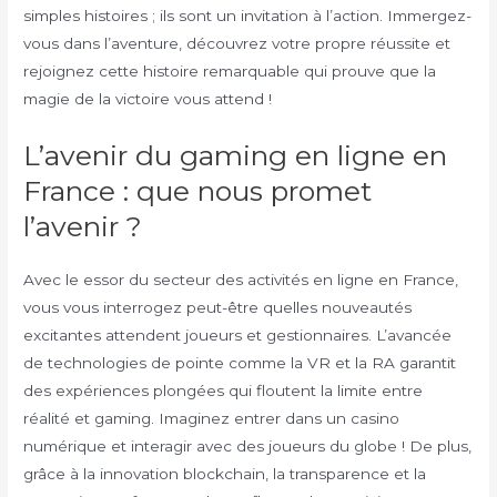
simples histoires ; ils sont un invitation à l’action. Immergez-
vous dans l’aventure, découvrez votre propre réussite et
rejoignez cette histoire remarquable qui prouve que la
magie de la victoire vous attend !
L’avenir du gaming en ligne en
France : que nous promet
l’avenir ?
Avec le essor du secteur des activités en ligne en France,
vous vous interrogez peut-être quelles nouveautés
excitantes attendent joueurs et gestionnaires. L’avancée
de technologies de pointe comme la VR et la RA garantit
des expériences plongées qui floutent la limite entre
réalité et gaming. Imaginez entrer dans un casino
numérique et interagir avec des joueurs du globe ! De plus,
grâce à la innovation blockchain, la transparence et la