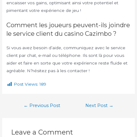
encaisser vos gains, optimisant ainsi votre potentiel et
pimentant votre expérience de jeu !
Comment les joueurs peuvent-ils joindre
le service client du casino Cazimbo ?
Si vous avez besoin d’aide, communiquez avec le service
client par chat, e-mail ou téléphone. Ils sont là pour vous
aider et faire en sorte que votre expérience reste fluide et
agréable. N’hésitez pas à les contacter !
Post Views:
189
←
Previous Post
Next Post
→
Leave a Comment