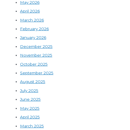
May 2026
April 2026
March 2026
February 2026
January 2026
December 2025
November 2025
October 2025
September 2025
August 2025
July 2025
June 2025
May 2025
April 2025
March 2025