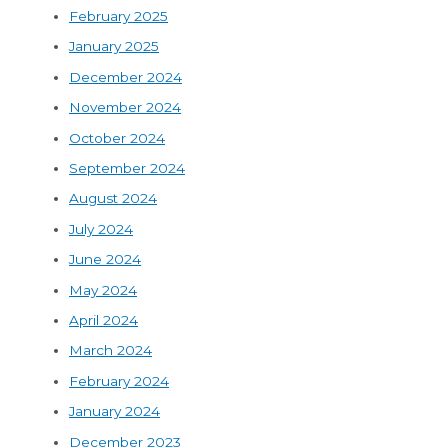
February 2025
January 2025
December 2024
November 2024
October 2024
September 2024
August 2024
July 2024
June 2024
May 2024
April 2024
March 2024
February 2024
January 2024
December 2023