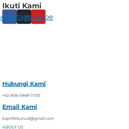
Ikuti Kami
Skip
to
content
acebook
Instagram
Youtube
Hubungi Kami
+62 858-5868-7035
Email Kami
kspmfebunud@gmail.com
ABOUT US