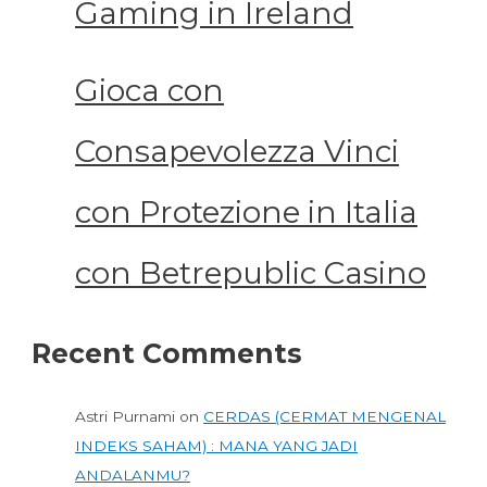
Gaming in Ireland
Gioca con
Consapevolezza Vinci
con Protezione in Italia
con Betrepublic Casino
Recent Comments
Astri Purnami
on
CERDAS (CERMAT MENGENAL
INDEKS SAHAM) : MANA YANG JADI
ANDALANMU?