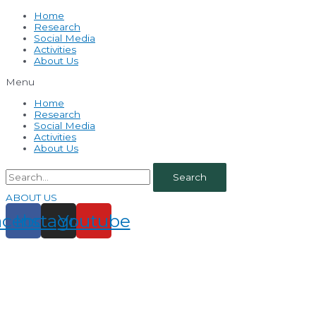
Home
Research
Social Media
Activities
About Us
Menu
Home
Research
Social Media
Activities
About Us
Search
ABOUT US
acebook
Instagram
Youtube