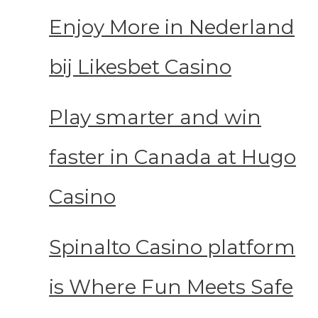
Enjoy More in Nederland
bij Likesbet Casino
Play smarter and win
faster in Canada at Hugo
Casino
Spinalto Casino platform
is Where Fun Meets Safe