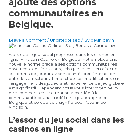
ajoute des options
communautaires en
Belgique.
Leave a Comment
/
Uncategorized
/ By
devin devin
Alors que le jeu social progresse dans les casinos en
ligne, Vincispin Casino en Belgique met en place une
nouvelle norme grâce à ses options communautaires
novatrices. Ces inclusions, tels que le chat en direct et
les forums de joueurs, visent à améliorer l’interaction
entre les utilisateurs. L’impact de ces modifications sur
l’engagement des joueurs et l’expérience de jeu globale
est significatif. Cependant, vous vous interrogez peut-
être comment cette attention accordée à la
communauté pourrait redéfinir le jeu en ligne en
Belgique et ce que cela signifie pour l’avenir de
Vincispin.
L’essor du jeu social dans les
casinos en ligne