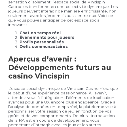
sensation d’isolement, l’espace social de Vincispin
Casino les transforme en une collectivité dynamique. Les
joueurs peuvent interagir de manière enrichissante, non
seulement avec les jeux, mais aussi entre eux. Voici ce
que vous pouvez anticiper de cet espace social
innovant :
Chat en temps réel
Événements pour joueurs
Profils personnalisés
Défis communautaires
Aperçus d’avenir :
Développements futurs au
casino Vincispin
L’espace social dynamique de Vincispin Casino n’est que
le début d’une expérience passionnante. À l’avenir,
attendez-vous à l’intégration d’éléments de ludification
avancés pour une UX encore plus engageante. Grâce à
l’analyse de données en temps réel, la plateforme vise à
personnaliser votre session de jeu en fonction de vos
goûts et de vos comportements. De plus, l’introduction
de la RA est en cours de développement, vous
permettant d’interagir avec les jeux et les autres