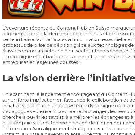
L’ouverture récente du Content Hub en Suisse marque un 
augmentation de la demande de contenus et de ressourc
cette initiative facilite l’accès à l’information essentielle e
processus de prise de décision grâce aux technologies de 
Suisse comme un acteur clé du secteur technologique. Ce
économique et l’attraction des compétences reste à évalu
entreprises et les jeunes pousses ?
La vision derrière l’initiati
En examinant le lancement encourageant du Content Hub 
sur un forte implication en faveur de la collaboration et d
initiative vise à établir un écosystème dynamique où divers
pédagogues – peuvent co-créer et échanger des ressources
cherche à ouvrir les savoirs, à améliorer les échanges et 
qu’il s’appuie sur des technologies de dernier cri pour amél
l’information. Son alignement stratégique sur les couran
incitant la Suisse à devenir un acteur central du monde nu