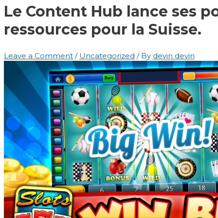
Le Content Hub lance ses po
ressources pour la Suisse.
Leave a Comment
/
Uncategorized
/ By
devin devin