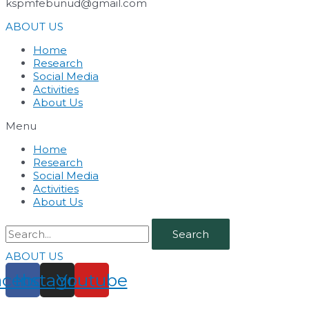
kspmfebunud@gmail.com
ABOUT US
Home
Research
Social Media
Activities
About Us
Menu
Home
Research
Social Media
Activities
About Us
Search
ABOUT US
acebook
Instagram
Youtube