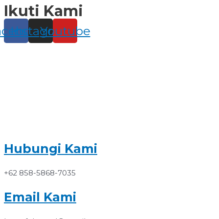
Ikuti Kami
Skip
to
content
acebook
Instagram
Youtube
Hubungi Kami
+62 858-5868-7035
Email Kami