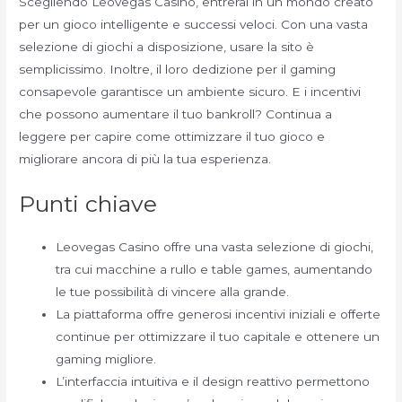
Scegliendo Leovegas Casino, entrerai in un mondo creato
per un gioco intelligente e successi veloci. Con una vasta
selezione di giochi a disposizione, usare la sito è
semplicissimo. Inoltre, il loro dedizione per il gaming
consapevole garantisce un ambiente sicuro. E i incentivi
che possono aumentare il tuo bankroll? Continua a
leggere per capire come ottimizzare il tuo gioco e
migliorare ancora di più la tua esperienza.
Punti chiave
Leovegas Casino offre una vasta selezione di giochi,
tra cui macchine a rullo e table games, aumentando
le tue possibilità di vincere alla grande.
La piattaforma offre generosi incentivi iniziali e offerte
continue per ottimizzare il tuo capitale e ottenere un
gaming migliore.
L’interfaccia intuitiva e il design reattivo permettono