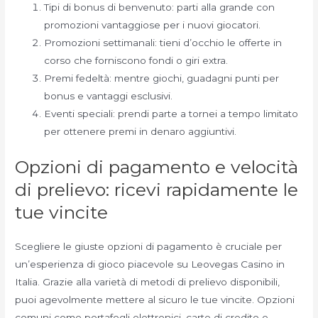
Tipi di bonus di benvenuto: parti alla grande con
promozioni vantaggiose per i nuovi giocatori.
Promozioni settimanali: tieni d’occhio le offerte in
corso che forniscono fondi o giri extra.
Premi fedeltà: mentre giochi, guadagni punti per
bonus e vantaggi esclusivi.
Eventi speciali: prendi parte a tornei a tempo limitato
per ottenere premi in denaro aggiuntivi.
Opzioni di pagamento e velocità
di prelievo: ricevi rapidamente le
tue vincite
Scegliere le giuste opzioni di pagamento è cruciale per
un’esperienza di gioco piacevole su Leovegas Casino in
Italia. Grazie alla varietà di metodi di prelievo disponibili,
puoi agevolmente mettere al sicuro le tue vincite. Opzioni
comuni come portafogli elettronici, carte di credito e