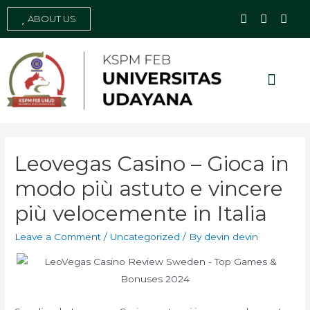
ABOUT US
Social Media
Leovegas Casino – Gioca in
modo più astuto e vincere
più velocemente in Italia
Leave a Comment
/
Uncategorized
/ By
devin devin