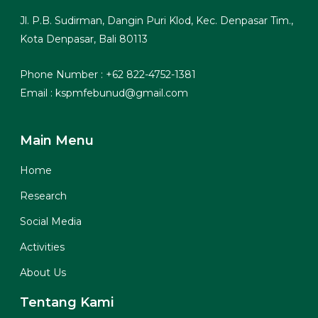
Jl. P.B. Sudirman, Dangin Puri Klod, Kec. Denpasar Tim.,
Kota Denpasar, Bali 80113
Phone Number : +62 822-4752-1381
Email : kspmfebunud@gmail.com
Main Menu
Home
Research
Social Media
Activities
About Us
Tentang Kami