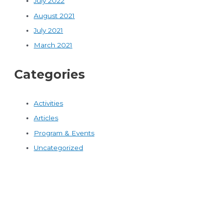
July 2022
August 2021
July 2021
March 2021
Categories
Activities
Articles
Program & Events
Uncategorized