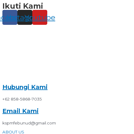
Ikuti Kami
Skip
to
content
acebook
Instagram
Youtube
Hubungi Kami
+62 858-5868-7035
Email Kami
kspmfebunud@gmail.com
ABOUT US