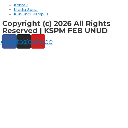
Kontak
Media Sosial
Kunjungi Kampus
Copyright (c) 2026 All Rights
Reserved | KSPM FEB UNUD
acebook
Instagram
Youtube