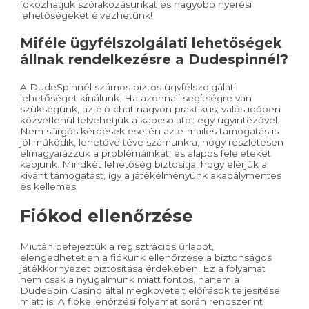
fokozhatjuk szórakozásunkat és nagyobb nyerési
lehetőségeket élvezhetünk!
Miféle ügyfélszolgálati lehetőségek
állnak rendelkezésre a Dudespinnél?
A DudeSpinnél számos biztos ügyfélszolgálati
lehetőséget kínálunk. Ha azonnali segítségre van
szükségünk, az élő chat nagyon praktikus; valós időben
közvetlenül felvehetjük a kapcsolatot egy ügyintézővel.
Nem sürgős kérdések esetén az e-mailes támogatás is
jól működik, lehetővé téve számunkra, hogy részletesen
elmagyarázzuk a problémáinkat, és alapos feleleteket
kapjunk. Mindkét lehetőség biztosítja, hogy elérjük a
kívánt támogatást, így a játékélményünk akadálymentes
és kellemes.
Fiókod ellenőrzése
Miután befejeztük a regisztrációs űrlapot,
elengedhetetlen a fiókunk ellenőrzése a biztonságos
játékkörnyezet biztosítása érdekében. Ez a folyamat
nem csak a nyugalmunk miatt fontos, hanem a
DudeSpin Casino által megkövetelt előírások teljesítése
miatt is. A fiókellenőrzési folyamat során rendszerint