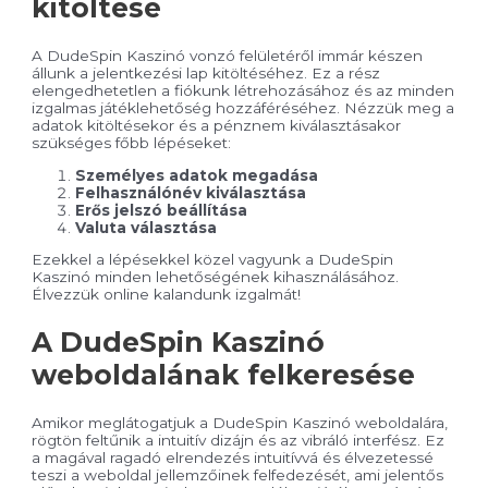
kitöltése
A DudeSpin Kaszinó vonzó felületéről immár készen
állunk a jelentkezési lap kitöltéséhez. Ez a rész
elengedhetetlen a fiókunk létrehozásához és az minden
izgalmas játéklehetőség hozzáféréséhez. Nézzük meg a
adatok kitöltésekor és a pénznem kiválasztásakor
szükséges főbb lépéseket:
Személyes adatok megadása
Felhasználónév kiválasztása
Erős jelszó beállítása
Valuta választása
Ezekkel a lépésekkel közel vagyunk a DudeSpin
Kaszinó minden lehetőségének kihasználásához.
Élvezzük online kalandunk izgalmát!
A DudeSpin Kaszinó
weboldalának felkeresése
Amikor meglátogatjuk a DudeSpin Kaszinó weboldalára,
rögtön feltűnik a intuitív dizájn és az vibráló interfész. Ez
a magával ragadó elrendezés intuitívvá és élvezetessé
teszi a weboldal jellemzőinek felfedezését, ami jelentős