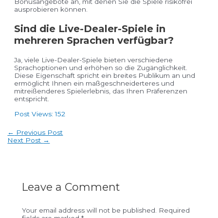
Bonusangebote an, mit denen Sie die Spiele risikofrei
ausprobieren können.
Sind die Live-Dealer-Spiele in
mehreren Sprachen verfügbar?
Ja, viele Live-Dealer-Spiele bieten verschiedene
Sprachoptionen und erhöhen so die Zugänglichkeit.
Diese Eigenschaft spricht ein breites Publikum an und
ermöglicht Ihnen ein maßgeschneiderteres und
mitreißenderes Spielerlebnis, das Ihren Präferenzen
entspricht.
Post Views:
152
Post
←
Previous Post
navigation
Next Post
→
Leave a Comment
Your email address will not be published.
Required
fields are marked
*