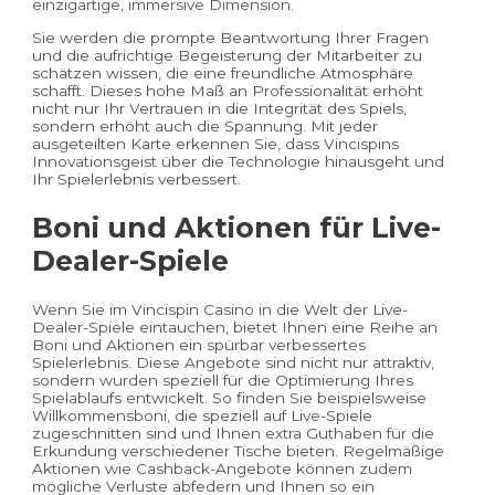
einzigartige, immersive Dimension.
Sie werden die prompte Beantwortung Ihrer Fragen
und die aufrichtige Begeisterung der Mitarbeiter zu
schätzen wissen, die eine freundliche Atmosphäre
schafft. Dieses hohe Maß an Professionalität erhöht
nicht nur Ihr Vertrauen in die Integrität des Spiels,
sondern erhöht auch die Spannung. Mit jeder
ausgeteilten Karte erkennen Sie, dass Vincispins
Innovationsgeist über die Technologie hinausgeht und
Ihr Spielerlebnis verbessert.
Boni und Aktionen für Live-
Dealer-Spiele
Wenn Sie im Vincispin Casino in die Welt der Live-
Dealer-Spiele eintauchen, bietet Ihnen eine Reihe an
Boni und Aktionen ein spürbar verbessertes
Spielerlebnis. Diese Angebote sind nicht nur attraktiv,
sondern wurden speziell für die Optimierung Ihres
Spielablaufs entwickelt. So finden Sie beispielsweise
Willkommensboni, die speziell auf Live-Spiele
zugeschnitten sind und Ihnen extra Guthaben für die
Erkundung verschiedener Tische bieten. Regelmäßige
Aktionen wie Cashback-Angebote können zudem
mögliche Verluste abfedern und Ihnen so ein