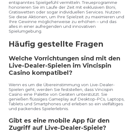
entspanntes Spielgefühl vermitteln. Treueprogramme
honorieren Sie im Laufe der Zeit mit exklusiven Boni,
Gratiswetten oder sogar individuellen Services. Nutzen
Sie diese Aktionen, um Ihre Spielzeit zu maximieren und
Ihre Gewinne möglicherweise zu erhöhen – und das
alles in einer aufregenden und innovativen
Spielumgebung.
Häufig gestellte Fragen
Welche Vorrichtungen sind mit den
Live-Dealer-Spielen im Vincispin
Casino kompatibel?
Wenn es um die Übereinstimmung von Live-Dealer-
Spielen geht, werden Sie feststellen, dass Vincispin
Casino eine Palette von Geräten unterstützt. Sie
genießen flüssiges Gameplay auf Desktop-PCs, Laptops,
Tablets und Smartphones und erleben so ein vielfältiges
und packendes Spielerlebnis.
Gibt es eine mobile App für den
Zugriff auf Live-Dealer-Spiele?