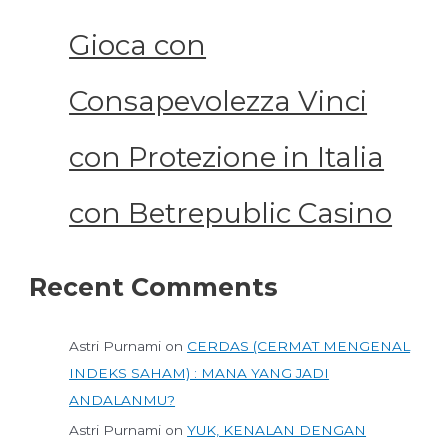
Gioca con
Consapevolezza Vinci
con Protezione in Italia
con Betrepublic Casino
Recent Comments
Astri Purnami
on
CERDAS (CERMAT MENGENAL
INDEKS SAHAM) : MANA YANG JADI
ANDALANMU?
Astri Purnami
on
YUK, KENALAN DENGAN