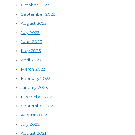
October 2023
September 2023
August 2023
July 2023
June 2023
May 2023
April 2023
March 2023
February 2023
January 2023
December 2022
September 2022
August 2022
July 2022
August 2021