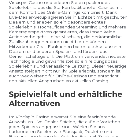
Vincispin Casino und erleben Sie ein packendes
Spielerlebnis, das die Stärken traditioneller Casinos mit
dem Komfort des Online-Gamings kombiniert. Dank
Live-Dealer-Setup agieren Sie in Echtzeit mit geschulten
Dealern und erleben so ein besonders echtes
Spielerlebnis. Hochauflösendes Streaming und mehrere
Kameraperspektiven garantieren, dass Ihnen keine
Action vorbeigeht – eine Mischung, die herkömmliche
Zufallszahlengeneratoren nicht bieten können.
Mitwirkende Chat-Funktionen bieten die Austausch mit
Dealern und anderen Spielern und fördern das
Gemeinschaftsgefühl. Die Plattform verwendet neueste
Technologie und gewährleistet so ein reibungsloses
Spielerlebnis und verlässliche Leistung. Dieser neuartige
Ansatz steigert nicht nur Ihr Spielerlebnis, sondern ist
auch wegweisend für Online-Casinos und entspricht
den aktuellen Ansprüchen an aktuelles Gaming.
Spielvielfalt und erhältliche
Alternativen
Im Vincispin Casino erwartet Sie eine faszinierende
Auswahl an Live-Dealer-Spielen, die auf die Vorlieben
jedes Spielers angepasst sind. Wählen Sie aus
traditionellen Spielen wie Blackjack, Roulette und
Baccarat, bei denen der Kick des Echtzeit-Spiels das