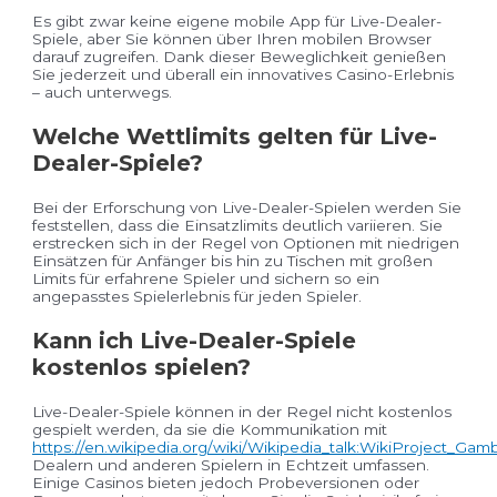
Es gibt zwar keine eigene mobile App für Live-Dealer-
Spiele, aber Sie können über Ihren mobilen Browser
darauf zugreifen. Dank dieser Beweglichkeit genießen
Sie jederzeit und überall ein innovatives Casino-Erlebnis
– auch unterwegs.
Welche Wettlimits gelten für Live-
Dealer-Spiele?
Bei der Erforschung von Live-Dealer-Spielen werden Sie
feststellen, dass die Einsatzlimits deutlich variieren. Sie
erstrecken sich in der Regel von Optionen mit niedrigen
Einsätzen für Anfänger bis hin zu Tischen mit großen
Limits für erfahrene Spieler und sichern so ein
angepasstes Spielerlebnis für jeden Spieler.
Kann ich Live-Dealer-Spiele
kostenlos spielen?
Live-Dealer-Spiele können in der Regel nicht kostenlos
gespielt werden, da sie die Kommunikation mit
https://en.wikipedia.org/wiki/Wikipedia_talk:WikiProject_Gamb
Dealern und anderen Spielern in Echtzeit umfassen.
Einige Casinos bieten jedoch Probeversionen oder