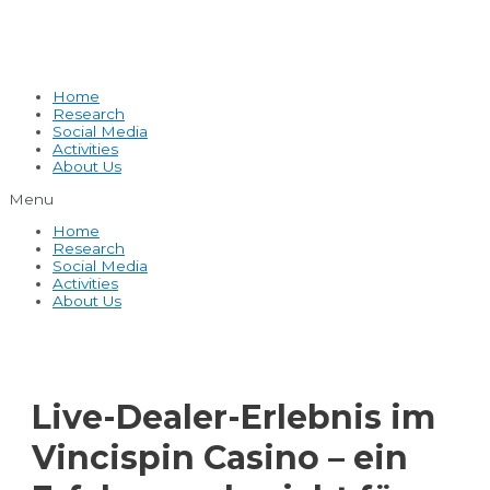
Home
Research
Social Media
Activities
About Us
Menu
Home
Research
Social Media
Activities
About Us
Live-Dealer-Erlebnis im
Vincispin Casino – ein