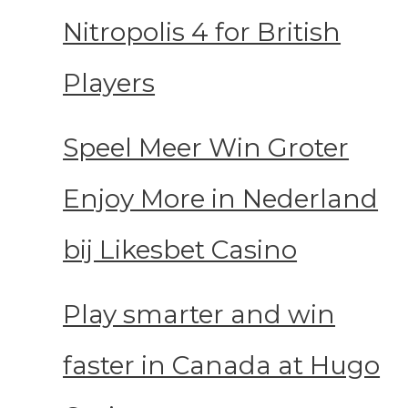
Nitropolis 4 for British
Players
Speel Meer Win Groter
Enjoy More in Nederland
bij Likesbet Casino
Play smarter and win
faster in Canada at Hugo