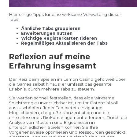
Hier einige Tipps für eine wirksame Verwaltung dieser
Tabs:
Ähnliche Tabs gruppieren
Erweiterungen nutzen
Wichtige Registerkarten fixieren
Regelmäßiges Aktualisieren der Tabs
Reflexion auf meine
Erfahrung insgesamt
Der Reiz beim Spielen im Lemon Casino geht weit über
die Games selbst hinaus; er umfasst das gesamte
Erlebnis, durch mehrere Tabs zu steuern.
Sie werden schnell feststellen, dass eine wirksame
Spielstrategie unverzichtbar ist, um Ihr Potenzial voll
auszuschöpfen. Jeder Tab bietet einzigartige
Möglichkeiten, die große Konzentration und ein
entschlossenes Risikomanagement erfordern. Durch die
Analyse von Mustern und Ergebnissen in
unterschiedlichen Spielen können Sie Ihre
Vorgehensweise optimieren und Ressourcen geschickt