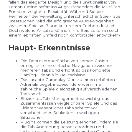
fallen das elegante Design und die Funktionalität von
Lemon Casino sofort ins Auge. Besonders die Multi-Tab-
Funktion zeigt ihre Flexibilität. Während Sie die
Feinheiten der Verwaltung unterschiedlicher Spiel-Tabs
untersuchen, wird die erfolgreiche Ausgewogenheit
zwischen Spielspaß und kulturellem Erleben deutlich.
Doch welche Ansätze können Ihre Spielzeiten in solch
einem lebhaften Umfeld noch komfortabler entwickeln?
Haupt- Erkenntnisse
Die Benutzeroberfläche von Lemon Casino
ermöglicht eine einfache Navigation zwischen
mehreren Tabs und erhöht so das komplette
Gaming-Erlebnis in Deutschland.
Das rasante Gameplay führt zu einen erhöhten
Adrenalinpegel, insbesondere wenn man
zahlreiche Spiele gleichzeitig auf verschiedenen
Tabs spielt.
Effizientes Tab-Management ist wichtig; das
Zusammenfassen vergleichbarer Spiele und das
Fixieren wesentlicher Tabs schützt vor
versehentliches Schließen in wichtigen
Situationen.
Plugins können die Leistung erhöhen, indem sie
die Tab-Anordnung besser anordnen und
festhalten, was zu einem optimierten Gaming-