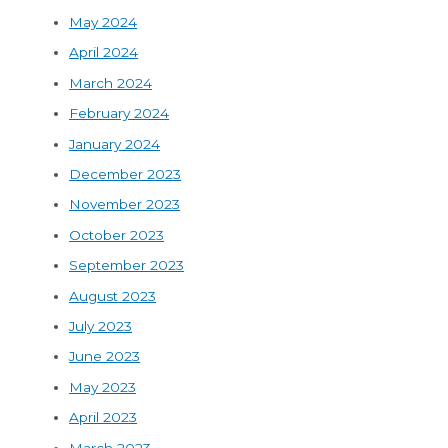
May 2024
April 2024
March 2024
February 2024
January 2024
December 2023
November 2023
October 2023
September 2023
August 2023
July 2023
June 2023
May 2023
April 2023
March 2023