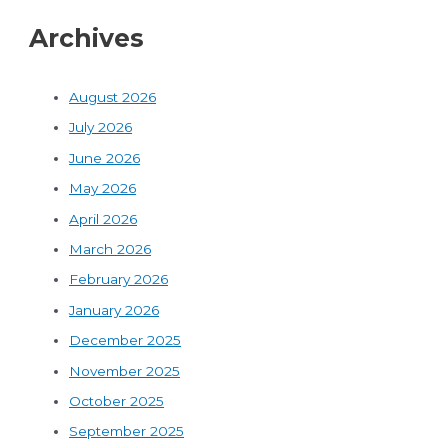
Archives
August 2026
July 2026
June 2026
May 2026
April 2026
March 2026
February 2026
January 2026
December 2025
November 2025
October 2025
September 2025