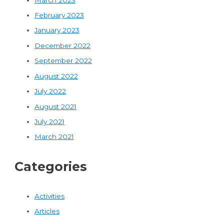
February 2023
January 2023
December 2022
September 2022
August 2022
July 2022
August 2021
July 2021
March 2021
Categories
Activities
Articles