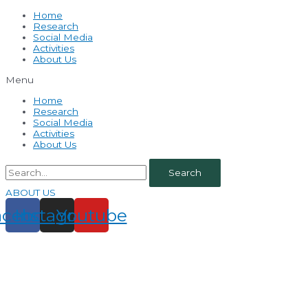
Home
Research
Social Media
Activities
About Us
Menu
Home
Research
Social Media
Activities
About Us
Search
ABOUT US
acebook
Instagram
Youtube