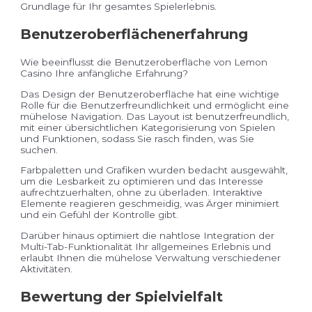
Grundlage für Ihr gesamtes Spielerlebnis.
Benutzeroberflächenerfahrung
Wie beeinflusst die Benutzeroberfläche von Lemon
Casino Ihre anfängliche Erfahrung?
Das Design der Benutzeroberfläche hat eine wichtige
Rolle für die Benutzerfreundlichkeit und ermöglicht eine
mühelose Navigation. Das Layout ist benutzerfreundlich,
mit einer übersichtlichen Kategorisierung von Spielen
und Funktionen, sodass Sie rasch finden, was Sie
suchen.
Farbpaletten und Grafiken wurden bedacht ausgewählt,
um die Lesbarkeit zu optimieren und das Interesse
aufrechtzuerhalten, ohne zu überladen. Interaktive
Elemente reagieren geschmeidig, was Ärger minimiert
und ein Gefühl der Kontrolle gibt.
Darüber hinaus optimiert die nahtlose Integration der
Multi-Tab-Funktionalität Ihr allgemeines Erlebnis und
erlaubt Ihnen die mühelose Verwaltung verschiedener
Aktivitäten.
Bewertung der Spielvielfalt