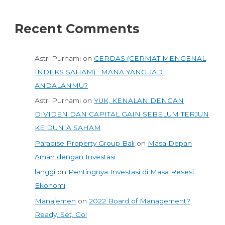
Recent Comments
Astri Purnami
on
CERDAS (CERMAT MENGENAL
INDEKS SAHAM) : MANA YANG JADI
ANDALANMU?
Astri Purnami
on
YUK, KENALAN DENGAN
DIVIDEN DAN CAPITAL GAIN SEBELUM TERJUN
KE DUNIA SAHAM
Paradise Property Group Bali
on
Masa Depan
Aman dengan Investasi
langgi
on
Pentingnya Investasi di Masa Resesi
Ekonomi
Manajemen
on
2022 Board of Management?
Ready, Set, Go!