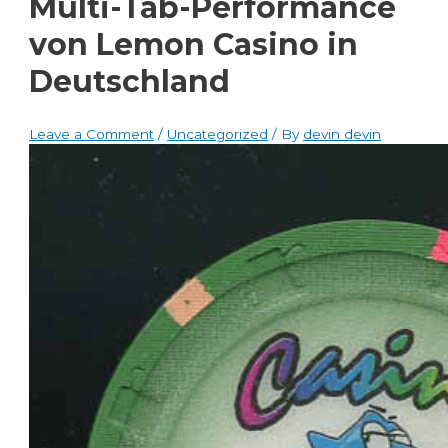
Multi-Tab-Performance
von Lemon Casino in
Deutschland
Leave a Comment
/
Uncategorized
/ By
devin devin