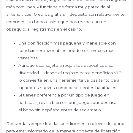
más comunes, y funciona de forma muy parecida al
anterior. Los 10 euros gratis sin depósito son relativamente
comunes. Un bono casino que nos recibe con un
obsequio, al registrarnos en el casino.
Una bonificación más pequeña y manejable con
condiciones razonables puede ser a veces más
ventajosa.
Aunque está sujeto a requisitos específicos, su
diversidad —desde el registro hasta beneficios VIP—
lo convierte en una herramienta valiosa tanto para
jugadores nuevos como para clientes habituales.
Si tienes preferencia por un tipo de juego en
particular, revisa bien en qué juegos puedes usar
el bono sin depósito antes de reclamarlo.
Recuerda siempre leer las condiciones o rollover del bono
para estar informado de la manera correcta de liberación