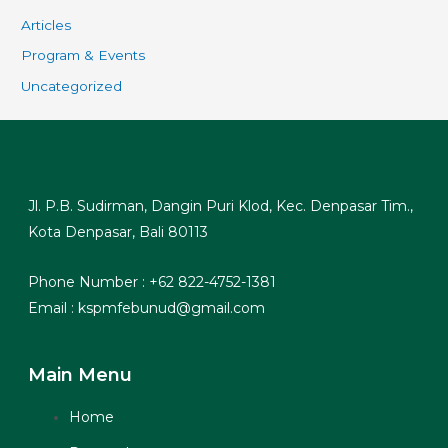
Articles
Program & Events
Uncategorized
Jl. P.B. Sudirman, Dangin Puri Klod, Kec. Denpasar Tim.,
Kota Denpasar, Bali 80113
Phone Number : +62 822-4752-1381
Email : kspmfebunud@gmail.com
Main Menu
Home