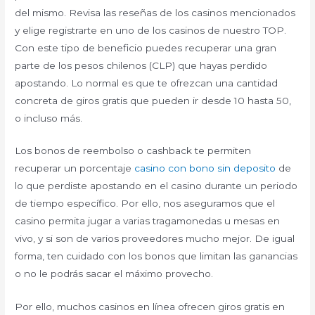
del mismo. Revisa las reseñas de los casinos mencionados
y elige registrarte en uno de los casinos de nuestro TOP.
Con este tipo de beneficio puedes recuperar una gran
parte de los pesos chilenos (CLP) que hayas perdido
apostando. Lo normal es que te ofrezcan una cantidad
concreta de giros gratis que pueden ir desde 10 hasta 50,
o incluso más.
Los bonos de reembolso o cashback te permiten
recuperar un porcentaje
casino con bono sin deposito
de
lo que perdiste apostando en el casino durante un periodo
de tiempo específico. Por ello, nos aseguramos que el
casino permita jugar a varias tragamonedas u mesas en
vivo, y si son de varios proveedores mucho mejor. De igual
forma, ten cuidado con los bonos que limitan las ganancias
o no le podrás sacar el máximo provecho.
Por ello, muchos casinos en línea ofrecen giros gratis en