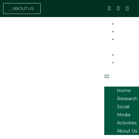
ABOUT US
Home
Research
Social
Media
Activities
About Us
Home
Research
Social
Media
Activities
About Us