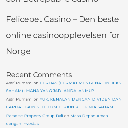
Felicebet Casino – Den beste
online casinoopplevelsen for
Norge
Recent Comments
Astri Purnami
on
CERDAS (CERMAT MENGENAL INDEKS
SAHAM) : MANA YANG JADI ANDALANMU?
Astri Purnami
on
YUK, KENALAN DENGAN DIVIDEN DAN
CAPITAL GAIN SEBELUM TERJUN KE DUNIA SAHAM
Paradise Property Group Bali
on
Masa Depan Aman
dengan Investasi