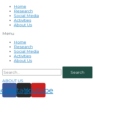
Home
Research
Social Media
Activities
About Us
Menu
Home
Research
Social Media
Activities
About Us
Search
ABOUT US
acebook
Instagram
Youtube