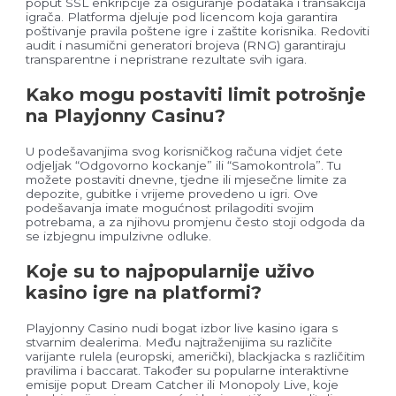
poput SSL enkripcije za osiguranje podataka i transakcija
igrača. Platforma djeluje pod licencom koja garantira
poštivanje pravila poštene igre i zaštite korisnika. Redoviti
audit i nasumični generatori brojeva (RNG) garantiraju
transparentne i nepristrane rezultate svih igara.
Kako mogu postaviti limit potrošnje
na Playjonny Casinu?
U podešavanjima svog korisničkog računa vidjet ćete
odjeljak “Odgovorno kockanje” ili “Samokontrola”. Tu
možete postaviti dnevne, tjedne ili mjesečne limite za
depozite, gubitke i vrijeme provedeno u igri. Ove
podešavanja imate mogućnost prilagoditi svojim
potrebama, a za njihovu promjenu često stoji odgoda da
se izbjegnu impulzivne odluke.
Koje su to najpopularnije uživo
kasino igre na platformi?
Playjonny Casino nudi bogat izbor live kasino igara s
stvarnim dealerima. Među najtraženijima su različite
varijante rulela (europski, američki), blackjacka s različitim
pravilima i baccarat. Također su popularne interaktivne
emisije poput Dream Catcher ili Monopoly Live, koje