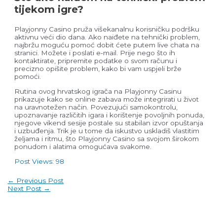
tijekom igre?
Playjonny Casino pruža višekanalnu korisničku podršku
aktivnu veći dio dana. Ako naiđete na tehnički problem,
najbržu moguću pomoć dobit ćete putem live chata na
stranici. Možete i poslati e-mail. Prije nego što ih
kontaktirate, pripremite podatke o svom računu i
precizno opišite problem, kako bi vam uspjeli brže
pomoći.
Rutina ovog hrvatskog igrača na Playjonny Casinu
prikazuje kako se online zabava može integrirati u život
na uravnotežen način. Povezujući samokontrolu,
upoznavanje različitih igara i korištenje povoljnih ponuda,
njegove vikend sesije postale su stabilan izvor opuštanja
i uzbuđenja. Trik je u tome da iskustvo uskladiš vlastitim
željama i ritmu, što Playjonny Casino sa svojom širokom
ponudom i alatima omogućava svakome.
Post Views:
98
Post
←
Previous Post
navigation
Next Post
→