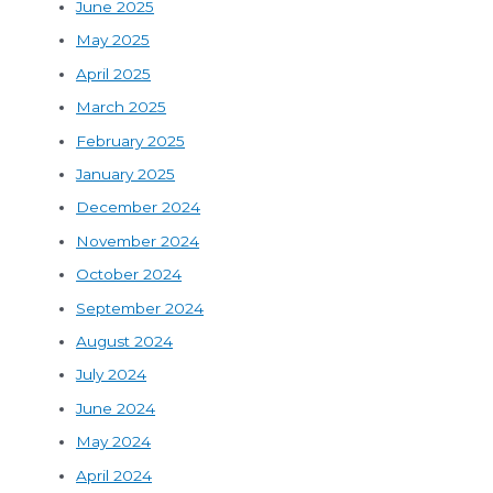
June 2025
May 2025
April 2025
March 2025
February 2025
January 2025
December 2024
November 2024
October 2024
September 2024
August 2024
July 2024
June 2024
May 2024
April 2024