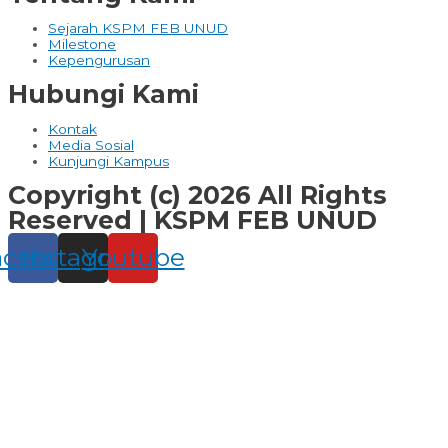
Sejarah KSPM FEB UNUD
Milestone
Kepengurusan
Hubungi Kami
Kontak
Media Sosial
Kunjungi Kampus
Copyright (c) 2026 All Rights
Reserved | KSPM FEB UNUD
acebook
Instagram
Youtube