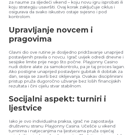
za naume za sljedeći vikend – koju novu igru isprobati ili
koju strategiju usavršiti. Ovaj korak zaključuje ciklus i
osigurava da svako iskustvo ostaje svjesno i pod
kontrolom.
Upravljanje novcem i
pragovima
Glavni dio ove rutine je dosljedno pridržavanje unaprijed
postavljenih pravila o novcu. Igrač uvijek odredi dnevne i
sesijske limite prije nego što počne. Playjonny Casino
nudi dobre alate za samokontrolu, pa je taj proces lagan.
Ako postigne unaprijed postavljeni gubitak ili dobitak za
dan, sesija se završi bez oklijevanja. Ovakav disciplinirani
pristup pruža dugoročno uživanje bez loših financijskih
rezultata i čini cijelu stvar stabilnom.
Socijalni aspekt: turniri i
ljestvice
Iako je ovo individualna praksa, igrač ne zapostavlja
društvenu stranu Playjonny Casina. Učešće u vikend
turnirima i natjecanjima na ljestvicama pruža osjećaj