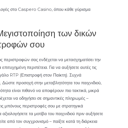
ιλογές στο Caspero Casino, όπου κάθε γύρισμα
 Μεγιστοποίηση των δικών
τροφών σου
 περιστροφών σας ενδέχεται να μετασχηματίσει την
επιτυχημένη περιπέτεια. Για να αυξήσετε αυτές τις
μεγάλο RTP (Επιστροφή στον Παίκτη). Συχνά
 Δώστε προσοχή στην μεταβλητότητα του παιχνιδιού,
τητα είναι πιθανό να αποφέρουν πιο τακτικά, μικρά
έχεται να οδηγήσει σε σημαντικές πληρωμές –
τις μπόνους περιστροφές σου με στρατηγικά
α αξιολογήσετε τα μοτίβα του παιχνιδιού πριν αυξήσετε
ίτε από τον συγχρονισμό – παίξτε κατά τη διάρκεια