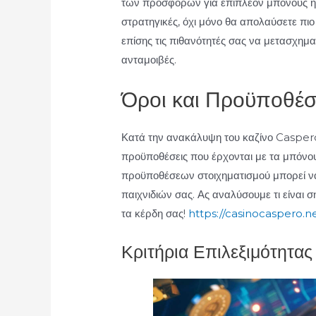
των προσφορών για επιπλέον μπόνους ή 
στρατηγικές, όχι μόνο θα απολαύσετε πι
επίσης τις πιθανότητές σας να μετασχημα
ανταμοιβές.
Όροι και Προϋποθέσ
Κατά την ανακάλυψη του καζίνο Caspero 
προϋποθέσεις που έρχονται με τα μπόνου
προϋποθέσεων στοιχηματισμού μπορεί να 
παιχνιδιών σας. Ας αναλύσουμε τι είναι σ
τα κέρδη σας!
https://casinocaspero.ne
Κριτήρια Επιλεξιμότητα