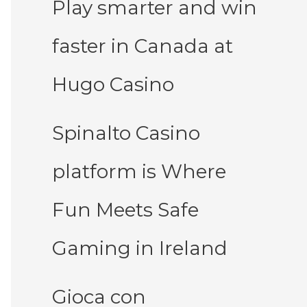
Play smarter and win
faster in Canada at
Hugo Casino
Spinalto Casino
platform is Where
Fun Meets Safe
Gaming in Ireland
Gioca con