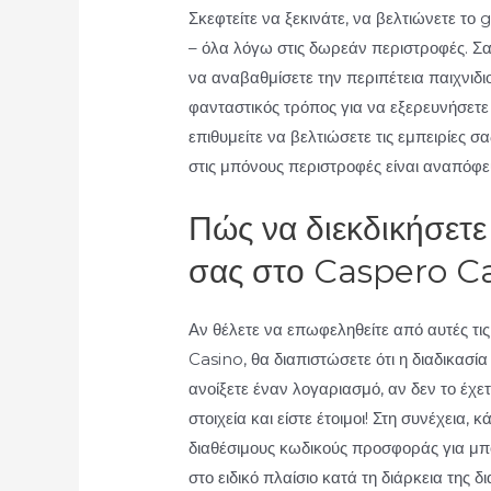
Σκεφτείτε να ξεκινάτε, να βελτιώνετε τ
– όλα λόγω στις δωρεάν περιστροφές. Σα
να αναβαθμίσετε την περιπέτεια παιχνιδι
φανταστικός τρόπος για να εξερευνήσετε 
επιθυμείτε να βελτιώσετε τις εμπειρίες σ
στις μπόνους περιστροφές είναι αναπόφε
Πώς να διεκδικήσετε
σας στο Caspero C
Αν θέλετε να επωφεληθείτε από αυτές τ
Casino, θα διαπιστώσετε ότι η διαδικασία
ανοίξετε έναν λογαριασμό, αν δεν το έχ
στοιχεία και είστε έτοιμοι! Στη συνέχεια,
διαθέσιμους κωδικούς προσφοράς για μπ
στο ειδικό πλαίσιο κατά τη διάρκεια της 