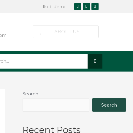
Ikuti Kami
ABOUT US
com
Search
Search
Recent Posts