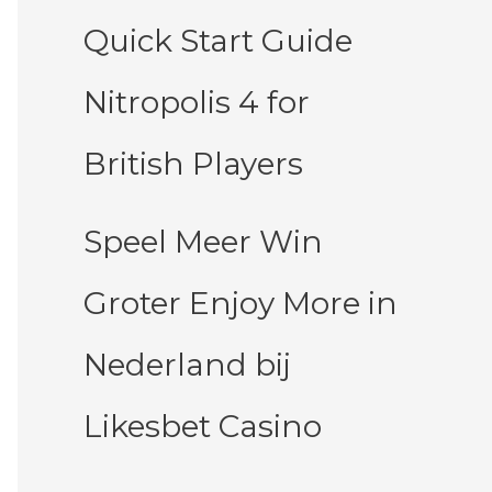
Quick Start Guide
Nitropolis 4 for
British Players
Speel Meer Win
Groter Enjoy More in
Nederland bij
Likesbet Casino