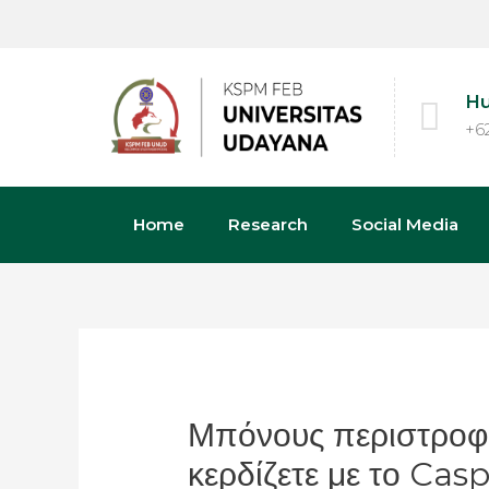
Hu
+6
Home
Research
Social Media
Μπόνους περιστροφές
κερδίζετε με το Cas