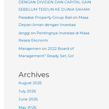
DENGAN DIVIDEN DAN CAPITAL GAIN
SEBELUM TERJUN KE DUNIA SAHAM
Paradise Property Group Bali
on
Masa
Depan Aman dengan Investasi
langgi
on
Pentingnya Investasi di Masa
Resesi Ekonomi
Manajemen
on
2022 Board of
Management? Ready, Set, Go!
Archives
August 2026
July 2026
June 2026
May 2026