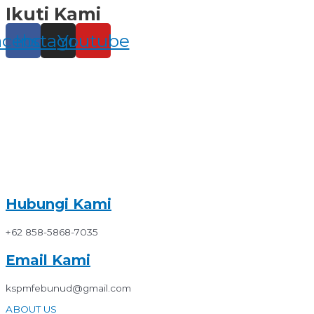
Ikuti Kami
Skip
to
content
acebook
Instagram
Youtube
Hubungi Kami
+62 858-5868-7035
Email Kami
kspmfebunud@gmail.com
ABOUT US