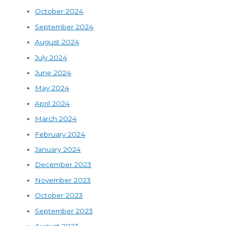
October 2024
September 2024
August 2024
July 2024
June 2024
May 2024
April 2024
March 2024
February 2024
January 2024
December 2023
November 2023
October 2023
September 2023
August 2023