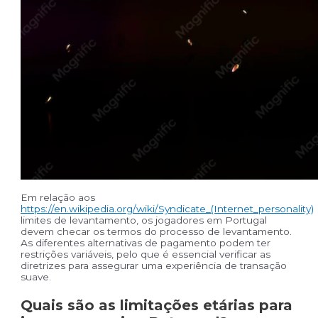
Em relação aos
https://en.wikipedia.org/wiki/Syndicate_(Internet_personality)
limites de levantamento, os jogadores em Portugal
devem checar os termos do processo de levantamento.
As diferentes alternativas de pagamento podem ter
restrições variáveis, pelo que é essencial verificar as
diretrizes para assegurar uma experiência de transação
suave.
Quais são as limitações etárias para