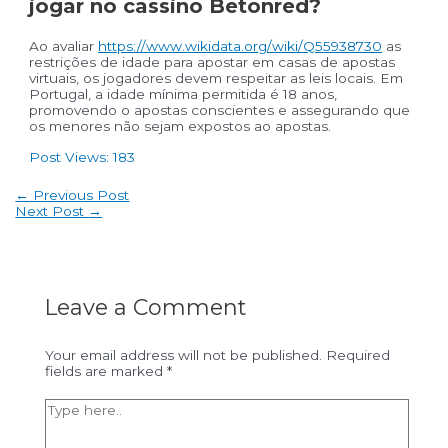
jogar no cassino Betonred?
Ao avaliar
https://www.wikidata.org/wiki/Q55938730
as
restrições de idade para apostar em casas de apostas
virtuais, os jogadores devem respeitar as leis locais. Em
Portugal, a idade mínima permitida é 18 anos,
promovendo o apostas conscientes e assegurando que
os menores não sejam expostos ao apostas.
Post Views:
183
Post
←
Previous Post
navigation
Next Post
→
Leave a Comment
Your email address will not be published.
Required
fields are marked
*
Type
here..