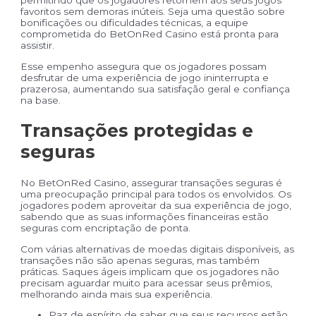
favoritos sem demoras inúteis. Seja uma questão sobre
bonificações ou dificuldades técnicas, a equipe
comprometida do BetOnRed Casino está pronta para
assistir.
Esse empenho assegura que os jogadores possam
desfrutar de uma experiência de jogo ininterrupta e
prazerosa, aumentando sua satisfação geral e confiança
na base.
Transações protegidas e
seguras
No BetOnRed Casino, assegurar transações seguras é
uma preocupação principal para todos os envolvidos. Os
jogadores podem aproveitar da sua experiência de jogo,
sabendo que as suas informações financeiras estão
seguras com encriptação de ponta.
Com várias alternativas de moedas digitais disponíveis, as
transações não são apenas seguras, mas também
práticas. Saques ágeis implicam que os jogadores não
precisam aguardar muito para acessar seus prêmios,
melhorando ainda mais sua experiência.
Paz de espírito de saber que seus recursos estão