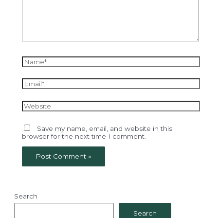
Name*
Email*
Website
Save my name, email, and website in this
browser for the next time I comment.
Search
Search