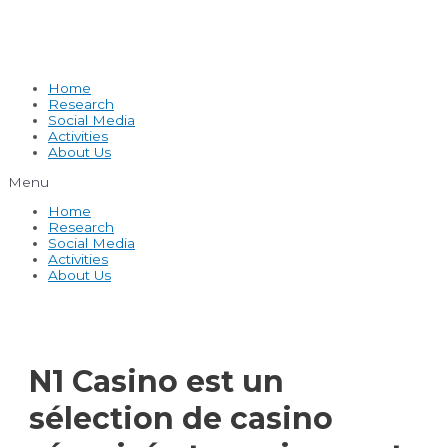
Home
Research
Social Media
Activities
About Us
Menu
Home
Research
Social Media
Activities
About Us
N1 Casino est un
sélection de casino