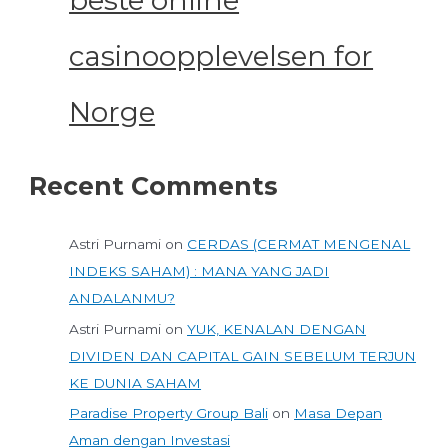
casinoopplevelsen for
Norge
Recent Comments
Astri Purnami
on
CERDAS (CERMAT MENGENAL
INDEKS SAHAM) : MANA YANG JADI
ANDALANMU?
Astri Purnami
on
YUK, KENALAN DENGAN
DIVIDEN DAN CAPITAL GAIN SEBELUM TERJUN
KE DUNIA SAHAM
Paradise Property Group Bali
on
Masa Depan
Aman dengan Investasi