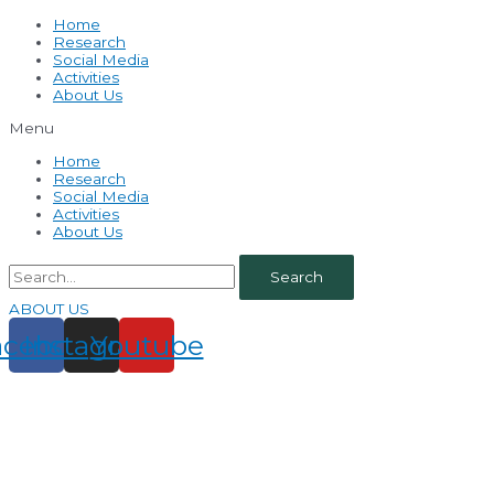
Home
Research
Social Media
Activities
About Us
Menu
Home
Research
Social Media
Activities
About Us
Search
ABOUT US
acebook
Instagram
Youtube