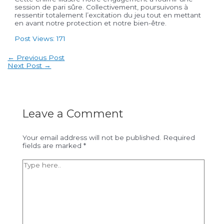
session de pari sûre. Collectivement, poursuivons à
ressentir totalement l’excitation du jeu tout en mettant
en avant notre protection et notre bien-être.
Post Views:
171
Post
←
Previous Post
navigation
Next Post
→
Leave a Comment
Your email address will not be published.
Required
fields are marked
*
Type
here..