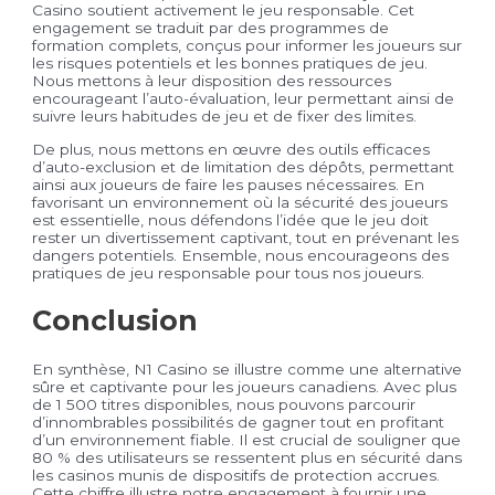
Casino soutient activement le jeu responsable. Cet
engagement se traduit par des programmes de
formation complets, conçus pour informer les joueurs sur
les risques potentiels et les bonnes pratiques de jeu.
Nous mettons à leur disposition des ressources
encourageant l’auto-évaluation, leur permettant ainsi de
suivre leurs habitudes de jeu et de fixer des limites.
De plus, nous mettons en œuvre des outils efficaces
d’auto-exclusion et de limitation des dépôts, permettant
ainsi aux joueurs de faire les pauses nécessaires. En
favorisant un environnement où la sécurité des joueurs
est essentielle, nous défendons l’idée que le jeu doit
rester un divertissement captivant, tout en prévenant les
dangers potentiels. Ensemble, nous encourageons des
pratiques de jeu responsable pour tous nos joueurs.
Conclusion
En synthèse, N1 Casino se illustre comme une alternative
sûre et captivante pour les joueurs canadiens. Avec plus
de 1 500 titres disponibles, nous pouvons parcourir
d’innombrables possibilités de gagner tout en profitant
d’un environnement fiable. Il est crucial de souligner que
80 % des utilisateurs se ressentent plus en sécurité dans
les casinos munis de dispositifs de protection accrues.
Cette chiffre illustre notre engagement à fournir une