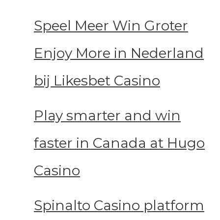
Speel Meer Win Groter
Enjoy More in Nederland
bij Likesbet Casino
Play smarter and win
faster in Canada at Hugo
Casino
Spinalto Casino platform