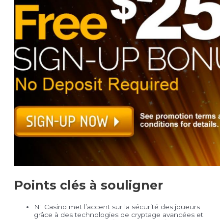
Points clés à souligner
N1 Casino met l’accent sur la sécurité des joueurs
grâce à des technologies de cryptage avancées et