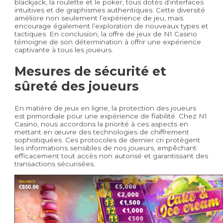
blackjack, la roulette et le poker, tous dotés d’interfaces
intuitives et de graphismes authentiques. Cette diversité
améliore non seulement l’expérience de jeu, mais
encourage également l’exploration de nouveaux types et
tactiques. En conclusion, la offre de jeux de N1 Casino
témoigne de son détermination à offrir une expérience
captivante à tous les joueurs.
Mesures de sécurité et
sûreté des joueurs
En matière de jeux en ligne, la protection des joueurs
est primordiale pour une expérience de fiabilité. Chez N1
Casino, nous accordons la priorité à ces aspects en
mettant en œuvre des technologies de chiffrement
sophistiquées. Ces protocoles de dernier cri protègent
les informations sensibles de nos joueurs, empêchant
efficacement tout accès non autorisé et garantissant des
transactions sécurisées.