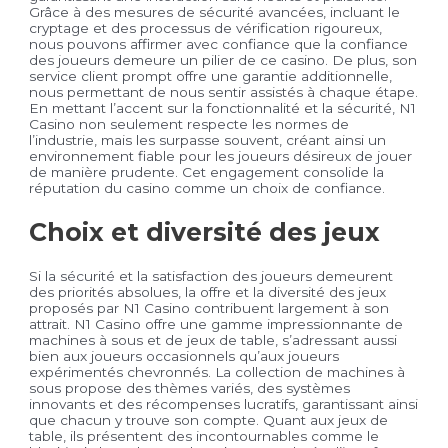
Grâce à des mesures de sécurité avancées, incluant le
cryptage et des processus de vérification rigoureux,
nous pouvons affirmer avec confiance que la confiance
des joueurs demeure un pilier de ce casino. De plus, son
service client prompt offre une garantie additionnelle,
nous permettant de nous sentir assistés à chaque étape.
En mettant l’accent sur la fonctionnalité et la sécurité, N1
Casino non seulement respecte les normes de
l’industrie, mais les surpasse souvent, créant ainsi un
environnement fiable pour les joueurs désireux de jouer
de manière prudente. Cet engagement consolide la
réputation du casino comme un choix de confiance.
Choix et diversité des jeux
Si la sécurité et la satisfaction des joueurs demeurent
des priorités absolues, la offre et la diversité des jeux
proposés par N1 Casino contribuent largement à son
attrait. N1 Casino offre une gamme impressionnante de
machines à sous et de jeux de table, s’adressant aussi
bien aux joueurs occasionnels qu’aux joueurs
expérimentés chevronnés. La collection de machines à
sous propose des thèmes variés, des systèmes
innovants et des récompenses lucratifs, garantissant ainsi
que chacun y trouve son compte. Quant aux jeux de
table, ils présentent des incontournables comme le