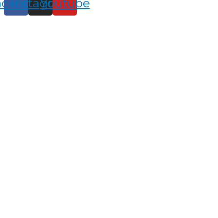
acebook
Instagram
Youtube