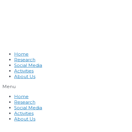
Home
Research
Social Media
Activities
About Us
Menu
Home
Research
Social Media
Activities
About Us