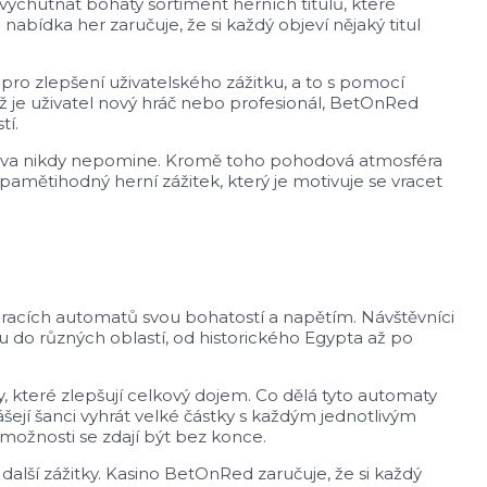
ychutnat bohatý sortiment herních titulů, které
abídka her zaručuje, že si každý objeví nějaký titul
 pro zlepšení uživatelského zážitku, a to s pomocí
 už je uživatel nový hráč nebo profesionál, BetOnRed
tí.
zábava nikdy nepomine. Kromě toho pohodová atmosféra
e pamětihodný herní zážitek, který je motivuje se vracet
acích automatů svou bohatostí a napětím. Návštěvníci
 do různých oblastí, od historického Egypta až po
, které zlepšují celkový dojem. Co dělá tyto automaty
nášejí šanci vyhrát velké částky s každým jednotlivým
 možnosti se zdají být bez konce.
další zážitky. Kasino BetOnRed zaručuje, že si každý