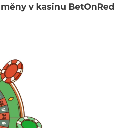
odměny v kasinu BetOnRed