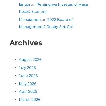
langgi
on
Pentingnya Investasi di Masa
Resesi Ekonomi
Manajemen
on
2022 Board of
Management? Ready, Set, Go!
Archives
August 2026
July 2026
June 2026
May 2026
April 2026
March 2026