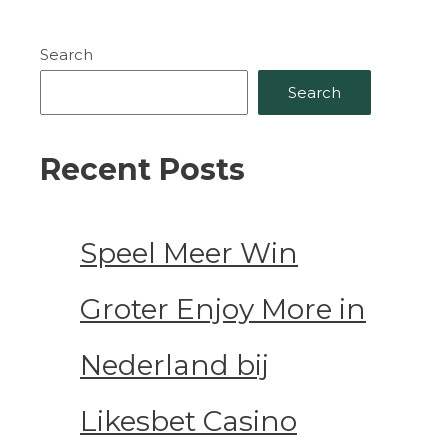
Search
Search
Recent Posts
Speel Meer Win
Groter Enjoy More in
Nederland bij
Likesbet Casino