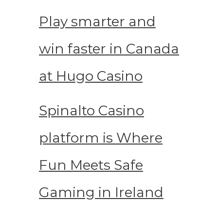
Play smarter and
win faster in Canada
at Hugo Casino
Spinalto Casino
platform is Where
Fun Meets Safe
Gaming in Ireland