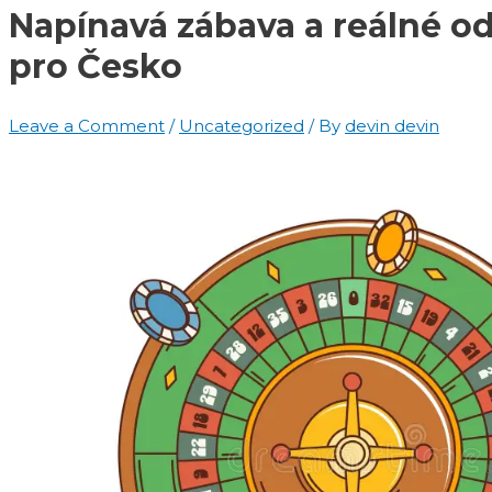
Napínavá zábava a reálné 
pro Česko
Leave a Comment
/
Uncategorized
/ By
devin devin