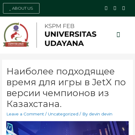
ABOUT US
Social Media
Наиболее подходящее
время для игры в JetX по
версии чемпионов из
Казахстана.
Leave a Comment
/
Uncategorized
/ By
devin devin