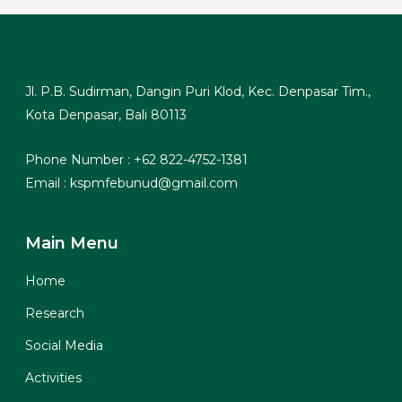
Jl. P.B. Sudirman, Dangin Puri Klod, Kec. Denpasar Tim.,
Kota Denpasar, Bali 80113
Phone Number : +62 822-4752-1381
Email : kspmfebunud@gmail.com
Main Menu
Home
Research
Social Media
Activities