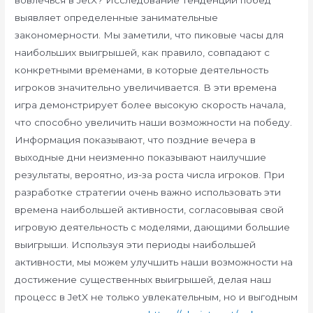
вовлечься в JetX? Исследование тенденций побед
выявляет определенные занимательные
закономерности. Мы заметили, что пиковые часы для
наибольших выигрышей, как правило, совпадают с
конкретными временами, в которые деятельность
игроков значительно увеличивается. В эти времена
игра демонстрирует более высокую скорость начала,
что способно увеличить наши возможности на победу.
Информация показывают, что поздние вечера в
выходные дни неизменно показывают наилучшие
результаты, вероятно, из-за роста числа игроков. При
разработке стратегии очень важно использовать эти
времена наибольшей активности, согласовывая свой
игровую деятельность с моделями, дающими большие
выигрыши. Используя эти периоды наибольшей
активности, мы можем улучшить наши возможности на
достижение существенных выигрышей, делая наш
процесс в JetX не только увлекательным, но и выгодным