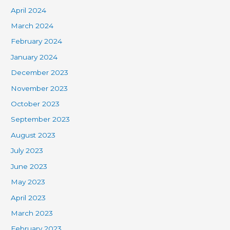
April 2024
March 2024
February 2024
January 2024
December 2023
November 2023
October 2023
September 2023
August 2023
July 2023
June 2023
May 2023
April 2023
March 2023
February 2023