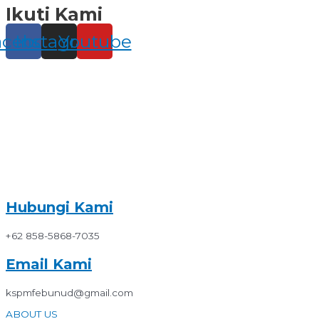
Ikuti Kami
Skip
to
content
acebook
Instagram
Youtube
Hubungi Kami
+62 858-5868-7035
Email Kami
kspmfebunud@gmail.com
ABOUT US