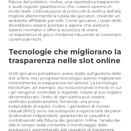
fiducia del pubblico. Inoltre, una reportistica trasparente
e audit regolari garantiscono che i casinò operino in
modo leale. L’introduzione di protocolli di verifica dell’età
migliora ulteriormente la tutela dei giocatori, creando un
ambiente affidabile per tutti. Come giocatori, i vostri diritti
dovrebbero essere prioritari e sapere che esistono
sistemi normativi vi offre la sicurezza di vivere
un’esperienza di gioco moderna riducendo al contempo
i potenziali rischi.
Tecnologie che migliorano la
trasparenza nelle slot online
Molti giocatori potrebbero avere dubbi sull’giustizia delle
slot online, ma i progressi tecnologici stanno migliorando
notevolmente la trasparenza nel settore. La tecnologia
blockchain, ad esempio, sta rivoluzionando il modo in cui
i giri vengono controllati e registrati. Grazie al suo registro
decentralizzato, l’esito di ogni partita può essere
verificato pubblicamente, fornendo una prova
indiscutibile di equità. Inoltre, i generatori di numeri
casuali (RNG) sono ora sottoposti a rigorosi test da parte
di laboratori indipendenti, garantendo la casualità e
contribuendo alla fiducia dei giocatori. Infine, l’analisi dei
dati in tempo reale consente il monitoraggio delle
prestazioni, permettendo agli operatori di mantenere