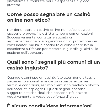
piattaforme autorizzate per un’esperienza di gioco
protetta.
Come posso segnalare un casinò
online non etico?
Per denunciare un casinò online non etico, dovresti
raccogliere prove, inclusi istantanee e comunicazioni.
Successivamente, contatta le autorità di
regolamentazione o le organizzazioni di protezione dei
consumatori. Valuta la possibilità di condividere la tua
esperienza sui forum per mettere in guardia gli altri sulle
pratiche dell’operatore.
Quali sono i segnali più comuni di un
casinò ingiusto?
Quando esaminate un casinò, fate attenzione a tassi di
pagamento anomali, mancanza di trasparenza nei
termini e condizioni, servizio clienti non reattivo o blocchi
dell’account inspiegabili. Questi segnali possono
suggerire pratiche sleali che possono influenzare
negativamente la vostra esperienza di gioco.
È sicuro condividere informazioni