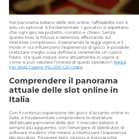
Nel panorama italiano delle slot online, l’affidabilità non è
solo un optional; è fondamentale. I giocatori si aspettano
che ogni giro sia protetto, corretto e chiaro. Senza
queste basi, la fiducia si deteriora, affectando sul
interesse complessivo. Esaminando le leggi vigenti e il
modo in cui influenzano l’esperienza di gioco, è possibile
realizzare meglio cosa definisce veramente un casinò
fidato. Ma quali misure sono attualmente in vigore e
come si può valutare l’onestà di questi operatori?
Need
For Slots Casinò Più 200 Giri Gratis
Comprendere il panorama
attuale delle slot online in
Italia
Con il continuo espansione del gioco d’azzardo online in
Italia, è fondamentale comprendere le sfumature
dell’attuale panorama delle slot. Il mercato italiano è
sempre più agguerrito, con l’emergere di distributori di
software moderni che mirano a ottimizzare l’esperienza
dei giocatori. Troverete temi, opzioni e meccaniche