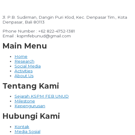
Jl. P.B. Sudirman, Dangin Puri Klod, Kec. Denpasar Tim., Kota
Denpasar, Bali 80113
Phone Number : +62 822-4752-1381
Email : kspmfebunud@gmail.com
Main Menu
Home
Research
Social Media
Activities
About Us
Tentang Kami
Sejarah KSPM FEB UNUD
Milestone
Kepengurusan
Hubungi Kami
Kontak
Media Sosial