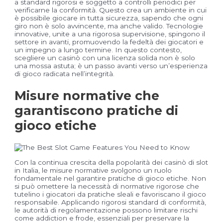
a standard rigorosi e soggetto a controlli periodici per
verificarne la conformità. Questo crea un ambiente in cui
è possibile giocare in tutta sicurezza, sapendo che ogni
giro non è solo avvincente, ma anche valido. Tecnologie
innovative, unite a una rigorosa supervisione, spingono il
settore in avanti, promuovendo la fedeltà dei giocatori e
un impegno a lungo termine. In questo contesto,
scegliere un casinò con una licenza solida non è solo
una mossa astuta; è un passo avanti verso un’esperienza
di gioco radicata nell’integrità.
Misure normative che
garantiscono pratiche di
gioco etiche
Con la continua crescita della popolarità dei casinò di slot
in Italia, le misure normative svolgono un ruolo
fondamentale nel garantire pratiche di gioco etiche. Non
si può omettere la necessità di normative rigorose che
tutelino i giocatori da pratiche sleali e favoriscano il gioco
responsabile. Applicando rigorosi standard di conformità,
le autorità di regolamentazione possono limitare rischi
come addiction e frode, essenziali per preservare la