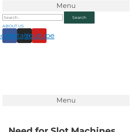
Menu
Search
ABOUT US
acebook
Instagram
Youtube
Menu
Need for Slot Machines