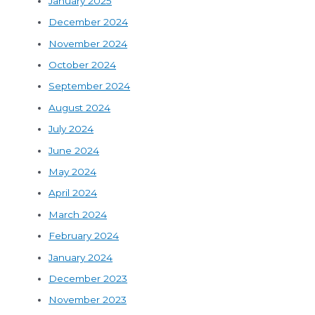
January 2025
December 2024
November 2024
October 2024
September 2024
August 2024
July 2024
June 2024
May 2024
April 2024
March 2024
February 2024
January 2024
December 2023
November 2023