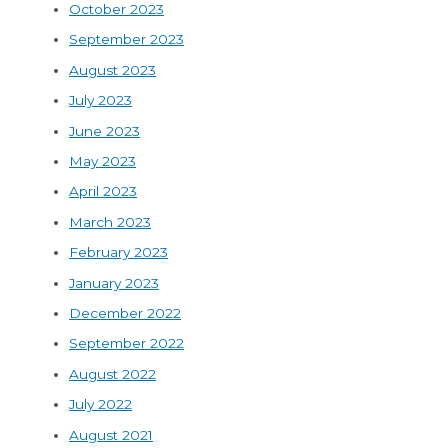
October 2023
September 2023
August 2023
July 2023
June 2023
May 2023
April 2023
March 2023
February 2023
January 2023
December 2022
September 2022
August 2022
July 2022
August 2021