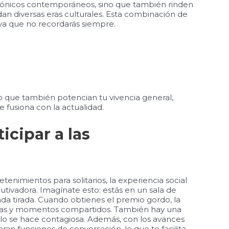
ctónicos contemporáneos, sino que también rinden
dan diversas eras culturales. Esta combinación de
va que no recordarás siempre.
no que también potencian tu vivencia general,
 fusiona con la actualidad.
icipar a las
imientos para solitarios, la experiencia social
ivadora. Imagínate esto: estás en un sala de
da tirada. Cuando obtienes el premio gordo, la
eas y momentos compartidos. También hay una
bilo se hace contagiosa. Además, con los avances
an funciones de conversación, lo que te facilita