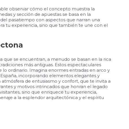
table observar cómo el concepto muestra la
nedas y sección de apuestas se basa en la
 del pasatiempo con aspectos que narran una
ra tu experiencia, sino que también te une con el
óctona
 la que se encuentran, a menudo se basan en la rica
tradiciones más antiguas. Estos espectaculares
 lo ordinario. Imagina enormes entradas en arco y
e España, incorporando elementos elegantes y
 atmósfera de entusiasmo y confort, que te invita a
brantes y motivos intrincados que honran el legado
visitantes, sino que enriquece tu experiencia,
naje a la esplendor arquitectónica y el espíritu