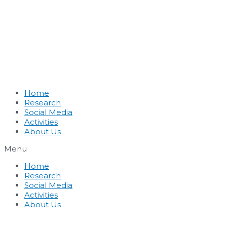
Home
Research
Social Media
Activities
About Us
Menu
Home
Research
Social Media
Activities
About Us