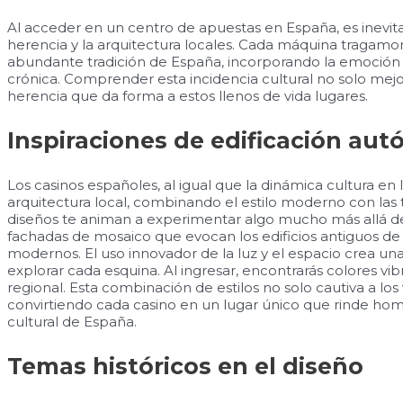
Al acceder en un centro de apuestas en España, es inevi
herencia y la arquitectura locales. Cada máquina tragamo
abundante tradición de España, incorporando la emoción
crónica. Comprender esta incidencia cultural no solo mejo
herencia que da forma a estos llenos de vida lugares.
Inspiraciones de edificación aut
Los casinos españoles, al igual que la dinámica cultura en
arquitectura local, combinando el estilo moderno con las 
diseños te animan a experimentar algo mucho más allá de
fachadas de mosaico que evocan los edificios antiguos d
modernos. El uso innovador de la luz y el espacio crea una
explorar cada esquina. Al ingresar, encontrarás colores vi
regional. Esta combinación de estilos no solo cautiva a los 
convirtiendo cada casino en un lugar único que rinde home
cultural de España.
Temas históricos en el diseño