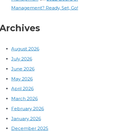
Management? Ready, Set, Go!
Archives
August 2026
July 2026
June 2026
May 2026
April 2026
March 2026
February 2026
January 2026
December 2025