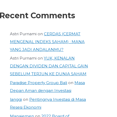
Recent Comments
Astri Purnami
on
CERDAS (CERMAT
MENGENAL INDEKS SAHAM) : MANA
YANG JADI ANDALANMU?
Astri Purnami
on
YUK, KENALAN
DENGAN DIVIDEN DAN CAPITAL GAIN
SEBELUM TERJUN KE DUNIA SAHAM
Paradise Property Group Bali
on
Masa
Depan Aman dengan Investasi
langgi
on
Pentingnya Investasi di Masa
Resesi Ekonomi
Manajemen
on
2022 Board of