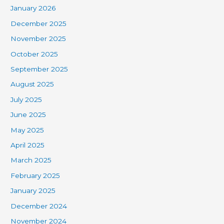
January 2026
December 2025
November 2025
October 2025
September 2025
August 2025
July 2025
June 2025
May 2025
April 2025
March 2025
February 2025
January 2025
December 2024
November 2024