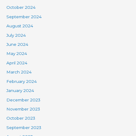
October 2024
September 2024
August 2024
July 2024
June 2024
May 2024
April 2024
March 2024
February 2024
January 2024
December 2023
November 2023
October 2023
September 2023