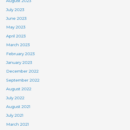
August 2023
July 2023
June 2023
May 2023
April 2023
March 2023
February 2023
January 2023
December 2022
September 2022
August 2022
July 2022
August 2021
July 2021
March 2021