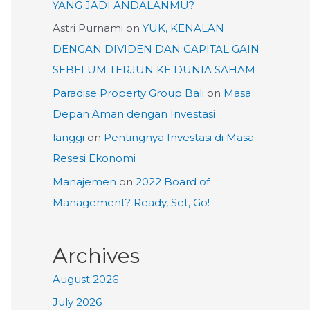
YANG JADI ANDALANMU?
Astri Purnami
on
YUK, KENALAN
DENGAN DIVIDEN DAN CAPITAL GAIN
SEBELUM TERJUN KE DUNIA SAHAM
Paradise Property Group Bali
on
Masa
Depan Aman dengan Investasi
langgi
on
Pentingnya Investasi di Masa
Resesi Ekonomi
Manajemen
on
2022 Board of
Management? Ready, Set, Go!
Archives
August 2026
July 2026