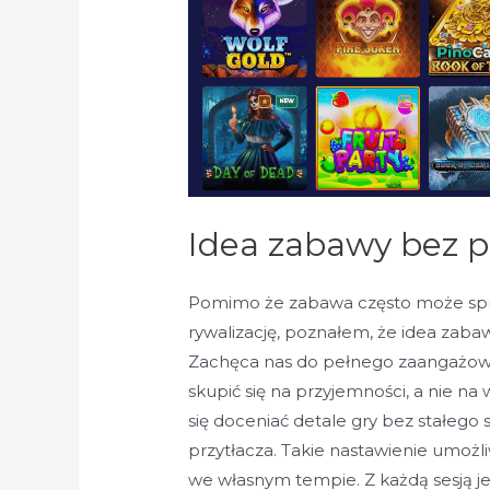
Idea zabawy bez pr
Pomimo że zabawa często może spr
rywalizację, poznałem, że idea zaba
Zachęca nas do pełnego zaangażowa
skupić się na przyjemności, a nie 
się doceniać detale gry bez stałego
przytłacza. Takie nastawienie umożli
we własnym tempie. Z każdą sesją je