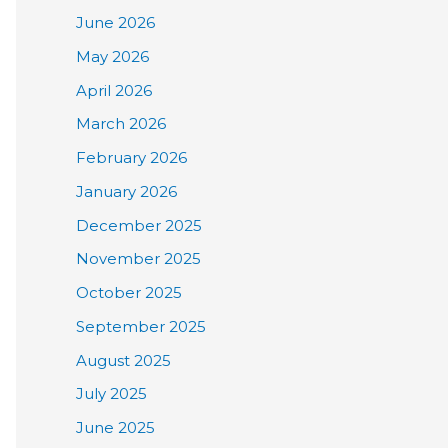
June 2026
May 2026
April 2026
March 2026
February 2026
January 2026
December 2025
November 2025
October 2025
September 2025
August 2025
July 2025
June 2025