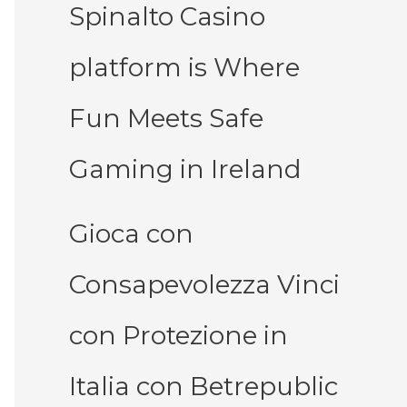
Spinalto Casino
platform is Where
Fun Meets Safe
Gaming in Ireland
Gioca con
Consapevolezza Vinci
con Protezione in
Italia con Betrepublic