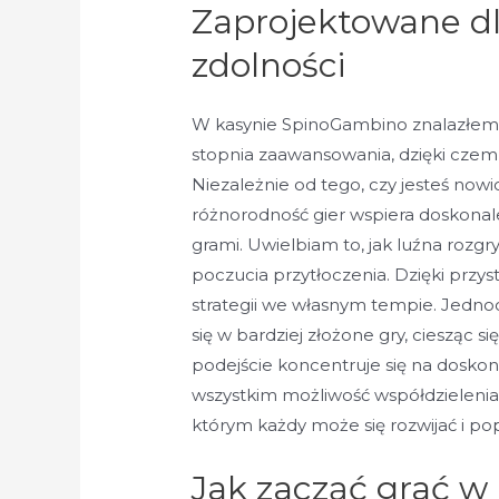
Zaprojektowane d
zdolności
W kasynie SpinoGambino znalazłem 
stopnia zaawansowania, dzięki cze
Niezależnie od tego, czy jesteś no
różnorodność gier wspiera doskonal
grami. Uwielbiam to, jak luźna roz
poczucia przytłoczenia. Dzięki prz
strategii we własnym tempie. Jed
się w bardziej złożone gry, ciesząc si
podejście koncentruje się na doskon
wszystkim możliwość współdzielenia
którym każdy może się rozwijać i po
Jak zacząć grać w