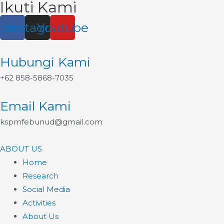
Ikuti Kami
Skip
to
cebook
Instagram
Youtube
content
Hubungi Kami
+62 858-5868-7035
Email Kami
kspmfebunud@gmail.com
ABOUT US
Home
Research
Social Media
Activities
About Us