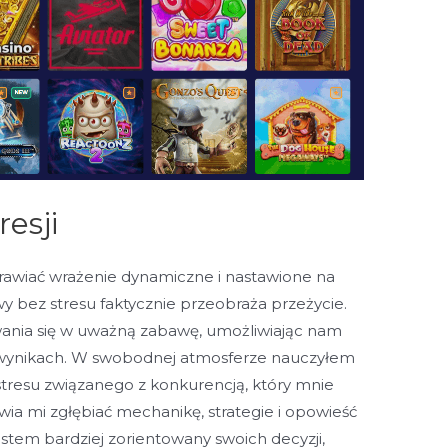
esji
awiać wrażenie dynamiczne i nastawione na
wy bez stresu faktycznie przeobraża przeżycie.
nia się w uważną zabawę, umożliwiając nam
na wynikach. W swobodnej atmosferze nauczyłem
 stresu związanego z konkurencją, który mnie
wia mi zgłębiać mechanikę, strategie i opowieść
stem bardziej zorientowany swoich decyzji,