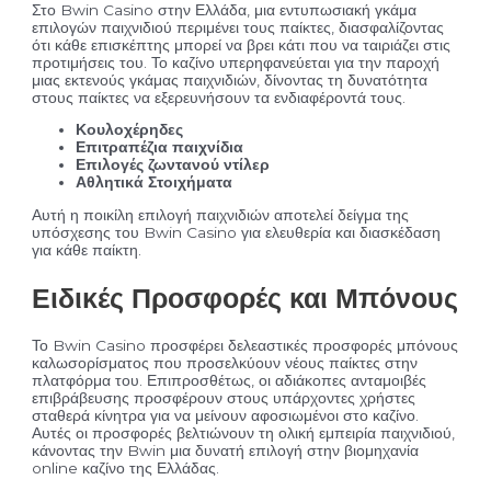
Στο Bwin Casino στην Ελλάδα, μια εντυπωσιακή γκάμα
επιλογών παιχνιδιού περιμένει τους παίκτες, διασφαλίζοντας
ότι κάθε επισκέπτης μπορεί να βρει κάτι που να ταιριάζει στις
προτιμήσεις του. Το καζίνο υπερηφανεύεται για την παροχή
μιας εκτενούς γκάμας παιχνιδιών, δίνοντας τη δυνατότητα
στους παίκτες να εξερευνήσουν τα ενδιαφέροντά τους.
Κουλοχέρηδες
Επιτραπέζια παιχνίδια
Επιλογές ζωντανού ντίλερ
Αθλητικά Στοιχήματα
Αυτή η ποικίλη επιλογή παιχνιδιών αποτελεί δείγμα της
υπόσχεσης του Bwin Casino για ελευθερία και διασκέδαση
για κάθε παίκτη.
Ειδικές Προσφορές και Μπόνους
Το Bwin Casino προσφέρει δελεαστικές προσφορές μπόνους
καλωσορίσματος που προσελκύουν νέους παίκτες στην
πλατφόρμα του. Επιπροσθέτως, οι αδιάκοπες ανταμοιβές
επιβράβευσης προσφέρουν στους υπάρχοντες χρήστες
σταθερά κίνητρα για να μείνουν αφοσιωμένοι στο καζίνο.
Αυτές οι προσφορές βελτιώνουν τη ολική εμπειρία παιχνιδιού,
κάνοντας την Bwin μια δυνατή επιλογή στην βιομηχανία
online καζίνο της Ελλάδας.