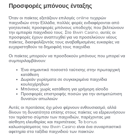
Προσφορές μπόνους ένταξης
Όταν οι παίκτες εξετάζουν επιλογές online τυχερών
παιχνιδιών στην Ελλάδα, πολλές φορές ενδιαφέρονται από
γοητευτικές προσφορές μπόνους υποδοχής που βελτιώνουν
την εμπειρία παιχνιδιού τους. Στο Bwin Casino, αυτές οι
προσφορές έχουν αναπτυχθεί για να προσελκύουν νέους
παίκτες, διασφαλίζοντάς τους αναβαθμισμένες ευκαιρίες να
ευχαριστηθούν τα δημοφιλή τους παιχνίδια.
Οι παίκτες μπορούν να προσδοκούν μπόνους που μπορεί να
συμπεριλαμβάνουν:
Ένα σημαντικό ποσοστό ταύτισης στην πρωταρχική
κατάθεση
Δωρεάν γυρίσματα σε συγκεκριμένα παιχνίδια
κουλοχέρηδων
Μπόνους χωρίς κατάθεση για γρήγορη είσοδο
Προσφορές επιστροφής ποσών για την αντιμετώπιση
δυνατών απωλειών
Αυτές οι προτάσεις όχι μόνο φέρνουν ενθουσιασμό, αλλά
δίνουν τη δυνατότητα επίσης στους παίκτες να εξερευνήσουν
τον τεράστιο σύμπαν των παιχνιδιών, παρέχοντας μια
αίσθηση ελευθερίας και περιπέτειας. Το bonus
καλωσορίσματος του Bwin Casino είναι ένα συναρπαστικό
αφετηρία στα ταξίδια παιχνιδιού των παικτών.