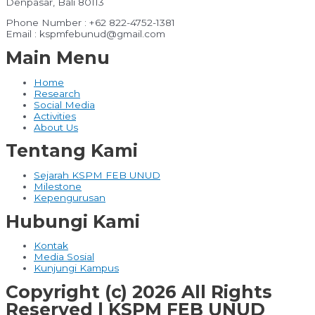
Denpasar, Bali 80113
Phone Number : +62 822-4752-1381
Email : kspmfebunud@gmail.com
Main Menu
Home
Research
Social Media
Activities
About Us
Tentang Kami
Sejarah KSPM FEB UNUD
Milestone
Kepengurusan
Hubungi Kami
Kontak
Media Sosial
Kunjungi Kampus
Copyright (c) 2026 All Rights
Reserved | KSPM FEB UNUD