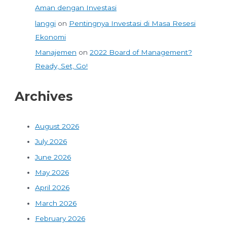
Aman dengan Investasi
langgi
on
Pentingnya Investasi di Masa Resesi
Ekonomi
Manajemen
on
2022 Board of Management?
Ready, Set, Go!
Archives
August 2026
July 2026
June 2026
May 2026
April 2026
March 2026
February 2026