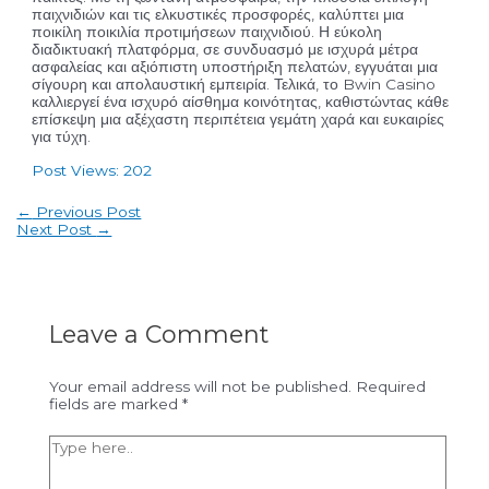
παιχνιδιών και τις ελκυστικές προσφορές, καλύπτει μια
ποικίλη ποικιλία προτιμήσεων παιχνιδιού. Η εύκολη
διαδικτυακή πλατφόρμα, σε συνδυασμό με ισχυρά μέτρα
ασφαλείας και αξιόπιστη υποστήριξη πελατών, εγγυάται μια
σίγουρη και απολαυστική εμπειρία. Τελικά, το Bwin Casino
καλλιεργεί ένα ισχυρό αίσθημα κοινότητας, καθιστώντας κάθε
επίσκεψη μια αξέχαστη περιπέτεια γεμάτη χαρά και ευκαιρίες
για τύχη.
Post Views:
202
Post
←
Previous Post
navigation
Next Post
→
Leave a Comment
Your email address will not be published.
Required
fields are marked
*
Type
here..