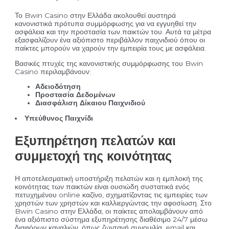
Το Bwin Casino στην Ελλάδα ακολουθεί αυστηρά
κανονιστικά πρότυπα συμμόρφωσης για να εγγυηθεί την
ασφάλεια και την προστασία των παικτών του. Αυτά τα μέτρα
εξασφαλίζουν ένα αξιόπιστο περιβάλλον παιχνιδιού όπου οι
παίκτες μπορούν να χαρούν την εμπειρία τους με ασφάλεια.
Βασικές πτυχές της κανονιστικής συμμόρφωσης του Bwin
Casino περιλαμβάνουν:
Αδειοδότηση
Προστασία Δεδομένων
Διασφάλιση Δίκαιου Παιχνιδιού
Υπεύθυνος Παιχνίδι
Εξυπηρέτηση πελατών και
συμμετοχή της κοινότητας
Η αποτελεσματική υποστήριξη πελατών και η εμπλοκή της
κοινότητας των παικτών είναι ουσιώδη συστατικά ενός
πετυχημένου online καζίνο, σχηματίζοντας τις εμπειρίες των
χρηστών των χρηστών και καλλιεργώντας την αφοσίωση. Στο
Bwin Casino στην Ελλάδα, οι παίκτες απολαμβάνουν από
ένα αξιόπιστο σύστημα εξυπηρέτησης διαθέσιμο 24/7 μέσω
διαφόρων καναλιών, όπως ζωντανή συνομιλία, email και