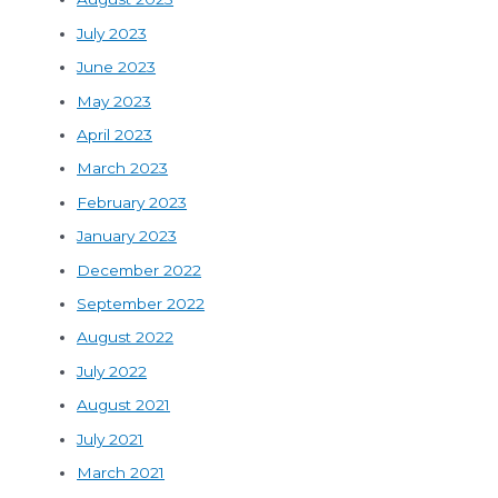
July 2023
June 2023
May 2023
April 2023
March 2023
February 2023
January 2023
December 2022
September 2022
August 2022
July 2022
August 2021
July 2021
March 2021