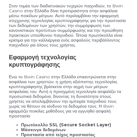
Στον τομέα των διαδικτυακών τυχερών παιχνιδιών, το Bwin
Casino στην Ελλάδα δίνει προτεραιότητα στην ασφάλεια
μέσω ποικίλων μέτρων. Αυτό περιλαμβάνει την εφαρμογή
σύγχρονης τεχνολογίας κρυπτογράφησης για την προστασία
των δεδομένων των χρηστών, την συμμόρφωση των
κανονιστικών προτύπων συμμόρφωσης και την προώθηση
πρακτικών υπεύθυνου παιχνιδιού. Τέτοια πρωτόκολλα είναι
κρίσιμα για την καλλιέργεια ενός ασφαλούς περιβάλλοντος
παιχνιδιού για όλους τους χρήστες.
Εφαρμογή τεχνολογίας
κρυπτογράφησης
Ενώ το Bwin Casino στην Ελλάδα επικεντρώνεται στην
ασφάλεια των χρηστών, η χρήση αξιόπιστης τεχνολογίας
κρυπτογράφησης βρίσκεται στην αιχμή των μέτρων
ασφαλείας του. Αυτή η προηγμένη τεχνολογία ασφαλίζει τα
προσωπικά δεδομένα, δίνοντας τη δυνατότητα στους
χρήστες να απολαμβάνουν την εμπειρία παιχνιδιού τους
χωρίς να θέτουν σε κίνδυνο τα δεδομένα τους. Η Bwin
εφαρμόζει ποικίλες μεθόδους για να εγγυηθεί ασφαλή
προστασία:
Πρωτόκολλο SSL (Secure Socket Layer)
Μάσκινγκ δεδομένων
Προστασία από τείχος προστασίας