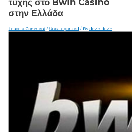
τύχης στο Bwin Casino
στην Ελλάδα
Leave a Comment
/
Uncategorized
/ By
devin devin