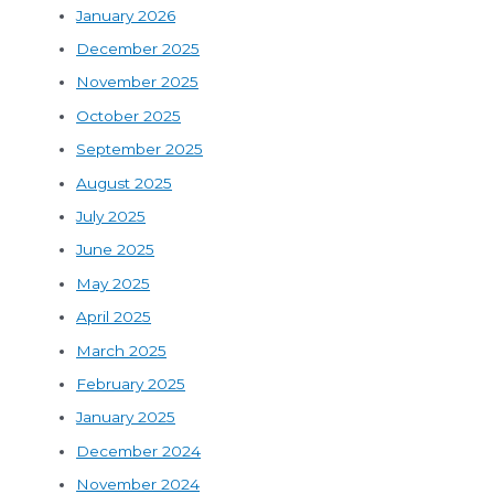
January 2026
December 2025
November 2025
October 2025
September 2025
August 2025
July 2025
June 2025
May 2025
April 2025
March 2025
February 2025
January 2025
December 2024
November 2024