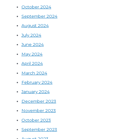
October 2024
September 2024
August 2024
July 2024
June 2024
May 2024
April 2024
March 2024
February 2024
January 2024
December 2023
November 2023
October 2023
September 2023
August 2023