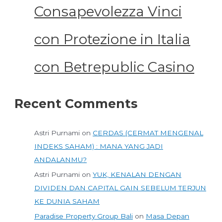
Consapevolezza Vinci
con Protezione in Italia
con Betrepublic Casino
Recent Comments
Astri Purnami
on
CERDAS (CERMAT MENGENAL
INDEKS SAHAM) : MANA YANG JADI
ANDALANMU?
Astri Purnami
on
YUK, KENALAN DENGAN
DIVIDEN DAN CAPITAL GAIN SEBELUM TERJUN
KE DUNIA SAHAM
Paradise Property Group Bali
on
Masa Depan