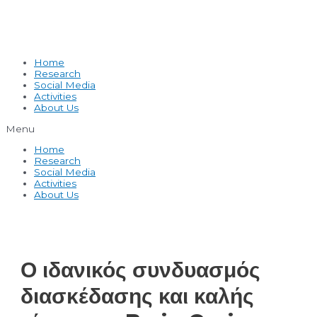
Home
Research
Social Media
Activities
About Us
Menu
Home
Research
Social Media
Activities
About Us
Ο ιδανικός συνδυασμός
διασκέδασης και καλής