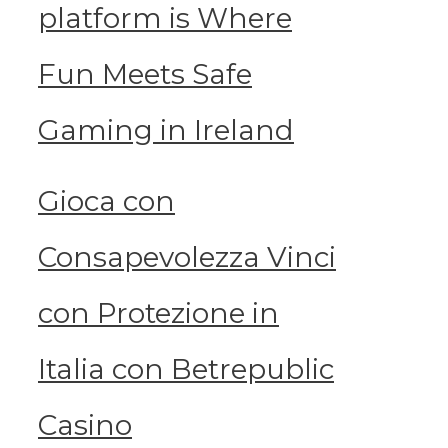
platform is Where
Fun Meets Safe
Gaming in Ireland
Gioca con
Consapevolezza Vinci
con Protezione in
Italia con Betrepublic
Casino