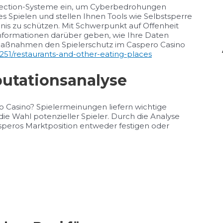
etection-Systeme ein, um Cyberbedrohungen
es Spielen und stellen Ihnen Tools wie Selbstsperre
nis zu schützen. Mit Schwerpunkt auf Offenheit
n Informationen darüber geben, wie Ihre Daten
maßnahmen den Spielerschutz im Caspero Casino
72251/restaurants-and-other-eating-places
putationsanalyse
 Casino? Spielermeinungen liefern wichtige
die Wahl potenzieller Spieler. Durch die Analyse
speros Marktposition entweder festigen oder