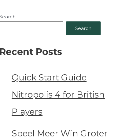
Search
Search
Recent Posts
Quick Start Guide
Nitropolis 4 for British
Players
Speel Meer Win Groter