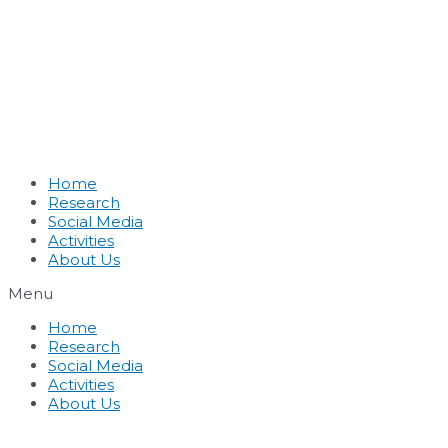
Home
Research
Social Media
Activities
About Us
Menu
Home
Research
Social Media
Activities
About Us