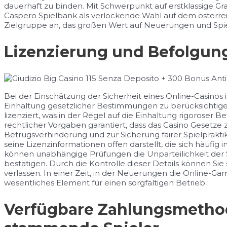
dauerhaft zu binden. Mit Schwerpunkt auf erstklassige Graf
Caspero Spielbank als verlockende Wahl auf dem österre
Zielgruppe an, das großen Wert auf Neuerungen und Spie
Lizenzierung und Befolgun
Bei der Einschätzung der Sicherheit eines Online-Casinos i
Einhaltung gesetzlicher Bestimmungen zu berücksichtige
lizenziert, was in der Regel auf die Einhaltung rigoroser 
rechtlicher Vorgaben garantiert, dass das Casino Gesetze
Betrugsverhinderung und zur Sicherung fairer Spielpraktik
seine Lizenzinformationen offen darstellt, die sich häufig 
können unabhängige Prüfungen die Unparteilichkeit der
bestätigen. Durch die Kontrolle dieser Details können Sie s
verlassen. In einer Zeit, in der Neuerungen die Online-Gam
wesentliches Element für einen sorgfältigen Betrieb.
Verfügbare Zahlungsmethod