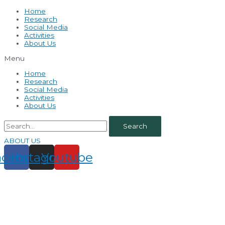
Home
Research
Social Media
Activities
About Us
Menu
Home
Research
Social Media
Activities
About Us
Search
ABOUT US
acebook
Instagram
Youtube