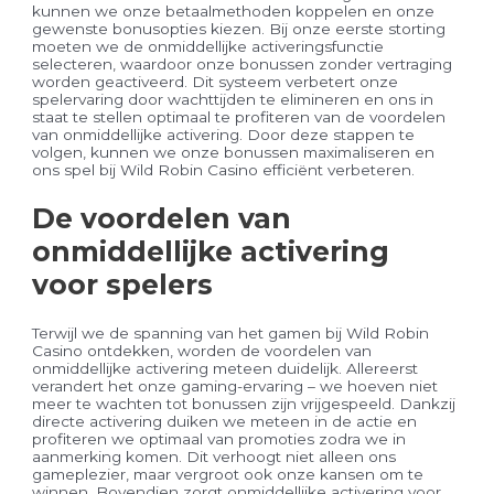
kunnen we onze betaalmethoden koppelen en onze
gewenste bonusopties kiezen. Bij onze eerste storting
moeten we de onmiddellijke activeringsfunctie
selecteren, waardoor onze bonussen zonder vertraging
worden geactiveerd. Dit systeem verbetert onze
spelervaring door wachttijden te elimineren en ons in
staat te stellen optimaal te profiteren van de voordelen
van onmiddellijke activering. Door deze stappen te
volgen, kunnen we onze bonussen maximaliseren en
ons spel bij Wild Robin Casino efficiënt verbeteren.
De voordelen van
onmiddellijke activering
voor spelers
Terwijl we de spanning van het gamen bij Wild Robin
Casino ontdekken, worden de voordelen van
onmiddellijke activering meteen duidelijk. Allereerst
verandert het onze gaming-ervaring – we hoeven niet
meer te wachten tot bonussen zijn vrijgespeeld. Dankzij
directe activering duiken we meteen in de actie en
profiteren we optimaal van promoties zodra we in
aanmerking komen. Dit verhoogt niet alleen ons
gameplezier, maar vergroot ook onze kansen om te
winnen. Bovendien zorgt onmiddellijke activering voor