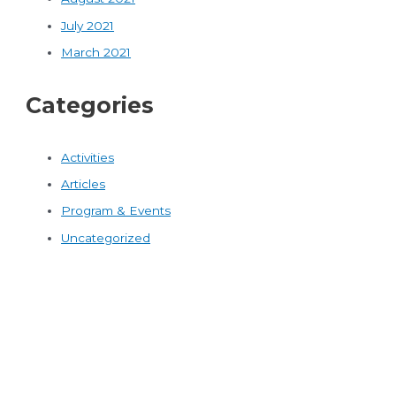
July 2021
March 2021
Categories
Activities
Articles
Program & Events
Uncategorized