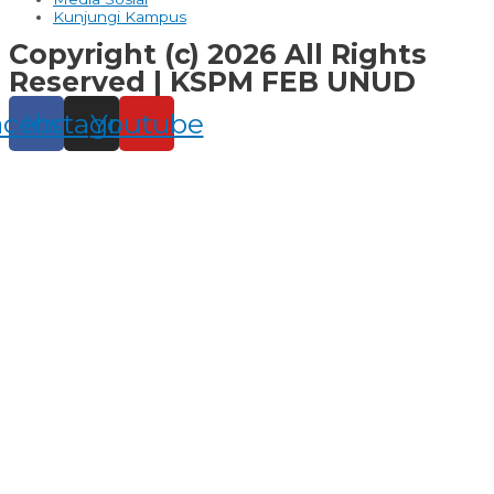
Kunjungi Kampus
Copyright (c) 2026 All Rights
Reserved | KSPM FEB UNUD
acebook
Instagram
Youtube