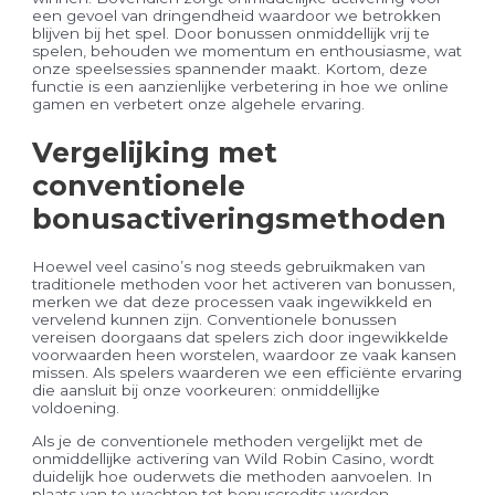
een gevoel van dringendheid waardoor we betrokken
blijven bij het spel. Door bonussen onmiddellijk vrij te
spelen, behouden we momentum en enthousiasme, wat
onze speelsessies spannender maakt. Kortom, deze
functie is een aanzienlijke verbetering in hoe we online
gamen en verbetert onze algehele ervaring.
Vergelijking met
conventionele
bonusactiveringsmethoden
Hoewel veel casino’s nog steeds gebruikmaken van
traditionele methoden voor het activeren van bonussen,
merken we dat deze processen vaak ingewikkeld en
vervelend kunnen zijn. Conventionele bonussen
vereisen doorgaans dat spelers zich door ingewikkelde
voorwaarden heen worstelen, waardoor ze vaak kansen
missen. Als spelers waarderen we een efficiënte ervaring
die aansluit bij onze voorkeuren: onmiddellijke
voldoening.
Als je de conventionele methoden vergelijkt met de
onmiddellijke activering van Wild Robin Casino, wordt
duidelijk hoe ouderwets die methoden aanvoelen. In
plaats van te wachten tot bonuscredits worden