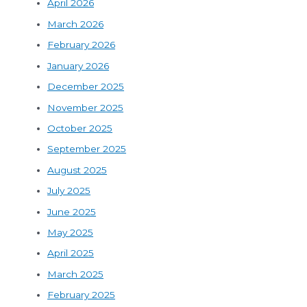
April 2026
March 2026
February 2026
January 2026
December 2025
November 2025
October 2025
September 2025
August 2025
July 2025
June 2025
May 2025
April 2025
March 2025
February 2025