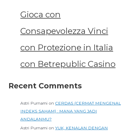
Gioca con
Consapevolezza Vinci
con Protezione in Italia
con Betrepublic Casino
Recent Comments
Astri Purnami
on
CERDAS (CERMAT MENGENAL
INDEKS SAHAM) : MANA YANG JADI
ANDALANMU?
Astri Purnami
on
YUK, KENALAN DENGAN