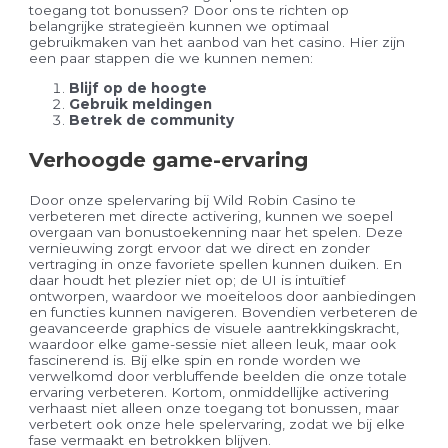
toegang tot bonussen? Door ons te richten op
belangrijke strategieën kunnen we optimaal
gebruikmaken van het aanbod van het casino. Hier zijn
een paar stappen die we kunnen nemen:
Blijf op de hoogte
Gebruik meldingen
Betrek de community
Verhoogde game-ervaring
Door onze spelervaring bij Wild Robin Casino te
verbeteren met directe activering, kunnen we soepel
overgaan van bonustoekenning naar het spelen. Deze
vernieuwing zorgt ervoor dat we direct en zonder
vertraging in onze favoriete spellen kunnen duiken. En
daar houdt het plezier niet op; de UI is intuïtief
ontworpen, waardoor we moeiteloos door aanbiedingen
en functies kunnen navigeren. Bovendien verbeteren de
geavanceerde graphics de visuele aantrekkingskracht,
waardoor elke game-sessie niet alleen leuk, maar ook
fascinerend is. Bij elke spin en ronde worden we
verwelkomd door verbluffende beelden die onze totale
ervaring verbeteren. Kortom, onmiddellijke activering
verhaast niet alleen onze toegang tot bonussen, maar
verbetert ook onze hele spelervaring, zodat we bij elke
fase vermaakt en betrokken blijven.