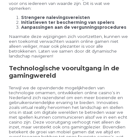
voor ons iedereen van waarde zijn. Dit is wat we
opmerken:
Strengere nalevingsvereisten
Initiatieven ter bescherming van spelers
Aanpassingen aan de vergunningsprocedures
Naarmate deze wijzigingen zich voortzetten, kunnen we
een toekomst verwachten waarin online gamen niet
alleen veiliger, maar ook plezanter is voor alle
betrokkenen. Laten we samen door dit dynamische
landschap navigeren!
Technologische vooruitgang in de
gamingwereld
Terwijl we de opwindende mogelijkheden van
technologie omarmen, ontwikkelen online casino’s in
Nederland zich razendsnel om een meer boeiende en
gebruikersvriendelijke ervaring te bieden. Innovaties
zoals virtual reality hervormen het landschap en stellen
ons in staat om digitale werelden te betreden waar we
met spellen kunnen communiceren alsof we in een echt
casino zijn. Deze vooruitgang verhoogt niet alleen de
inzet, maar versterkt ook ons gamingplezier. Bovendien
betekent de groei van mobiel gamen dat we altijd en
overal toegang hebben tot onze favoriete casino’s, wat