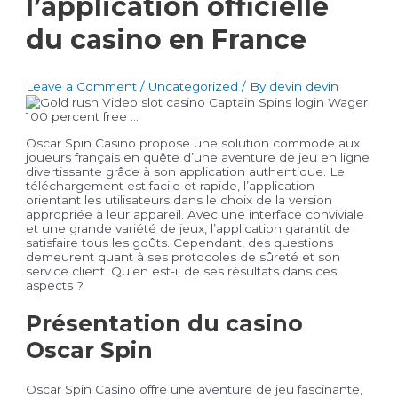
l’application officielle
du casino en France
Leave a Comment
/
Uncategorized
/ By
devin devin
Oscar Spin Casino propose une solution commode aux
joueurs français en quête d’une aventure de jeu en ligne
divertissante grâce à son application authentique. Le
téléchargement est facile et rapide, l’application
orientant les utilisateurs dans le choix de la version
appropriée à leur appareil. Avec une interface conviviale
et une grande variété de jeux, l’application garantit de
satisfaire tous les goûts. Cependant, des questions
demeurent quant à ses protocoles de sûreté et son
service client. Qu’en est-il de ses résultats dans ces
aspects ?
Présentation du casino
Oscar Spin
Oscar Spin Casino offre une aventure de jeu fascinante,