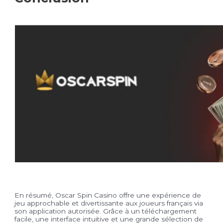
En résumé, Oscar Spin Casino offre une expérience de
jeu approchable et divertissante aux joueurs français via
son application autorisée. Grâce à un téléchargement
facile, une interface intuitive et une grande sélection de