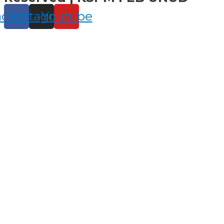
acebook
Instagram
Youtube