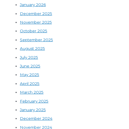
January 2026
December 2025
November 2025
October 2025
September 2025
August 2025
July 2025
June 2025
May 2025
April 2025
March 2025
February 2025
January 2025
December 2024
November 2024