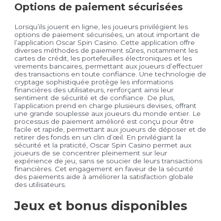
Options de paiement sécurisées
Lorsqu’ils jouent en ligne, les joueurs privilégient les
options de paiement sécurisées, un atout important de
l’application Oscar Spin Casino. Cette application offre
diverses méthodes de paiement sûres, notamment les
cartes de crédit, les portefeuilles électroniques et les
virements bancaires, permettant aux joueurs d’effectuer
des transactions en toute confiance. Une technologie de
cryptage sophistiquée protège les informations
financières des utilisateurs, renforçant ainsi leur
sentiment de sécurité et de confiance. De plus,
l’application prend en charge plusieurs devises, offrant
une grande souplesse aux joueurs du monde entier. Le
processus de paiement amélioré est conçu pour être
facile et rapide, permettant aux joueurs de déposer et de
retirer des fonds en un clin d’œil. En privilégiant la
sécurité et la praticité, Oscar Spin Casino permet aux
joueurs de se concentrer pleinement sur leur
expérience de jeu, sans se soucier de leurs transactions
financières. Cet engagement en faveur de la sécurité
des paiements aide à améliorer la satisfaction globale
des utilisateurs.
Jeux et bonus disponibles