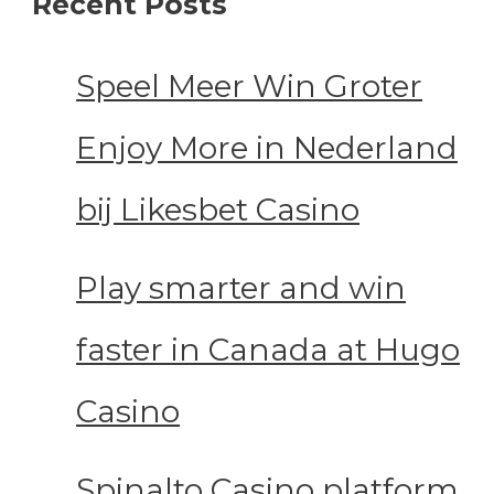
Recent Posts
Speel Meer Win Groter
Enjoy More in Nederland
bij Likesbet Casino
Play smarter and win
faster in Canada at Hugo
Casino
Spinalto Casino platform