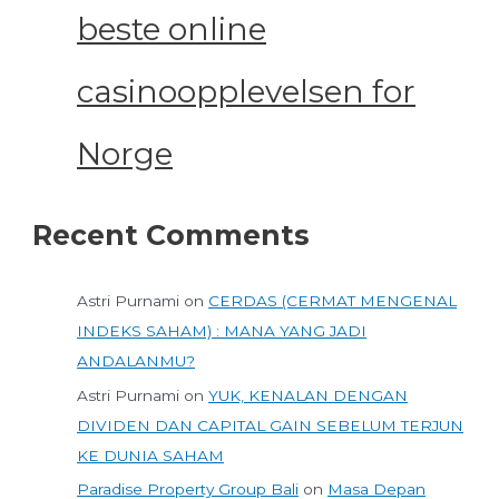
beste online
casinoopplevelsen for
Norge
Recent Comments
Astri Purnami
on
CERDAS (CERMAT MENGENAL
INDEKS SAHAM) : MANA YANG JADI
ANDALANMU?
Astri Purnami
on
YUK, KENALAN DENGAN
DIVIDEN DAN CAPITAL GAIN SEBELUM TERJUN
KE DUNIA SAHAM
Paradise Property Group Bali
on
Masa Depan