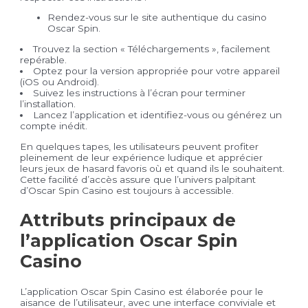
Rendez-vous sur le site authentique du casino
Oscar Spin.
Trouvez la section « Téléchargements », facilement
repérable.
Optez pour la version appropriée pour votre appareil
(iOS ou Android).
Suivez les instructions à l’écran pour terminer
l’installation.
Lancez l’application et identifiez-vous ou générez un
compte inédit.
En quelques tapes, les utilisateurs peuvent profiter
pleinement de leur expérience ludique et apprécier
leurs jeux de hasard favoris où et quand ils le souhaitent.
Cette facilité d’accès assure que l’univers palpitant
d’Oscar Spin Casino est toujours à accessible.
Attributs principaux de
l’application Oscar Spin
Casino
L’application Oscar Spin Casino est élaborée pour le
aisance de l’utilisateur, avec une interface conviviale et