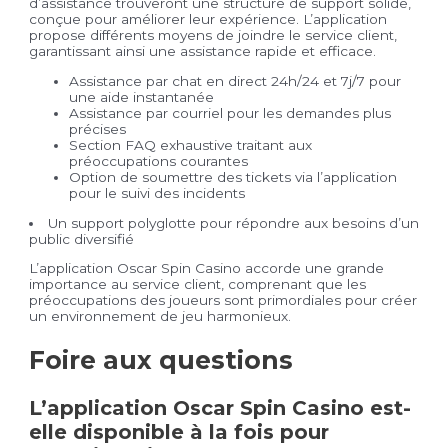
d’assistance trouveront une structure de support solide,
conçue pour améliorer leur expérience. L’application
propose différents moyens de joindre le service client,
garantissant ainsi une assistance rapide et efficace.
Assistance par chat en direct 24h/24 et 7j/7 pour
une aide instantanée
Assistance par courriel pour les demandes plus
précises
Section FAQ exhaustive traitant aux
préoccupations courantes
Option de soumettre des tickets via l’application
pour le suivi des incidents
Un support polyglotte pour répondre aux besoins d’un
public diversifié
L’application Oscar Spin Casino accorde une grande
importance au service client, comprenant que les
préoccupations des joueurs sont primordiales pour créer
un environnement de jeu harmonieux.
Foire aux questions
L’application Oscar Spin Casino est-
elle disponible à la fois pour