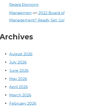
Resesi Ekonomi
Manajemen
on
2022 Board of
Management? Ready, Set, Go!
Archives
August 2026
July 2026
June 2026
May 2026
April 2026
March 2026
February 2026