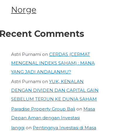
Norge
Recent Comments
Astri Purnami
on
CERDAS (CERMAT
MENGENAL INDEKS SAHAM) : MANA
YANG JADI ANDALANMU?
Astri Purnami
on
YUK, KENALAN
DENGAN DIVIDEN DAN CAPITAL GAIN
SEBELUM TERJUN KE DUNIA SAHAM
Paradise Property Group Bali
on
Masa
Depan Aman dengan Investasi
langgi
on
Pentingnya Investasi di Masa