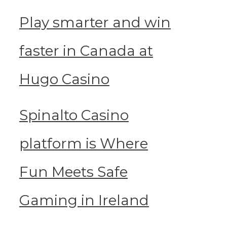
Play smarter and win
faster in Canada at
Hugo Casino
Spinalto Casino
platform is Where
Fun Meets Safe
Gaming in Ireland