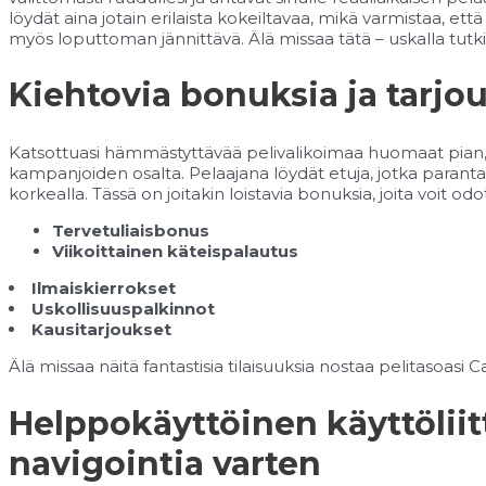
löydät aina jotain erilaista kokeiltavaa, mikä varmistaa, et
myös loputtoman jännittävä. Älä missaa tätä – uskalla tutki
Kiehtovia bonuksia ja tarjouk
Katsottuasi hämmästyttävää pelivalikoimaa huomaat pian,
kampanjoiden osalta. Pelaajana löydät etuja, jotka paranta
korkealla. Tässä on joitakin loistavia bonuksia, joita voit odo
Tervetuliaisbonus
Viikoittainen käteispalautus
Ilmaiskierrokset
Uskollisuuspalkinnot
Kausitarjoukset
Älä missaa näitä fantastisia tilaisuuksia nostaa pelitasoasi 
Helppokäyttöinen käyttölii
navigointia varten