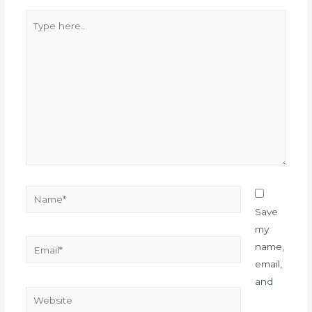
Save
my
name,
email,
and