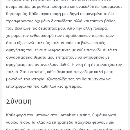
αντιμετωπίζω με μυθικά πλάσματα και ανακαλύπτω κρυμμένους
θησαυρούς. Κάθε περιστροφή με οδηγεί σε μαγεμένα πεδία,
προσφέροντας όχι μόνο διασκέδαση αλλά και τακτικό βάθος
που βελτιώνει τις δεξιότητές μου. Από την άλλη πλευρά,
χαίρομαι τον ενθουσιασμό των παραδοσιακών περιπετειών,
όπου εξερευνώ παλιούς πολιτισμούς και βιώνω επικές
αφηγήσεις που είναι συνυφασμένες με κάθε παιχνίδι. Αυτά τα
συναρπαστικά θέματα μου επιτρέπουν να εντρυφήσω με
αφηγήσεις που αντανακλούν βαθιά. Η νίκη ή η ήττα ενισχύει τον
παλμό. Στο Lamabet, κάθε θεματικό παιχνίδι με καλεί με τη
μοναδική του ιστορία, εξασφαλίζοντας ότι θα συνεχίσω να
επιστρέφω για πιο καθηλωτικές εμπειρίες.
Σύναψη
Κάθε φορά που μπαίνω στο Lamabet Casino, θυμάμαι γιατί
γυρίζω πίσω. Τα κλασικά επιτραπέζια παιχνίδια φέρνουν μια
διαχρονική συγκίνηση, ενώ οι κουλοχέρηδες με προσκαλούν να