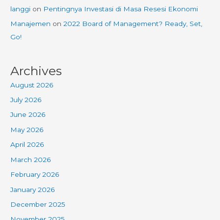
langgi
on
Pentingnya Investasi di Masa Resesi Ekonomi
Manajemen
on
2022 Board of Management? Ready, Set,
Go!
Archives
August 2026
July 2026
June 2026
May 2026
April 2026
March 2026
February 2026
January 2026
December 2025
November 2025