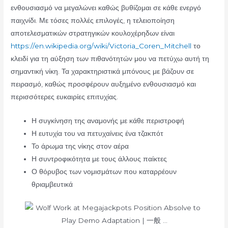
ενθουσιασμό να μεγαλώνει καθώς βυθίζομαι σε κάθε ενεργό
παιχνίδι. Με τόσες πολλές επιλογές, η τελειοποίηση
αποτελεσματικών στρατηγικών κουλοχέρηδων είναι
https://en.wikipedia.org/wiki/Victoria_Coren_Mitchell
το
κλειδί για τη αύξηση των πιθανότητών μου να πετύχω αυτή τη
σημαντική νίκη. Τα χαρακτηριστικά μπόνους με βάζουν σε
πειρασμό, καθώς προσφέρουν αυξημένο ενθουσιασμό και
περισσότερες ευκαιρίες επιτυχίας.
Η συγκίνηση της αναμονής με κάθε περιστροφή
Η ευτυχία του να πετυχαίνεις ένα τζακπότ
Το άρωμα της νίκης στον αέρα
Η συντροφικότητα με τους άλλους παίκτες
Ο θόρυβος των νομισμάτων που καταρρέουν
θριαμβευτικά