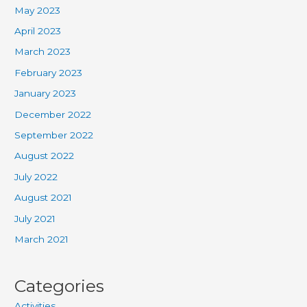
May 2023
April 2023
March 2023
February 2023
January 2023
December 2022
September 2022
August 2022
July 2022
August 2021
July 2021
March 2021
Categories
Activities