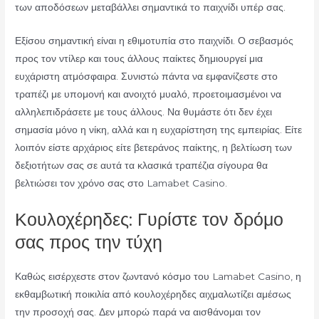
των αποδόσεων μεταβάλλει σημαντικά το παιχνίδι υπέρ σας.
Εξίσου σημαντική είναι η εθιμοτυπία στο παιχνίδι. Ο σεβασμός
προς τον ντίλερ και τους άλλους παίκτες δημιουργεί μια
ευχάριστη ατμόσφαιρα. Συνιστώ πάντα να εμφανίζεστε στο
τραπέζι με υπομονή και ανοιχτό μυαλό, προετοιμασμένοι να
αλληλεπιδράσετε με τους άλλους. Να θυμάστε ότι δεν έχει
σημασία μόνο η νίκη, αλλά και η ευχαρίστηση της εμπειρίας. Είτε
λοιπόν είστε αρχάριος είτε βετεράνος παίκτης, η βελτίωση των
δεξιοτήτων σας σε αυτά τα κλασικά τραπέζια σίγουρα θα
βελτιώσει τον χρόνο σας στο Lamabet Casino.
Κουλοχέρηδες: Γυρίστε τον δρόμο
σας προς την τύχη
Καθώς εισέρχεστε στον ζωντανό κόσμο του Lamabet Casino, η
εκθαμβωτική ποικιλία από κουλοχέρηδες αιχμαλωτίζει αμέσως
την προσοχή σας. Δεν μπορώ παρά να αισθάνομαι τον