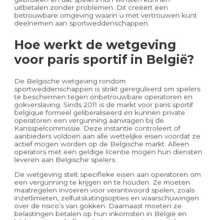
uitbetalen zonder problemen. Dit creëert een
betrouwbare omgeving waarin u met vertrouwen kunt
deelnemen aan sportweddenschappen.
Hoe werkt de wetgeving
voor paris sportif in België?
De Belgische wetgeving rondom
sportweddenschappen is strikt gereguleerd om spelers
te beschermen tegen onbetrouwbare operatoren en
gokverslaving. Sinds 2011 is de markt voor paris sportif
belgique formeel geliberaliseerd en kunnen private
operatoren een vergunning aanvragen bij de
Kansspelcommissie. Deze instantie controleert of
aanbieders voldoen aan alle wettelijke eisen voordat ze
actief mogen worden op de Belgische markt. Alleen
operators met een geldige licentie mogen hun diensten
leveren aan Belgische spelers.
De wetgeving stelt specifieke eisen aan operatoren om
een vergunning te krijgen en te houden. Ze moeten
maatregelen invoeren voor verantwoord spelen, zoals
inzetlimieten, zelfuitsluitingsopties en waarschuwingen
over de risico’s van gokken. Daarnaast moeten ze
belastingen betalen op hun inkomsten in België en