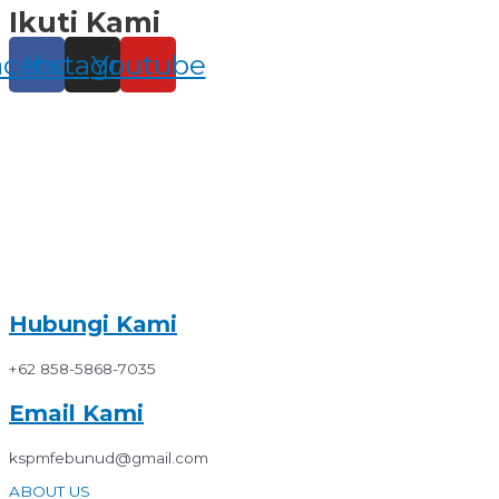
Ikuti Kami
Skip
to
content
acebook
Instagram
Youtube
Hubungi Kami
+62 858-5868-7035
Email Kami
kspmfebunud@gmail.com
ABOUT US