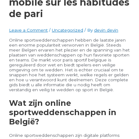
mobile sur les habitudes
de pari
Leave a Comment
/
Uncategorized
/ By
devin devin
Online sportweddenschappen hebben de laatste jaren
een enorme populariteit verworven in België. Steeds
meer Belgen ervaren het plezier en de spanning van het
plaatsen van weddenschappen op hun favoriete sporten
en teams. De markt voor paris sportif belgique is
gereguleerd door wet en biedt spelers een veilige
omgeving om te wedden. Het is echter cruciaal om te
snappen hoe het systeem werkt, welke regels er gelden
en hoe u verantwoord kunt deelnemen. Deze complete
gids biedt u alle informatie die u nodig heeft om
verstandig en veilig te wedden op sport in België.
Wat zijn online
sportweddenschappen in
België?
Online sportweddenschappen zijn digitale platforms