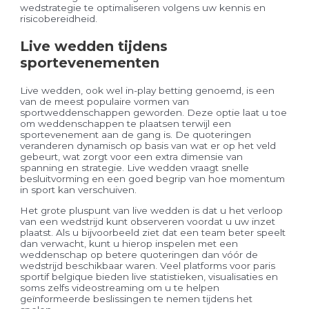
wedstrategie te optimaliseren volgens uw kennis en
risicobereidheid.
Live wedden tijdens
sportevenementen
Live wedden, ook wel in-play betting genoemd, is een
van de meest populaire vormen van
sportweddenschappen geworden. Deze optie laat u toe
om weddenschappen te plaatsen terwijl een
sportevenement aan de gang is. De quoteringen
veranderen dynamisch op basis van wat er op het veld
gebeurt, wat zorgt voor een extra dimensie van
spanning en strategie. Live wedden vraagt snelle
besluitvorming en een goed begrip van hoe momentum
in sport kan verschuiven.
Het grote pluspunt van live wedden is dat u het verloop
van een wedstrijd kunt observeren voordat u uw inzet
plaatst. Als u bijvoorbeeld ziet dat een team beter speelt
dan verwacht, kunt u hierop inspelen met een
weddenschap op betere quoteringen dan vóór de
wedstrijd beschikbaar waren. Veel platforms voor paris
sportif belgique bieden live statistieken, visualisaties en
soms zelfs videostreaming om u te helpen
geïnformeerde beslissingen te nemen tijdens het