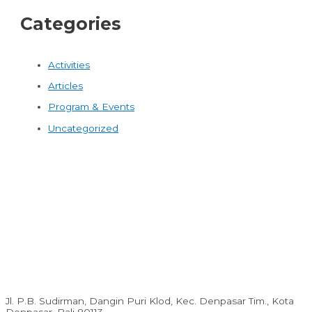
Categories
Activities
Articles
Program & Events
Uncategorized
Jl. P.B. Sudirman, Dangin Puri Klod, Kec. Denpasar Tim., Kota
Denpasar, Bali 80113