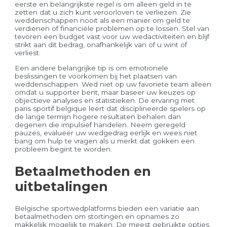
eerste en belangrijkste regel is om alleen geld in te
zetten dat u zich kunt veroorloven te verliezen. Zie
weddenschappen nooit als een manier om geld te
verdienen of financiële problemen op te lossen. Stel van
tevoren een budget vast voor uw wedactiviteiten en blijf
strikt aan dit bedrag, onafhankelijk van of u wint of
verliest.
Een andere belangrijke tip is om emotionele
beslissingen te voorkomen bij het plaatsen van
weddenschappen. Wed niet op uw favoriete team alleen
omdat u supporter bent, maar baseer uw keuzes op
objectieve analyses en statistieken. De ervaring met
paris sportif belgique leert dat disciplineerde spelers op
de lange termijn hogere resultaten behalen dan
degenen die impulsief handelen. Neem geregeld
pauzes, evalueer uw wedgedrag eerlijk en wees niet
bang om hulp te vragen als u merkt dat gokken een
probleem begint te worden.
Betaalmethoden en
uitbetalingen
Belgische sportwedplatforms bieden een variatie aan
betaalmethoden om stortingen en opnames zo
makkelijk mogelijk te maken. De meest gebruikte opties