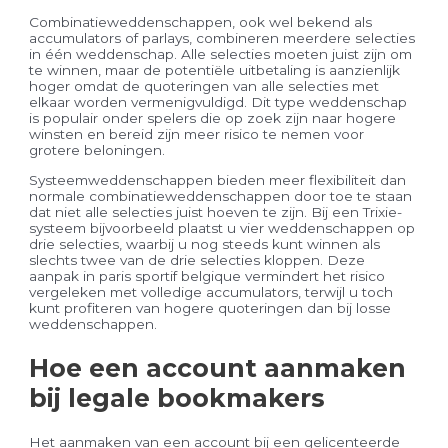
Combinatieweddenschappen, ook wel bekend als
accumulators of parlays, combineren meerdere selecties
in één weddenschap. Alle selecties moeten juist zijn om
te winnen, maar de potentiële uitbetaling is aanzienlijk
hoger omdat de quoteringen van alle selecties met
elkaar worden vermenigvuldigd. Dit type weddenschap
is populair onder spelers die op zoek zijn naar hogere
winsten en bereid zijn meer risico te nemen voor
grotere beloningen.
Systeemweddenschappen bieden meer flexibiliteit dan
normale combinatieweddenschappen door toe te staan
dat niet alle selecties juist hoeven te zijn. Bij een Trixie-
systeem bijvoorbeeld plaatst u vier weddenschappen op
drie selecties, waarbij u nog steeds kunt winnen als
slechts twee van de drie selecties kloppen. Deze
aanpak in paris sportif belgique vermindert het risico
vergeleken met volledige accumulators, terwijl u toch
kunt profiteren van hogere quoteringen dan bij losse
weddenschappen.
Hoe een account aanmaken
bij legale bookmakers
Het aanmaken van een account bij een gelicenteerde