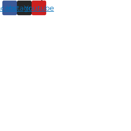
acebook
Instagram
Youtube