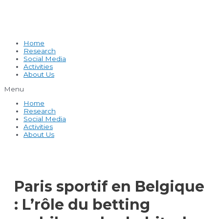
Home
Research
Social Media
Activities
About Us
Menu
Home
Research
Social Media
Activities
About Us
Paris sportif en Belgique
: L’rôle du betting