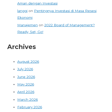
Aman dengan Investasi
langgi
on
Pentingnya Investasi di Masa Resesi
Ekonomi
Manajemen
on
2022 Board of Management?
Ready, Set, Go!
Archives
August 2026
July 2026
June 2026
May 2026
April 2026
March 2026
February 2026