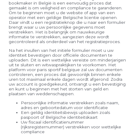
bookmaker in België is een eenvoudig proces dat
gemaakt is om veiligheid en compliance te garanderen.
Om te beginnen moet u de website of app van een
operator met een geldige Belgische licentie openen.
Daar vindt u een registratieknop die u naar een formulier
brengt waar u uw persoonlijke gegevens moet
verstrekken. Het is belangrijk om nauwkeurige
informatie te verstrekken, aangezien deze wordt
gecontroleerd als onderdeel van het registratieproces.
Na het invullen van het initiële formulier moet u uw
identiteit bevestigen door officiële documenten te
uploaden. Dit is een wettelijke vereiste om minderjarigen
uit te sluiten en witwaspraktijken te voorkomen. Het
platform voor paris sportif belgique zal uw documenten
controleren, een proces dat gewoonlijk binnen enkele
uren tot maximaal enkele dagen wordt afgerond. Zodra
uw account is goedgekeurd, ontvangt u een bevestiging
en kunt u beginnen met het storten van geld en
plaatsen van weddenschappen.
Persoonlijke informatie verstrekken zoals naam,
adres en geboortedatum voor identificatie
Een geldig identiteitsbewijs uploaden zoals
paspoort of Belgische identiteitskaart
Uw fiscaal identificatienummer
(rijksregisternummer) verstrekken voor wettelijke
compliance