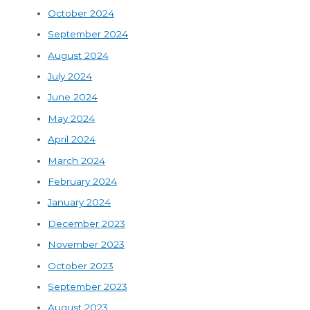
October 2024
September 2024
August 2024
July 2024
June 2024
May 2024
April 2024
March 2024
February 2024
January 2024
December 2023
November 2023
October 2023
September 2023
August 2023