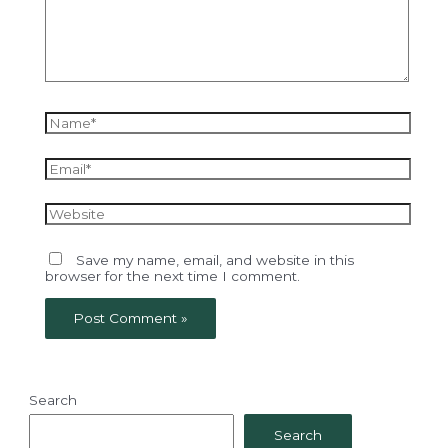
Name*
Email*
Website
Save my name, email, and website in this
browser for the next time I comment.
Search
Search