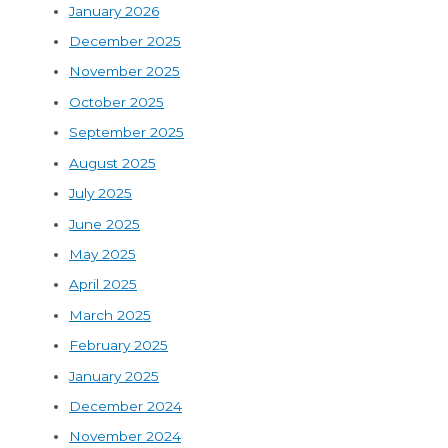
January 2026
December 2025
November 2025
October 2025
September 2025
August 2025
July 2025
June 2025
May 2025
April 2025
March 2025
February 2025
January 2025
December 2024
November 2024