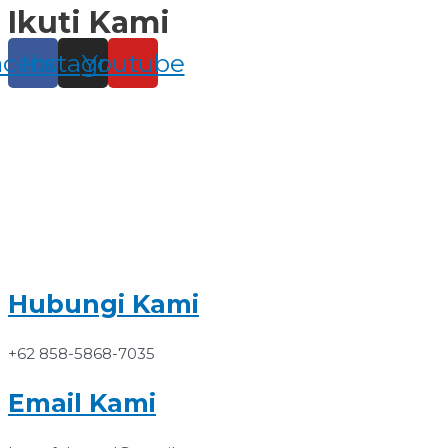
Ikuti Kami
Skip
to
content
acebook
Instagram
Youtube
Hubungi Kami
+62 858-5868-7035
Email Kami