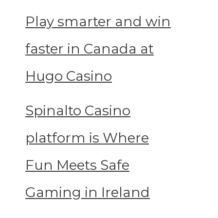
Play smarter and win
faster in Canada at
Hugo Casino
Spinalto Casino
platform is Where
Fun Meets Safe
Gaming in Ireland