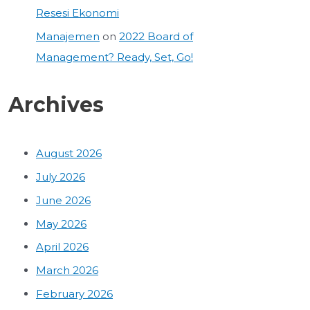
Resesi Ekonomi
Manajemen
on
2022 Board of
Management? Ready, Set, Go!
Archives
August 2026
July 2026
June 2026
May 2026
April 2026
March 2026
February 2026