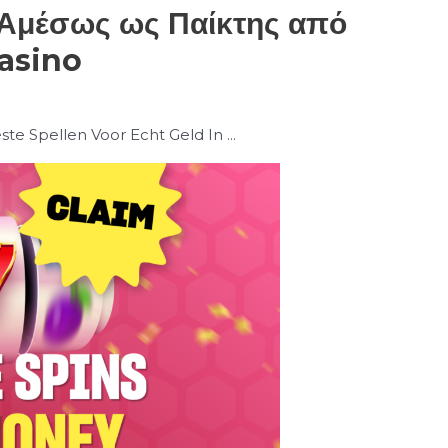
ε Αμέσως ως Παίκτης από
Casino