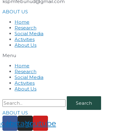
kspmfebunud@gmail.com
ABOUT US
Home
Research
Social Media
Activities
About Us
Menu
Home
Research
Social Media
Activities
About Us
Search
ABOUT US
acebook
Instagram
Youtube