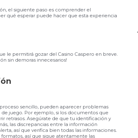
ón, el siguiente paso es comprender el
ber qué esperar puede hacer que esta experiencia
que le permitirá gozar del Casino Caspero en breve.
ón sin demoras innecesarios!
ión
un proceso sencillo, pueden aparecer problemas
de juego. Por ejemplo, si los documentos que
ir retrasos. Asegúrate de que tu identificación y
s, las discrepancias entre la información
ta, así que verifica bien todas las informaciones.
 formatos, así que sigue atentamente las