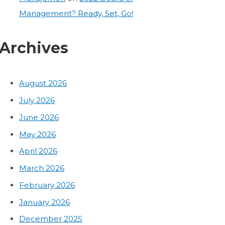
Management? Ready, Set, Go!
Archives
August 2026
July 2026
June 2026
May 2026
April 2026
March 2026
February 2026
January 2026
December 2025