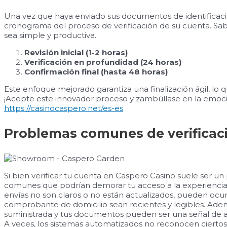
Una vez que haya enviado sus documentos de identificaci
cronograma del proceso de verificación de su cuenta. Sa
sea simple y productiva.
Revisión inicial (1-2 horas)
Verificación en profundidad (24 horas)
Confirmación final (hasta 48 horas)
Este enfoque mejorado garantiza una finalización ágil, lo 
¡Acepte este innovador proceso y zambúllase en la emoci
https://casinocaspero.net/es-es
Problemas comunes de verificac
Si bien verificar tu cuenta en Caspero Casino suele ser 
comunes que podrían demorar tu acceso a la experiencia 
envías no son claros o no están actualizados, pueden ocurr
comprobante de domicilio sean recientes y legibles. Ademá
suministrada y tus documentos pueden ser una señal de aler
A veces, los sistemas automatizados no reconocen ciertos