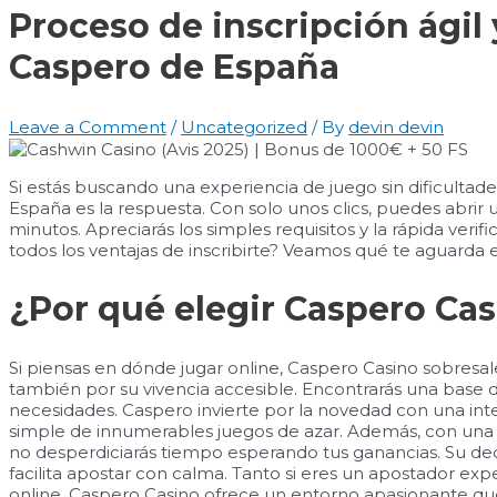
Proceso de inscripción ágil 
Caspero de España
Leave a Comment
/
Uncategorized
/ By
devin devin
Si estás buscando una experiencia de juego sin dificultad
España es la respuesta. Con solo unos clics, puedes abrir
minutos. Apreciarás los simples requisitos y la rápida verifi
todos los ventajas de inscribirte? Veamos qué te aguarda 
¿Por qué elegir Caspero Cas
Si piensas en dónde jugar online, Caspero Casino sobresal
también por su vivencia accesible. Encontrarás una base
necesidades. Caspero invierte por la novedad con una inte
simple de innumerables juegos de azar. Además, con una g
no desperdiciarás tiempo esperando tus ganancias. Su dedi
facilita apostar con calma. Tanto si eres un apostador ex
online, Caspero Casino ofrece un entorno apasionante que