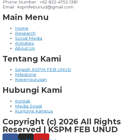
Phone Number : +62 822-4752-1381
Email : kspmfebunud@gmail.com
Main Menu
Home
Research
Social Media
Activities
About Us
Tentang Kami
Sejarah KSPM FEB UNUD
Milestone
Kepengurusan
Hubungi Kami
Kontak
Media Sosial
Kunjungi Kampus
Copyright (c) 2026 All Rights
Reserved | KSPM FEB UNUD