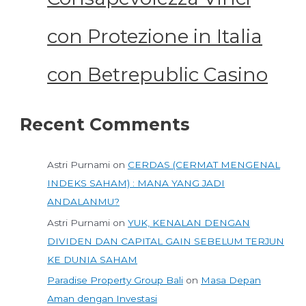
con Protezione in Italia
con Betrepublic Casino
Recent Comments
Astri Purnami
on
CERDAS (CERMAT MENGENAL
INDEKS SAHAM) : MANA YANG JADI
ANDALANMU?
Astri Purnami
on
YUK, KENALAN DENGAN
DIVIDEN DAN CAPITAL GAIN SEBELUM TERJUN
KE DUNIA SAHAM
Paradise Property Group Bali
on
Masa Depan
Aman dengan Investasi