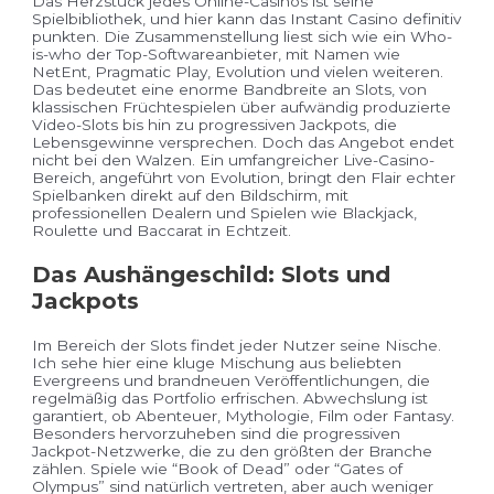
Das Herzstück jedes Online-Casinos ist seine
Spielbibliothek, und hier kann das Instant Casino definitiv
punkten. Die Zusammenstellung liest sich wie ein Who-
is-who der Top-Softwareanbieter, mit Namen wie
NetEnt, Pragmatic Play, Evolution und vielen weiteren.
Das bedeutet eine enorme Bandbreite an Slots, von
klassischen Früchtespielen über aufwändig produzierte
Video-Slots bis hin zu progressiven Jackpots, die
Lebensgewinne versprechen. Doch das Angebot endet
nicht bei den Walzen. Ein umfangreicher Live-Casino-
Bereich, angeführt von Evolution, bringt den Flair echter
Spielbanken direkt auf den Bildschirm, mit
professionellen Dealern und Spielen wie Blackjack,
Roulette und Baccarat in Echtzeit.
Das Aushängeschild: Slots und
Jackpots
Im Bereich der Slots findet jeder Nutzer seine Nische.
Ich sehe hier eine kluge Mischung aus beliebten
Evergreens und brandneuen Veröffentlichungen, die
regelmäßig das Portfolio erfrischen. Abwechslung ist
garantiert, ob Abenteuer, Mythologie, Film oder Fantasy.
Besonders hervorzuheben sind die progressiven
Jackpot-Netzwerke, die zu den größten der Branche
zählen. Spiele wie “Book of Dead” oder “Gates of
Olympus” sind natürlich vertreten, aber auch weniger