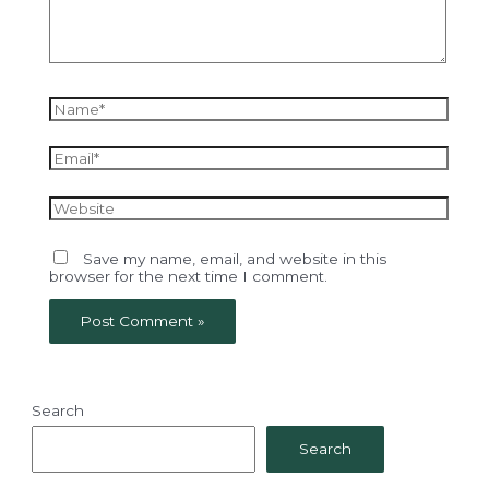
Name*
Email*
Website
Save my name, email, and website in this
browser for the next time I comment.
Search
Search