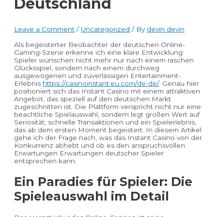
Deutschland
Leave a Comment
/
Uncategorized
/ By
devin devin
Als begeisterter Beobachter der deutschen Online-
Gaming-Szene erkenne ich eine klare Entwicklung:
Spieler wünschen nicht mehr nur nach einem raschen
Glücksspiel, sondern nach einem durchweg
ausgewogenen und zuverlässigen Entertainment-
Erlebnis
https://casinoinstant.eu.com/de-de/
. Genau hier
positioniert sich das Instant Casino mit einem attraktiven
Angebot, das speziell auf den deutschen Markt
zugeschnitten ist. Die Plattform verspricht nicht nur eine
beachtliche Spielauswahl, sondern legt großen Wert auf
Seriosität, schnelle Transaktionen und ein Spielerlebnis,
das ab dem ersten Moment begeistert. In diesem Artikel
gehe ich der Frage nach, was das Instant Casino von der
Konkurrenz abhebt und ob es den anspruchsvollen
Erwartungen Erwartungen deutscher Spieler
entsprechen kann.
Ein Paradies für Spieler: Die
Spieleauswahl im Detail