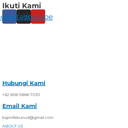
Ikuti Kami
Skip
to
content
acebook
Instagram
Youtube
Hubungi Kami
+62 858-5868-7035
Email Kami
kspmfebunud@gmail.com
ABOUT US