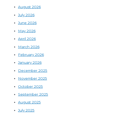
August 2026
July 2026
June 2026
May 2026
April 2026
March 2026
February 2026
January 2026
December 2025
November 2025
October 2025
September 2025
August 2025
July 2025