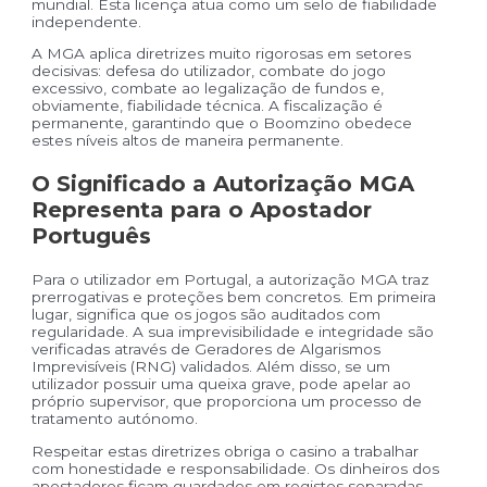
mundial. Esta licença atua como um selo de fiabilidade
independente.
A MGA aplica diretrizes muito rigorosas em setores
decisivas: defesa do utilizador, combate do jogo
excessivo, combate ao legalização de fundos e,
obviamente, fiabilidade técnica. A fiscalização é
permanente, garantindo que o Boomzino obedece
estes níveis altos de maneira permanente.
O Significado a Autorização MGA
Representa para o Apostador
Português
Para o utilizador em Portugal, a autorização MGA traz
prerrogativas e proteções bem concretos. Em primeira
lugar, significa que os jogos são auditados com
regularidade. A sua imprevisibilidade e integridade são
verificadas através de Geradores de Algarismos
Imprevisíveis (RNG) validados. Além disso, se um
utilizador possuir uma queixa grave, pode apelar ao
próprio supervisor, que proporciona um processo de
tratamento autónomo.
Respeitar estas diretrizes obriga o casino a trabalhar
com honestidade e responsabilidade. Os dinheiros dos
apostadores ficam guardados em registos separadas,