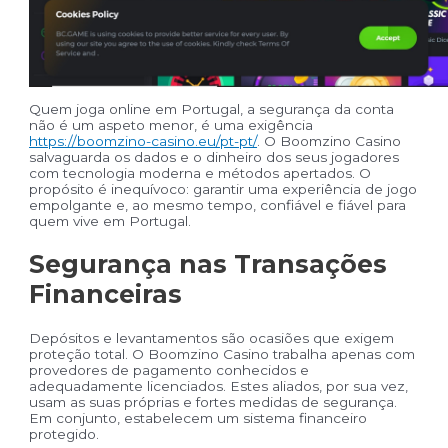
Quem joga online em Portugal, a segurança da conta
não é um aspeto menor, é uma exigência
https://boomzino-casino.eu/pt-pt/
. O Boomzino Casino
salvaguarda os dados e o dinheiro dos seus jogadores
com tecnologia moderna e métodos apertados. O
propósito é inequívoco: garantir uma experiência de jogo
empolgante e, ao mesmo tempo, confiável e fiável para
quem vive em Portugal.
Segurança nas Transações
Financeiras
Depósitos e levantamentos são ocasiões que exigem
proteção total. O Boomzino Casino trabalha apenas com
provedores de pagamento conhecidos e
adequadamente licenciados. Estes aliados, por sua vez,
usam as suas próprias e fortes medidas de segurança.
Em conjunto, estabelecem um sistema financeiro
protegido.