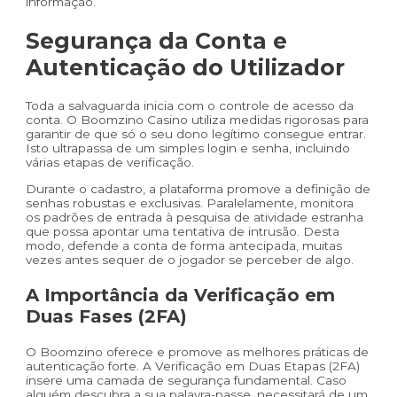
informação.
Segurança da Conta e
Autenticação do Utilizador
Toda a salvaguarda inicia com o controle de acesso da
conta. O Boomzino Casino utiliza medidas rigorosas para
garantir de que só o seu dono legítimo consegue entrar.
Isto ultrapassa de um simples login e senha, incluindo
várias etapas de verificação.
Durante o cadastro, a plataforma promove a definição de
senhas robustas e exclusivas. Paralelamente, monitora
os padrões de entrada à pesquisa de atividade estranha
que possa apontar uma tentativa de intrusão. Desta
modo, defende a conta de forma antecipada, muitas
vezes antes sequer de o jogador se perceber de algo.
A Importância da Verificação em
Duas Fases (2FA)
O Boomzino oferece e promove as melhores práticas de
autenticação forte. A Verificação em Duas Etapas (2FA)
insere uma camada de segurança fundamental. Caso
alguém descubra a sua palavra-passe, necessitará de um