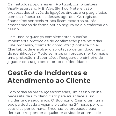
Os métodos populares em Portugal, como cartões
Visa/Mastercard, MB Way, Skrill ou Neteller, são
processados através de ligações diretas e criptografadas
com os infraestruturas desses agentes. Os registos
financeiros sensíveis nunca ficam expostos ou são
armazenados de forma pouco segura pela plataforma do
casino.
Para uma segurança complementar, o casino
implementa protocolos de confirmação para retiradas.
Este processo, chamado como KYC (Conheça o Seu
Cliente), pode envolver o solicitação de um documento
de identificação. Pode ser mais um procedimento, mas é
uma proteção indispensável. Resguarda o dinheiro do
jogador contra golpes e roubo de identidade.
Gestão de Incidentes e
Atendimento ao Cliente
Com todas as precauções tomadas, um casino online
necessita de um plano claro para atuar face a um
incidente de segurança. O Boomzino Casino tem uma
equipa dedicada a vigiar a plataforma 24 horas por dia,
sete dias por semana. Encontra-se preparada para
detetar e responder a qualquer atividade anormal de