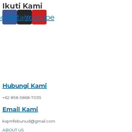
Ikuti Kami
Skip
to
content
acebook
Instagram
Youtube
Hubungi Kami
+62 858-5868-7035
Email Kami
kspmfebunud@gmail.com
ABOUT US