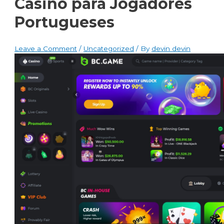
Casino para Jogadores
Portugueses
Leave a Comment
/
Uncategorized
/ By
devin devin