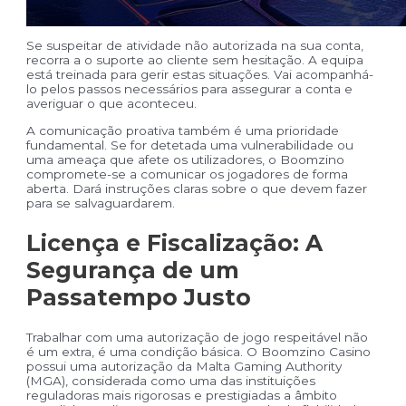
Se suspeitar de atividade não autorizada na sua conta,
recorra a o suporte ao cliente sem hesitação. A equipa
está treinada para gerir estas situações. Vai acompanhá-
lo pelos passos necessários para assegurar a conta e
averiguar o que aconteceu.
A comunicação proativa também é uma prioridade
fundamental. Se for detetada uma vulnerabilidade ou
uma ameaça que afete os utilizadores, o Boomzino
compromete-se a comunicar os jogadores de forma
aberta. Dará instruções claras sobre o que devem fazer
para se salvaguardarem.
Licença e Fiscalização: A
Segurança de um
Passatempo Justo
Trabalhar com uma autorização de jogo respeitável não
é um extra, é uma condição básica. O Boomzino Casino
possui uma autorização da Malta Gaming Authority
(MGA), considerada como uma das instituições
reguladoras mais rigorosas e prestigiadas a âmbito