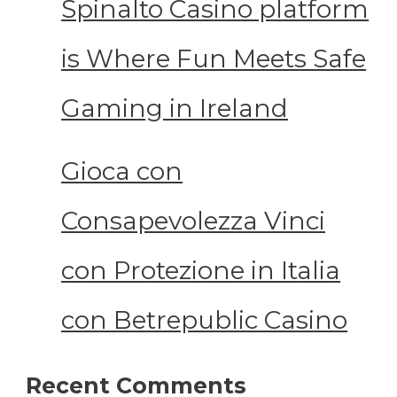
Spinalto Casino platform
is Where Fun Meets Safe
Gaming in Ireland
Gioca con
Consapevolezza Vinci
con Protezione in Italia
con Betrepublic Casino
Recent Comments