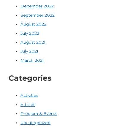
December 2022
September 2022
August 2022
July 2022
August 2021
July 2021
March 2021
Categories
Activities
Articles
Program & Events
Uncategorized