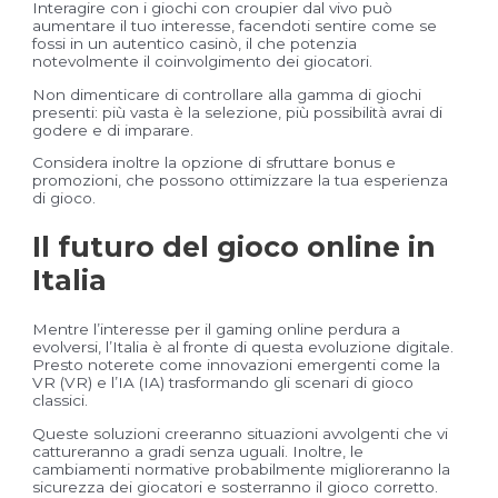
Interagire con i giochi con croupier dal vivo può
aumentare il tuo interesse, facendoti sentire come se
fossi in un autentico casinò, il che potenzia
notevolmente il coinvolgimento dei giocatori.
Non dimenticare di controllare alla gamma di giochi
presenti: più vasta è la selezione, più possibilità avrai di
godere e di imparare.
Considera inoltre la opzione di sfruttare bonus e
promozioni, che possono ottimizzare la tua esperienza
di gioco.
Il futuro del gioco online in
Italia
Mentre l’interesse per il gaming online perdura a
evolversi, l’Italia è al fronte di questa evoluzione digitale.
Presto noterete come innovazioni emergenti come la
VR (VR) e l’IA (IA) trasformando gli scenari di gioco
classici.
Queste soluzioni creeranno situazioni avvolgenti che vi
cattureranno a gradi senza uguali. Inoltre, le
cambiamenti normative probabilmente miglioreranno la
sicurezza dei giocatori e sosterranno il gioco corretto.