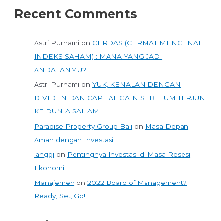
Recent Comments
Astri Purnami
on
CERDAS (CERMAT MENGENAL
INDEKS SAHAM) : MANA YANG JADI
ANDALANMU?
Astri Purnami
on
YUK, KENALAN DENGAN
DIVIDEN DAN CAPITAL GAIN SEBELUM TERJUN
KE DUNIA SAHAM
Paradise Property Group Bali
on
Masa Depan
Aman dengan Investasi
langgi
on
Pentingnya Investasi di Masa Resesi
Ekonomi
Manajemen
on
2022 Board of Management?
Ready, Set, Go!