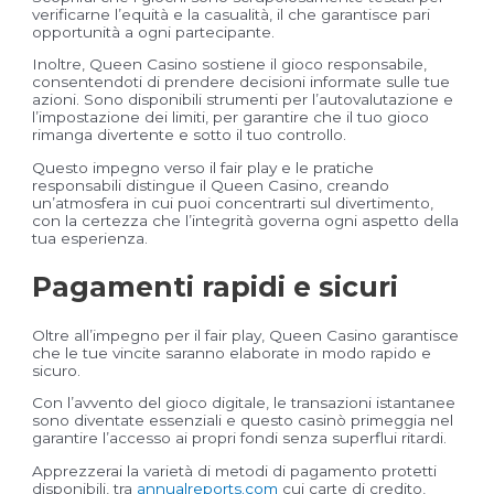
verificarne l’equità e la casualità, il che garantisce pari
opportunità a ogni partecipante.
Inoltre, Queen Casino sostiene il gioco responsabile,
consentendoti di prendere decisioni informate sulle tue
azioni. Sono disponibili strumenti per l’autovalutazione e
l’impostazione dei limiti, per garantire che il tuo gioco
rimanga divertente e sotto il tuo controllo.
Questo impegno verso il fair play e le pratiche
responsabili distingue il Queen Casino, creando
un’atmosfera in cui puoi concentrarti sul divertimento,
con la certezza che l’integrità governa ogni aspetto della
tua esperienza.
Pagamenti rapidi e sicuri
Oltre all’impegno per il fair play, Queen Casino garantisce
che le tue vincite saranno elaborate in modo rapido e
sicuro.
Con l’avvento del gioco digitale, le transazioni istantanee
sono diventate essenziali e questo casinò primeggia nel
garantire l’accesso ai propri fondi senza superflui ritardi.
Apprezzerai la varietà di metodi di pagamento protetti
disponibili, tra
annualreports.com
cui carte di credito,