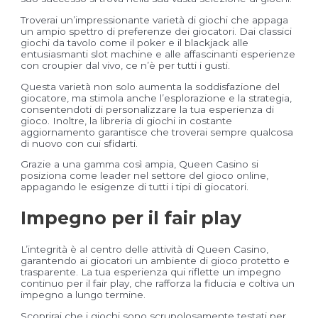
Troverai un’impressionante varietà di giochi che appaga
un ampio spettro di preferenze dei giocatori. Dai classici
giochi da tavolo come il poker e il blackjack alle
entusiasmanti slot machine e alle affascinanti esperienze
con croupier dal vivo, ce n’è per tutti i gusti.
Questa varietà non solo aumenta la soddisfazione del
giocatore, ma stimola anche l’esplorazione e la strategia,
consentendoti di personalizzare la tua esperienza di
gioco. Inoltre, la libreria di giochi in costante
aggiornamento garantisce che troverai sempre qualcosa
di nuovo con cui sfidarti.
Grazie a una gamma così ampia, Queen Casino si
posiziona come leader nel settore del gioco online,
appagando le esigenze di tutti i tipi di giocatori.
Impegno per il fair play
L’integrità è al centro delle attività di Queen Casino,
garantendo ai giocatori un ambiente di gioco protetto e
trasparente. La tua esperienza qui riflette un impegno
continuo per il fair play, che rafforza la fiducia e coltiva un
impegno a lungo termine.
Scoprirai che i giochi sono scrupolosamente testati per