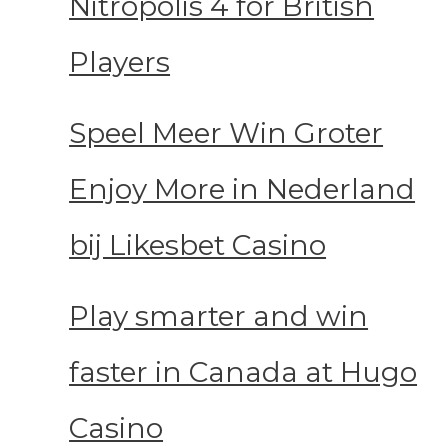
Nitropolis 4 for British
Players
Speel Meer Win Groter
Enjoy More in Nederland
bij Likesbet Casino
Play smarter and win
faster in Canada at Hugo
Casino