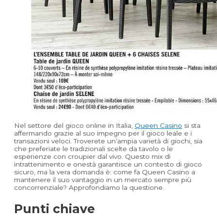
Nel settore del gioco online in Italia,
Queen Casino
si sta
affermando grazie al suo impegno per il gioco leale e i
transazioni veloci. Troverete un’ampia varietà di giochi, sia
che preferiate le tradizionali scelte da tavolo o le
esperienze con croupier dal vivo. Questo mix di
intrattenimento e onestà garantisce un contesto di gioco
sicuro, ma la vera domanda è: come fa Queen Casino a
mantenere il suo vantaggio in un mercato sempre più
concorrenziale? Approfondiamo la questione.
Punti chiave