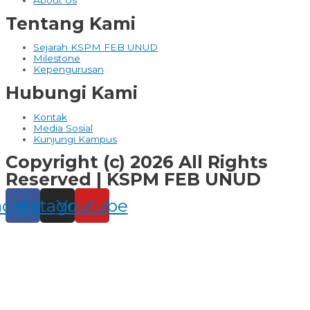
Tentang Kami
Sejarah KSPM FEB UNUD
Milestone
Kepengurusan
Hubungi Kami
Kontak
Media Sosial
Kunjungi Kampus
Copyright (c) 2026 All Rights
Reserved | KSPM FEB UNUD
acebook
Instagram
Youtube