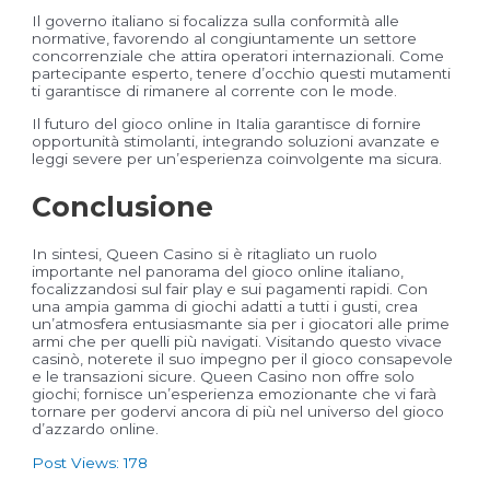
Il governo italiano si focalizza sulla conformità alle
normative, favorendo al congiuntamente un settore
concorrenziale che attira operatori internazionali. Come
partecipante esperto, tenere d’occhio questi mutamenti
ti garantisce di rimanere al corrente con le mode.
Il futuro del gioco online in Italia garantisce di fornire
opportunità stimolanti, integrando soluzioni avanzate e
leggi severe per un’esperienza coinvolgente ma sicura.
Conclusione
In sintesi, Queen Casino si è ritagliato un ruolo
importante nel panorama del gioco online italiano,
focalizzandosi sul fair play e sui pagamenti rapidi. Con
una ampia gamma di giochi adatti a tutti i gusti, crea
un’atmosfera entusiasmante sia per i giocatori alle prime
armi che per quelli più navigati. Visitando questo vivace
casinò, noterete il suo impegno per il gioco consapevole
e le transazioni sicure. Queen Casino non offre solo
giochi; fornisce un’esperienza emozionante che vi farà
tornare per godervi ancora di più nel universo del gioco
d’azzardo online.
Post Views:
178