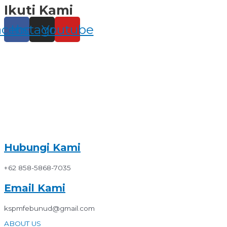
Ikuti Kami
Skip
to
content
acebook
Instagram
Youtube
Hubungi Kami
+62 858-5868-7035
Email Kami
kspmfebunud@gmail.com
ABOUT US