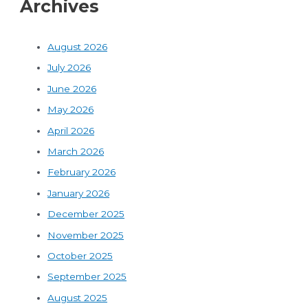
Archives
August 2026
July 2026
June 2026
May 2026
April 2026
March 2026
February 2026
January 2026
December 2025
November 2025
October 2025
September 2025
August 2025