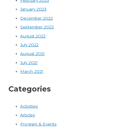
February 2023
January 2023
December 2022
September 2022
August 2022
July 2022
August 2021
July 2021
March 2021
Categories
Activities
Articles
Program & Events