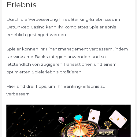
Erlebnis
Durch die Verbesserung Ihres Banking-Erlebnisses im
BetOnRed Casino kann Ihr komplettes Spielerlebnis
erheblich gesteigert werden.
Spieler können ihr Finanzmanagement verbessern, indem
sie wirksame Bankstrategien anwenden und so
letztendlich von zügigeren Transaktionen und einem
optimierten Spielerlebnis profitieren.
Hier sind drei Tipps, um Ihr Banking-Erlebnis zu
verbessern: