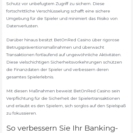
Schutz vor unbefugtem Zugriff zu sichern. Diese
fortschrittliche Verschlüsselung schafft eine sichere
Umgebung für die Spieler und minimiert das Risiko von
Datenverlusten.
Darüber hinaus besitzt BetOnRed Casino über rigorose
Betrugspräventionsmaßnahmen und überwacht
Transaktionen fortlaufend auf ungewöhnliche Aktivitäten.
Diese vielschichtigen Sicherheitsvorkehrungen schützen
die Finanzdaten der Spieler und verbessern deren
gesamtes Spielerlebnis.
Mit diesen Maßnahmen beweist BetOnRed Casino sein
Verpflichtung für die Sicherheit der Spielertransaktionen
und erlaubt es den Spielern, sich sorglos auf den Spielspaß
zu fokussieren.
So verbessern Sie Ihr Banking-