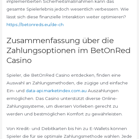
implementierten Sicherheitsmaßnahmen kann das
gesamte Spielerlebnis jedoch wesentlich verbessern. Wie
lässt sich diese finanzielle Interaktion weiter optimieren?
https://betonreds.eu/de-ch
Zusammenfassung über die
Zahlungsoptionen im BetOnRed
Casino
Spieler, die BetOnRed Casino entdecken, finden eine
Auswahl an Zahlungsmethoden, die zügige und einfache
Ein- und
data-api.marketindex.com.au
Auszahlungen
ermöglichen. Das Casino unterstützt diverse Online-
Zahlungssysteme, um diversen Vorlieben gerecht zu
werden und bestmöglichen Komfort zu gewährleisten.
Von Kredit- und Debitkarten bis hin zu E-Wallets können
Spieler die für sie optimale Zahlungsmethode wählen. Jede