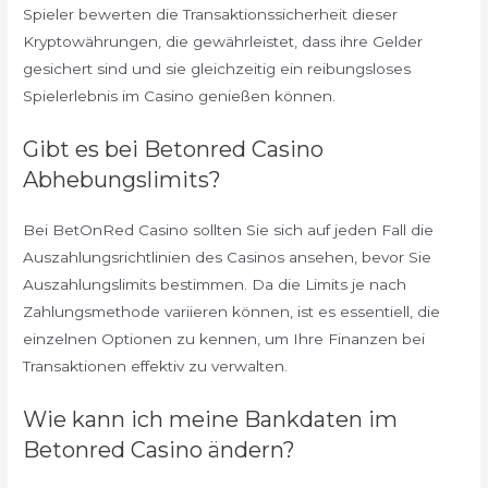
Spieler bewerten die Transaktionssicherheit dieser
Kryptowährungen, die gewährleistet, dass ihre Gelder
gesichert sind und sie gleichzeitig ein reibungsloses
Spielerlebnis im Casino genießen können.
Gibt es bei Betonred Casino
Abhebungslimits?
Bei BetOnRed Casino sollten Sie sich auf jeden Fall die
Auszahlungsrichtlinien des Casinos ansehen, bevor Sie
Auszahlungslimits bestimmen. Da die Limits je nach
Zahlungsmethode variieren können, ist es essentiell, die
einzelnen Optionen zu kennen, um Ihre Finanzen bei
Transaktionen effektiv zu verwalten.
Wie kann ich meine Bankdaten im
Betonred Casino ändern?