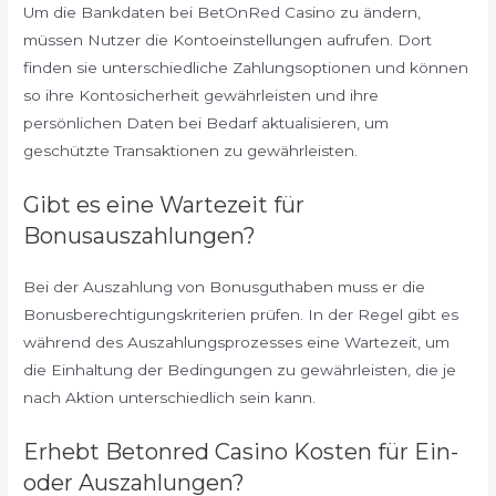
Um die Bankdaten bei BetOnRed Casino zu ändern,
müssen Nutzer die Kontoeinstellungen aufrufen. Dort
finden sie unterschiedliche Zahlungsoptionen und können
so ihre Kontosicherheit gewährleisten und ihre
persönlichen Daten bei Bedarf aktualisieren, um
geschützte Transaktionen zu gewährleisten.
Gibt es eine Wartezeit für
Bonusauszahlungen?
Bei der Auszahlung von Bonusguthaben muss er die
Bonusberechtigungskriterien prüfen. In der Regel gibt es
während des Auszahlungsprozesses eine Wartezeit, um
die Einhaltung der Bedingungen zu gewährleisten, die je
nach Aktion unterschiedlich sein kann.
Erhebt Betonred Casino Kosten für Ein-
oder Auszahlungen?