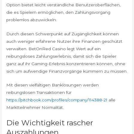
Option bietet leicht verständliche Benutzeroberflächen,
die es Spielern ermöglichen, den Zahlungsvorgang
problemlos abzuwickeln.
Durch diesen Schwerpunkt auf Zugänglichkeit können
auch weniger erfahrene Nutzer ihre Finanzen geschützt
verwalten. BetOnRed Casino legt Wert auf ein
reibungsloses Zahlungserlebnis, damit sich die Spieler
ganz auf ihr Gaming-Erlebnis konzentrieren können, ohne
sich um aufwendige Finanzvorgänge kümmern zu müssen.
Mit diesen vielfältigen Banklösungen werden
reibungslosen Transaktionen für
https://pitchbook.com/profiles/company/114388-21
alle
Marktteilnehmer Normalität.
Die Wichtigkeit rascher
Auszahlungen