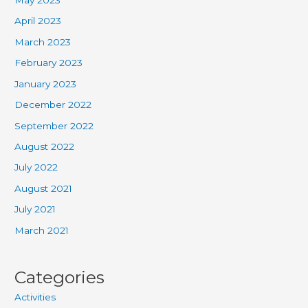
May 2023
April 2023
March 2023
February 2023
January 2023
December 2022
September 2022
August 2022
July 2022
August 2021
July 2021
March 2021
Categories
Activities