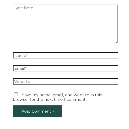
Type
here..
Name*
Email*
Website
Save my name, email, and website in this
browser for the next time I comment.