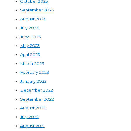
October 2023
September 2023
August 2023
July 2023
June 2023
May 2023
April 2023
March 2023
February 2023
January 2023
December 2022
September 2022
August 2022
July 2022
August 2021