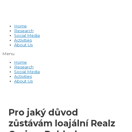
Home
Research
Social Media
Activities
About Us
Menu
Home
Research
Social Media
Activities
About Us
Pro jaký důvod
zůstávám loajální Realz