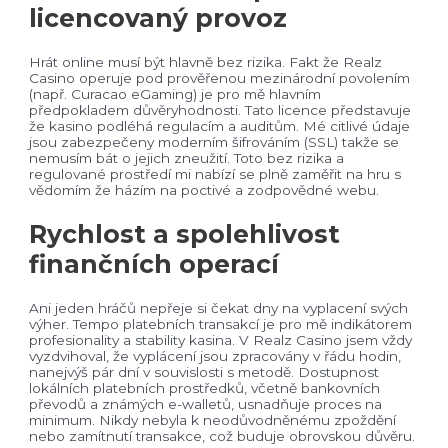
licencovaný provoz
Hrát online musí být hlavně bez rizika. Fakt že Realz
Casino operuje pod prověřenou mezinárodní povolením
(např. Curacao eGaming) je pro mě hlavním
předpokladem důvěryhodnosti. Tato licence představuje
že kasino podléhá regulacím a auditům. Mé citlivé údaje
jsou zabezpečeny moderním šifrováním (SSL) takže se
nemusím bát o jejich zneužití. Toto bez rizika a
regulované prostředí mi nabízí se plně zaměřit na hru s
vědomím že házím na poctivé a zodpovědné webu.
Rychlost a spolehlivost
finančních operací
Ani jeden hráčů nepřeje si čekat dny na vyplacení svých
výher. Tempo platebních transakcí je pro mě indikátorem
profesionality a stability kasina. V Realz Casino jsem vždy
vyzdvihoval, že vyplácení jsou zpracovány v řádu hodin,
nanejvýš pár dní v souvislosti s metodě. Dostupnost
lokálních platebních prostředků, včetně bankovních
převodů a známých e-walletů, usnadňuje proces na
minimum. Nikdy nebyla k neodůvodněnému zpoždění
nebo zamítnutí transakce, což buduje obrovskou důvěru.