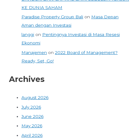
KE DUNIA SAHAM
Paradise Property Group Bali
on
Masa Depan
Aman dengan Investasi
langgi
on
Pentingnya Investasi di Masa Resesi
Ekonomi
Manajemen
on
2022 Board of Management?
Ready, Set, Go!
Archives
August 2026
July 2026
June 2026
May 2026
April 2026