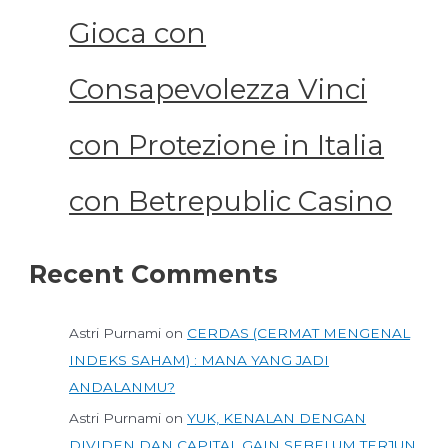
Gioca con
Consapevolezza Vinci
con Protezione in Italia
con Betrepublic Casino
Recent Comments
Astri Purnami
on
CERDAS (CERMAT MENGENAL
INDEKS SAHAM) : MANA YANG JADI
ANDALANMU?
Astri Purnami
on
YUK, KENALAN DENGAN
DIVIDEN DAN CAPITAL GAIN SEBELUM TERJUN