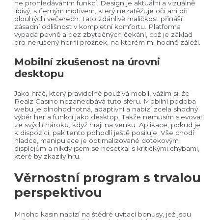
ne prohledáváním funkcí. Design je aktuální a vizuálně
líbivý, s černým motivem, který nezatěžuje oči ani při
dlouhých večerech. Tato zdánlivě maličkost přináší
zásadní odlišnost v kompletní komfortu. Platforma
vypadá pevně a bez zbytečných čekání, což je základ
pro nerušený herní prožitek, na kterém mi hodně záleží.
Mobilní zkušenost na úrovni
desktopu
Jako hráč, který pravidelně používá mobil, vážím si, že
Realz Casino nezanedbává tuto sféru. Mobilní podoba
webu je plnohodnotná, adaptivní a nabízí zcela shodný
výběr her a funkcí jako desktop. Takže nemusím slevovat
ze svých nároků, když hraji na venku. Aplikace, pokud je
k dispozici, pak tento pohodlí ještě posiluje. Vše chodí
hladce, manipulace je optimalizované dotekovým
displejům a nikdy jsem se nesetkal s kritickými chybami,
které by zkazily hru.
Věrnostní program s trvalou
perspektivou
Mnoho kasin nabízí na štědré uvítací bonusy, jež jsou