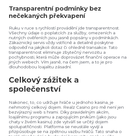
Transparentní podmínky bez
nečekaných překvapení
Ruku v ruce s rychlostí provádění jde transparentnost.
Všechny údaje o poplatcích za služby, omezeních a
nutných ověřeních jsou jasně popsány v podmínkách.
Zákaznický servis vždy vstřícně a detailně poskytne
odpověď na jakýkoli dotaz či ohledně transakce. Tato
transparentnost eliminuje zbytečný nervozitu a
pochybnosti, která může doprovázet finanční operace na
jiných webech. Vím jasně, na čem jsem, a to je pro
dlouhodobou loajalitu zásadní.
Celkový zážitek a
společenství
Nakonec, to, co udržuje hráče u jednoho kasina, je
nehmotný celkový dojem. Realz Casino pro mě není jen
bezvýrazný web s hrami. Díky pravidelným akcím,
loajálnímu programu a zapojujícím prvkům (jako jsou
chaty v živém kasinu) zde vytváří se určitý dojem
spolupatřičnosti. Platforma se neustále vyvíjí a
přizpůsobuje se na zpětnou vazbu hráčů. Tato snaha o