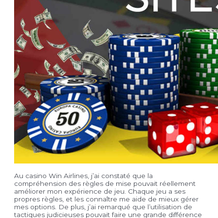
Au casino Win Airlines, j’ai constaté que la
compréhension des règles de mise pouvait réellement
améliorer mon expérience de jeu. Chaque jeu a ses
propres règles, et les connaître me aide de mieux gérer
mes options. De plus, j’ai remarqué que l’utilisation de
tactiques judicieuses pouvait faire une grande différence