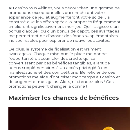
Au casino Win Airlines, vous découvrirez une gamme de
promotions exceptionnelles qui enrichiront votre
expérience de jeu et augmenteront votre solde. J’ai
constaté que les offres spéciaux proposés fréquemment
améliorent significativement mon jeu. Qu’il s’agisse d’un
bonus d’accueil ou d’un bonus de dépôt, ces avantages
me permettent de disposer des fonds supplémentaires
indispensables pour explorer de nouvelles activités.
De plus, le système de fidélisation est vraiment
avantageux. Chaque mise que je place me donne
l’opportunité d’accumuler des crédits qui se
convertissent par des bénéfices tangibles, allant de
bonus supplémentaires à un accès privilégié à des
manifestations et des compétitions. Bénéficier de ces
promotions me aide d’optimiser mon temps au casino et
de augmenter mes gains. Alors, n’attendez plus ! Ces
promotions peuvent changer la donne !
Maximiser les chances de bénéfices