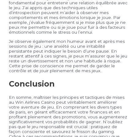
fondamental pour entretenir une relation équilibrée avec
le jeu. J’ai appris que des techniques utiles
d’introspection peuvent m’aider à observer mes
comportements et mes émotions lorsque je joue. Par
exemple, j’évalue fréquemment si je mise plus que je ne
peux me permettre ou si je joue pour fuir à des facteurs
émotionnels comme le stress ou l’ennui.
Je observe également mon humeur avant et après mes
sessions de jeu : une anxiété ou une irritabilité
persistante peut indiquer le besoin d’une pause. En
restant attentif à ces signes, je peux m’assurer que le jeu
reste un divertissement et non une habitude à risque.
Cette prise de conscience me permet de garder le
contrôle et de jouir pleinement de mes jeux.
Conclusion
En somme, maîtriser les principes et tactiques de mises
au Win Airlines Casino peut véritablement améliorer
votre aventure de jeu. En comprenant les divers types
de paris, en gérant efficacement votre finances et en
profitant pleinement des promotions, vous augmenterez
significativement vos probabilités de gagner. N’oubliez
pas que le jeu responsable est crucial : pratiquez de
façon consciente et savourez le frisson du gaming.
Grâce à ces recommandations, je suis convaincu que