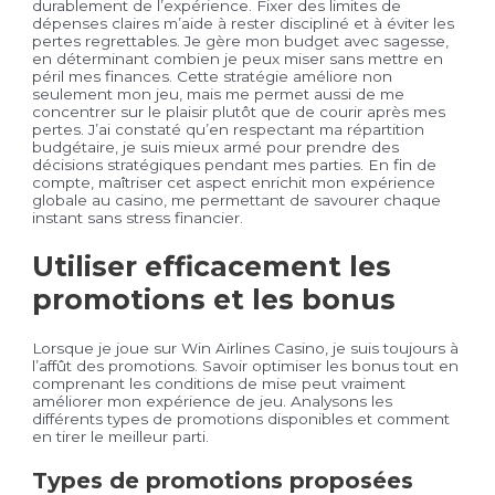
durablement de l’expérience. Fixer des limites de
dépenses claires m’aide à rester discipliné et à éviter les
pertes regrettables. Je gère mon budget avec sagesse,
en déterminant combien je peux miser sans mettre en
péril mes finances. Cette stratégie améliore non
seulement mon jeu, mais me permet aussi de me
concentrer sur le plaisir plutôt que de courir après mes
pertes. J’ai constaté qu’en respectant ma répartition
budgétaire, je suis mieux armé pour prendre des
décisions stratégiques pendant mes parties. En fin de
compte, maîtriser cet aspect enrichit mon expérience
globale au casino, me permettant de savourer chaque
instant sans stress financier.
Utiliser efficacement les
promotions et les bonus
Lorsque je joue sur Win Airlines Casino, je suis toujours à
l’affût des promotions. Savoir optimiser les bonus tout en
comprenant les conditions de mise peut vraiment
améliorer mon expérience de jeu. Analysons les
différents types de promotions disponibles et comment
en tirer le meilleur parti.
Types de promotions proposées