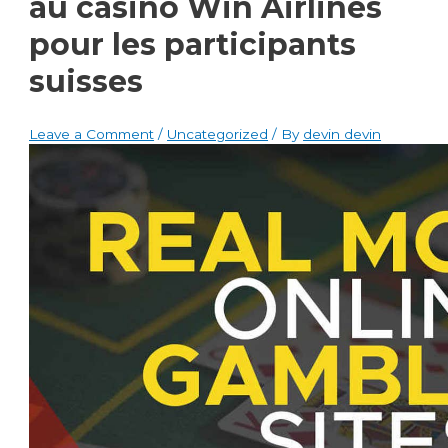
au casino Win Airlines
pour les participants
suisses
Leave a Comment
/
Uncategorized
/ By
devin devin