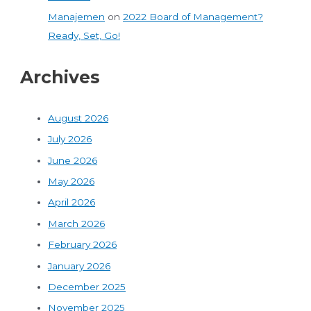
Manajemen
on
2022 Board of Management?
Ready, Set, Go!
Archives
August 2026
July 2026
June 2026
May 2026
April 2026
March 2026
February 2026
January 2026
December 2025
November 2025