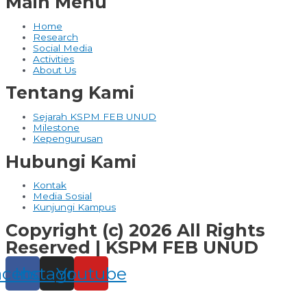
Main Menu
Home
Research
Social Media
Activities
About Us
Tentang Kami
Sejarah KSPM FEB UNUD
Milestone
Kepengurusan
Hubungi Kami
Kontak
Media Sosial
Kunjungi Kampus
Copyright (c) 2026 All Rights
Reserved | KSPM FEB UNUD
acebook
Instagram
Youtube