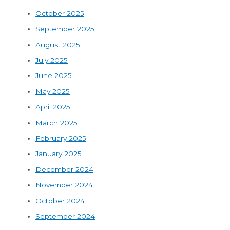
October 2025
September 2025
August 2025
July 2025
June 2025
May 2025
April 2025
March 2025
February 2025
January 2025
December 2024
November 2024
October 2024
September 2024