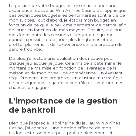
La gestion de votre budget est essentielle pour une
expérience réussie au Win Airlines Casino. J’ai appris que
des techniques budgétaires performantes sont la clé de
mon succès. Tout d’abord, je établis mon budget en
fonction de ce que je peux me permettre de perdre, afin
de jouer en fonction de mes moyens. Ensuite, je alloue
mes fonds entre les sessions et les jeux, ce qui me
donne la possibilité de jouer plus longtemps et de
profiter pleinement de l’expérience sans la pression de
perdre trop vite.
De plus, j’effectue une évaluation des risques pour
chaque jeu auquel je joue. Cela m’aide à déterminer le
montant de ma mise en fonction de l’avantage de la
maison et de mon niveau de compétence. En évaluant
régulièrement mes progrès et en ajustant ma stratégie
en conséquence, je garde le contrôle et j’améliore mes
chances de gagner.
L’importance de la gestion
de bankroll
Bien que j’apprécie l’adrénaline du jeu au Win Airlines
Casino, j’ai appris qu’une gestion efficace de mon
budget est essentielle pour profiter pleinement et