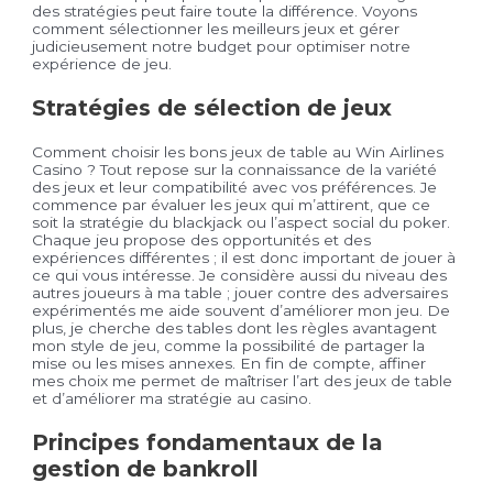
des stratégies peut faire toute la différence. Voyons
comment sélectionner les meilleurs jeux et gérer
judicieusement notre budget pour optimiser notre
expérience de jeu.
Stratégies de sélection de jeux
Comment choisir les bons jeux de table au Win Airlines
Casino ? Tout repose sur la connaissance de la variété
des jeux et leur compatibilité avec vos préférences. Je
commence par évaluer les jeux qui m’attirent, que ce
soit la stratégie du blackjack ou l’aspect social du poker.
Chaque jeu propose des opportunités et des
expériences différentes ; il est donc important de jouer à
ce qui vous intéresse. Je considère aussi du niveau des
autres joueurs à ma table ; jouer contre des adversaires
expérimentés me aide souvent d’améliorer mon jeu. De
plus, je cherche des tables dont les règles avantagent
mon style de jeu, comme la possibilité de partager la
mise ou les mises annexes. En fin de compte, affiner
mes choix me permet de maîtriser l’art des jeux de table
et d’améliorer ma stratégie au casino.
Principes fondamentaux de la
gestion de bankroll