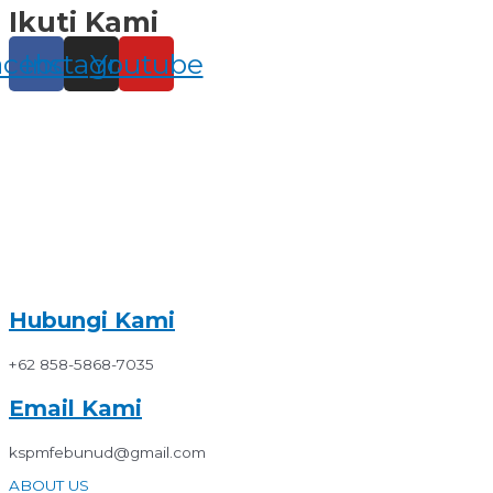
Ikuti Kami
Skip
to
content
acebook
Instagram
Youtube
Hubungi Kami
+62 858-5868-7035
Email Kami
kspmfebunud@gmail.com
ABOUT US