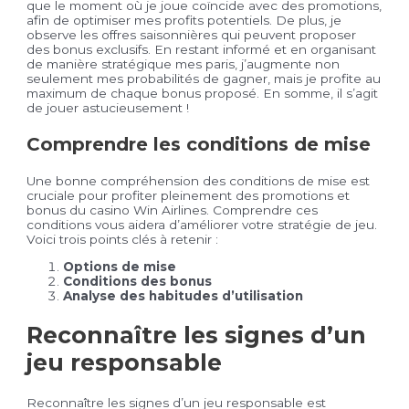
que le moment où je joue coïncide avec des promotions,
afin de optimiser mes profits potentiels. De plus, je
observe les offres saisonnières qui peuvent proposer
des bonus exclusifs. En restant informé et en organisant
de manière stratégique mes paris, j’augmente non
seulement mes probabilités de gagner, mais je profite au
maximum de chaque bonus proposé. En somme, il s’agit
de jouer astucieusement !
Comprendre les conditions de mise
Une bonne compréhension des conditions de mise est
cruciale pour profiter pleinement des promotions et
bonus du casino Win Airlines. Comprendre ces
conditions vous aidera d’améliorer votre stratégie de jeu.
Voici trois points clés à retenir :
Options de mise
Conditions des bonus
Analyse des habitudes d’utilisation
Reconnaître les signes d’un
jeu responsable
Reconnaître les signes d’un jeu responsable est