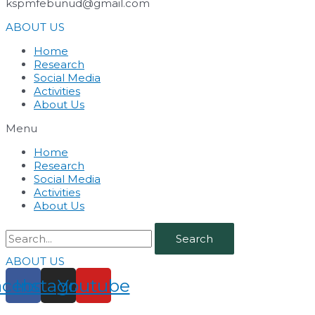
kspmfebunud@gmail.com
ABOUT US
Home
Research
Social Media
Activities
About Us
Menu
Home
Research
Social Media
Activities
About Us
Search
ABOUT US
acebook
Instagram
Youtube