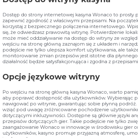
Dostęp do strony internetowej kasyna Wonaco to prosty p
zapewnić zgodność z właściwymi przepisami. Na początek
korzystaj z bezpiecznego połączenia internetowego. Wpis
się, że odwiedzasz prawowitą witrynę. Potwierdzenie lokali
może mieć oddziaływanie na dostęp do witryny ze względu
wejściu na stronę główną zaznajom się z układem i narzę
podejście nie tylko ulepsza komfort użytkowania, ale tak
monitorowanie zmian przepisów jest istotne dla płynnego k
działalność będzie satysfakcjonująca i zgodna z przepisami
Opcje językowe witryny
Po wejściu na stronę główną kasyna Wonaco, warto pamięta
aby poprawić dostępność dla użytkowników. Wybierając pre
nawigować po witrynie, gwarantując sobie płynną podróż. 
wziąć pod uwagę zróżnicowane pochodzenie użytkownik
dotyczącymi inkluzywności. Dostępne są głównie języki angi
przepisów dotyczących gier. Takie podejście nie tylko zwi
zaangażowanie Wonaco w innowacje w środowisku gier onl
użytkowników, kasyno promuje przyjazną atmosferę, umożli