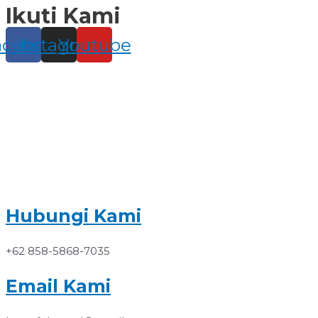
Ikuti Kami
Skip
to
content
acebook
Instagram
Youtube
Hubungi Kami
+62 858-5868-7035
Email Kami