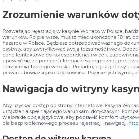
Zrozumienie warunków doty
Rozważając rejestrację w kasynie Wonaco w Polsce, bardz
warunków. Po pierwsze, musisz mieć ukończone 18 lat, po
hazardu w Polsce. Będziesz potrzebować ważnego dokume
osobisty, aby zweryfikować swoją tożsamość i wiek. Doda
dane kontaktowe do korespondencji i w celu zapewnienia 
upewnić się, że podane informacje są poprawne, poniewa
odrzucenia Twojego wniosku. Ponadto, bądź gotowy zaakc
prawa i obowiązki jako użytkownika. Pojęcie tych wymagań 
Nawigacja do witryny kas
Aby uzyskać dostęp do strony internetowej kasyna Wonaco
urządzenia spełniającego warunkami dotyczącymi kompaty
wielorakie opcje językowe, aby poprawić komfort użytkow
dla bezproblemowego procesu rejestracji i nawigacji.
http
Dostęp do witryny kasyna