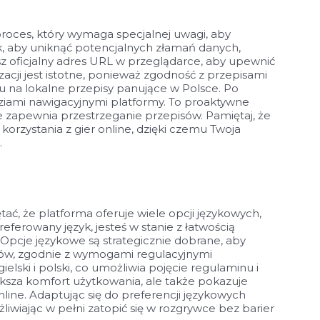
roces, który wymaga specjalnej uwagi, aby
, aby uniknąć potencjalnych złamań danych,
z oficjalny adres URL w przeglądarce, aby upewnić
zacji jest istotne, ponieważ zgodność z przepisami
 na lokalne przepisy panujące w Polsce. Po
dziami nawigacyjnymi platformy. To proaktywne
że zapewnia przestrzeganie przepisów. Pamiętaj, że
orzystania z gier online, dzięki czemu Twoja
.
ć, że platforma oferuje wiele opcji językowych,
ferowany język, jesteś w stanie z łatwością
Opcje językowe są strategicznie dobrane, aby
ów, zgodnie z wymogami regulacyjnymi
elski i polski, co umożliwia pojęcie regulaminu i
ększa komfort użytkowania, ale także pokazuje
ine. Adaptując się do preferencji językowych
wiając w pełni zatopić się w rozgrywce bez barier