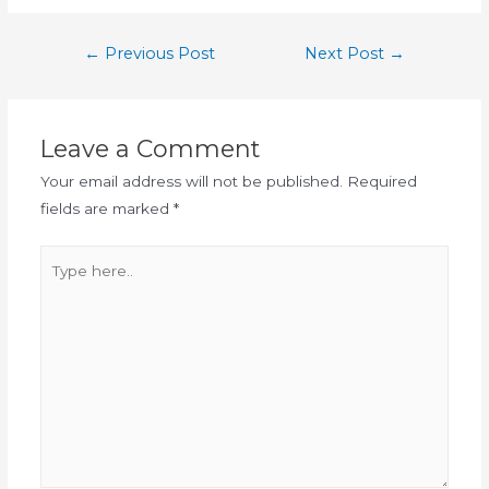
←
Previous Post
Next Post
→
Leave a Comment
Your email address will not be published.
Required
fields are marked
*