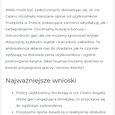
Wielu może być zaskoczonych, dowiadując się, że Ice
Casino otrzymało mieszane opinie od użytkowników
Trustpilota w Polsce, pokazujące zarówno satysfakcję, jak i
zaniepokojenie. Doceniamy kuszące bonusy i
różnorodność gier, ale nie możemy ignorować krytyki
dotyczącej szybkości wypłat i warunków zakładów. Ta
ambiwalencja skłania nas do zbadania, jak te czynniki
wpływają na doświadczenia użytkowników i ogólne
postrzeganie kasyna. Jakie niuanse możemy dostrzec w
kwestii przywiązania graczy i serwisu klienta?
Najważniejsze wnioski
Polscy użytkownicy doceniają w Ice Casino bogatą
ofertę gier i angażującą tematykę, co przyczynia się
do ogólnego zadowolenia.
Pozytywne opinie świadczą o reaktywnej obsłudze