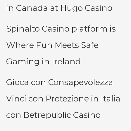
in Canada at Hugo Casino
Spinalto Casino platform is
Where Fun Meets Safe
Gaming in Ireland
Gioca con Consapevolezza
Vinci con Protezione in Italia
con Betrepublic Casino