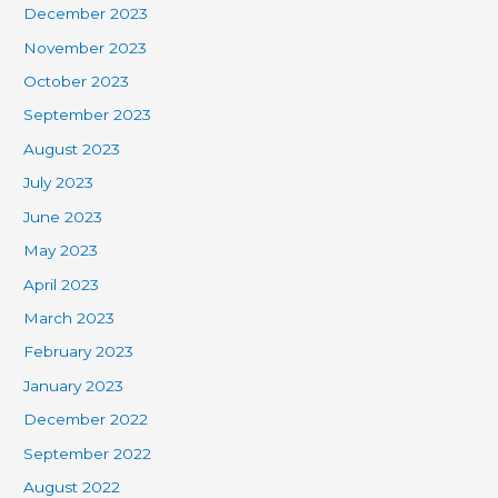
December 2023
November 2023
October 2023
September 2023
August 2023
July 2023
June 2023
May 2023
April 2023
March 2023
February 2023
January 2023
December 2022
September 2022
August 2022