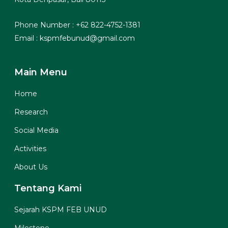
Phone Number : +62 822-4752-1381
Email : kspmfebunud@gmail.com
Main Menu
Home
Research
Social Media
Activities
About Us
Tentang Kami
Sejarah KSPM FEB UNUD
Milestone