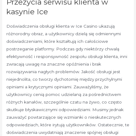
Przeżycia serwisu klienta w
kasynie Ice
Doświadczenia obsługi klienta w Ice Casino ukazują
różnorodny obraz, a użytkownicy dzielą się odmiennymi
doświadczeniami, które kształtują ich całościowe
postrzeganie platformy. Podczas gdy niektórzy chwalą
efektywność i responsywność zespołu obsługi klienta, inni
zwracają uwagę na znaczne opóźnienia i brak
rozwiązywania nagłych problemów. Jakość obsługi jest
niejednolita, co tworzy dychotomię między przychylnymi
opiniami a krytycznymi opiniami. Zauważyliśmy, że
użytkownicy cenią pomoc udzielaną za pośrednictwem
różnych kanałów, szczególnie czatu na żywo, co często
skutkuje błyskawicznymi odpowiedziami. Musimy jednak
zauważyć powtarzające się wzmianki o nieskutecznych
odpowiedziach, które irytują użytkowników. Ostatecznie, te
doświadczenia uwydatniają znaczenie spójnej obsługi