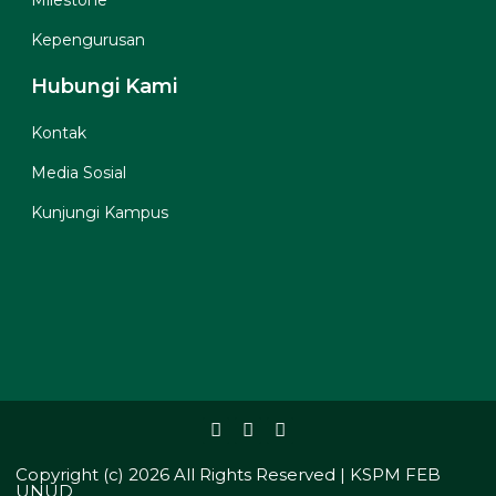
Kepengurusan
Hubungi Kami
Kontak
Media Sosial
Kunjungi Kampus
Copyright (c) 2026 All Rights Reserved | KSPM FEB
UNUD