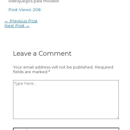
videojuegos para móviles!
Post Views:
208
Post
←
Previous Post
navigation
Next Post
→
Leave a Comment
Your email address will not be published.
Required
fields are marked
*
Type
here..
Name*