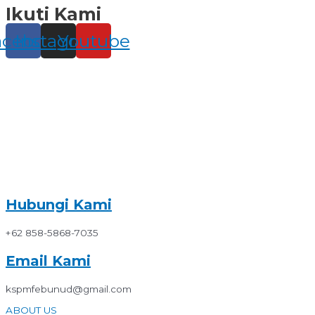
Ikuti Kami
Skip
to
content
acebook
Instagram
Youtube
Hubungi Kami
+62 858-5868-7035
Email Kami
kspmfebunud@gmail.com
ABOUT US