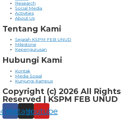
Research
Social Media
Activities
About Us
Tentang Kami
Sejarah KSPM FEB UNUD
Milestone
Kepengurusan
Hubungi Kami
Kontak
Media Sosial
Kunjungi Kampus
Copyright (c) 2026 All Rights
Reserved | KSPM FEB UNUD
acebook
Instagram
Youtube