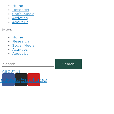
Home
Research
Social Media
Activities
About Us
Menu
Home
Research
Social Media
Activities
About Us
Search
ABOUT US
acebook
Instagram
Youtube