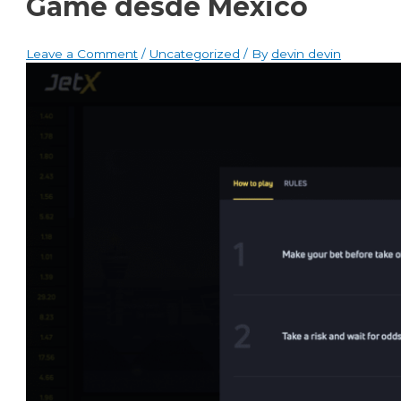
Game desde México
Leave a Comment
/
Uncategorized
/ By
devin devin